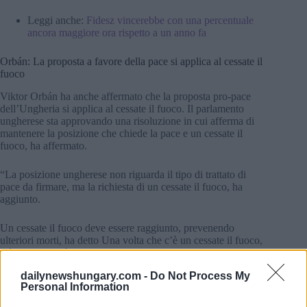
Leggi anche:
Fidesz vincerebbe con una percentuale
ancora maggiore ora rispetto a un anno fa
Orbán: La proposta a favore della pace si applica al cessate il
fuoco
Viktor Orbán ha anche affermato che la proposta pro-pace
dell’Ungheria si applica al cessate il fuoco. Il parlamento
ungherese sta approvando una risoluzione in cui afferma di
mantenere la posizione che chiede la pace e un cessate il
fuoco, ha affermato.
“La posizione ungherese non riguarda il tipo di trattato di
pace da firmare, ma la richiesta di un cessate il fuoco, ha
aggiunto.
Un cessate il fuoco deve essere raggiunto, prevenendo
ulteriori morti, ha detto Una volta che c’è un cessate il fuoco,
c’è la possibilità di preparare il quadro per i colloqui di pace,
ha aggiunto.
dailynewshungary.com -
Do Not Process My
Personal Information
Leggi anche:
Requisiti di laurea presso la principale
università ungherese da abolire