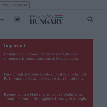
Skip
HelloMagyar
to
content
L’Ungheria si prepara a restrizioni energetiche di
emergenza; la centrale nucleare di Paks potrebbe
chiudere questo fine settimana
I monumenti di Budapest resteranno al buio: le luci del
Parlamento, del Castello di Buda e della Cittadella
verranno spente
Il primo ministro Magyar afferma che l’Ungheria sta
affrontando «una delle peggiori crisi energetiche degli
ultimi decenni» e comunica la nuova data di chiusura di