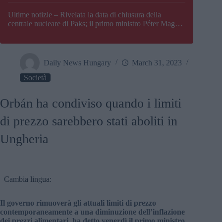
Paks
Ultime notizie – Rivelata la data di chiusura della
centrale nucleare di Paks; il primo ministro Péter Magyar
afferma che l’Ungheria potrebbe trovarsi ad affrontare
una crisi energetica
Daily News Hungary
March 31, 2023
Società
Orbán ha condiviso quando i limiti
di prezzo sarebbero stati aboliti in
Ungheria
Cambia lingua:
Il governo rimuoverà gli attuali limiti di prezzo
contemporaneamente a una diminuzione dell’inflazione
dei prezzi alimentari, ha detto venerdì il primo ministro