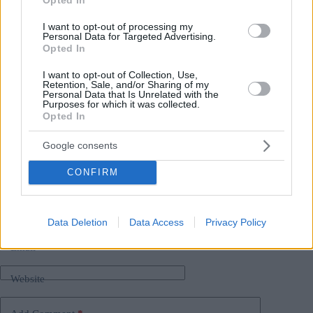
Leggi anche:
I want to opt-out of processing my
Valide preoccupazioni? la Svezia teme che l’Ungheria
Personal Data for Targeted Advertising.
Opted In
la terrà fuori dalla NATO
È questa la svolta nel mercato immobiliare ungherese?
gli esperti sono positivi!
I want to opt-out of Collection, Use,
Retention, Sale, and/or Sharing of my
Personal Data that Is Unrelated with the
Purposes for which it was collected.
Tags
Opted In
#
cibo
#
denaro
#
inflazione
Google consents
#
tetto massimo dei prezzi
#
ungheria
Leave a Reply
CONFIRM
Your email address will not be published.
Required fields are marked
*
Name
*
Data Deletion
Data Access
Privacy Policy
Email
*
Website