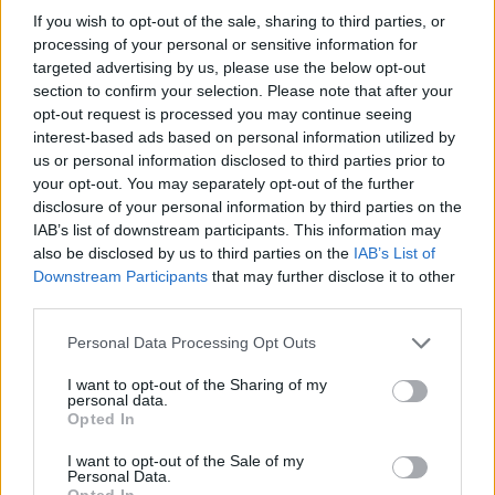
If you wish to opt-out of the sale, sharing to third parties, or
processing of your personal or sensitive information for
La guerra mondiale è una ‘minaccia realistica’
targeted advertising by us, please use the below opt-out
La guerra in Ucraina è una tratta preoccupante e pericolosa
section to confirm your selection. Please note that after your
per l’Ungheria e “la minaccia di una guerra mondiale non è
opt-out request is processed you may continue seeing
un’esagerazione letteraria”, ha detto Viktor Orbán. Orbán ha
interest-based ads based on personal information utilized by
detto che “più e più decisioni vengono passate utilizzando
us or personal information disclosed to third parties prior to
armi sempre più nuove e più forti” e “l’Occidente fornisce
all’Ucraina attrezzature sempre più moderne”.
your opt-out. You may separately opt-out of the further
disclosure of your personal information by third parties on the
Mentre “potrebbe suonare estremamente esagerato quando
IAB’s list of downstream participants. This information may
alcuni leader europei e americani dicono che se tutto va avanti
also be disclosed by us to third parties on the
IAB’s List of
così potremmo arrivare alla terza guerra mondiale, è un
Downstream Participants
that may further disclose it to other
pericolo realistico al momento”.
third parties.
“La guerra sta diventando sempre più sanguinosa e brutale,
Please note that this website/app uses one or more Google
Personal Data Processing Opt Outs
eppure il numero di paesi e leader europei che sostengono la
services and may gather and store information including but
pace non è affatto in aumento, ha detto” Orbán.
not limited to your visit or usage behaviour. You may click to
I want to opt-out of the Sharing of my
personal data.
grant or deny consent to Google and its third-party tags to
Opted In
Allo stesso tempo, “i popoli europei hanno … iniziato a
use your data for below specified purposes in below Google
muoversi verso un cessate il fuoco e colloqui di pace poiché il
consent section.
numero delle vittime è in aumento, ha detto”.
I want to opt-out of the Sale of my
Personal Data.
Opted In