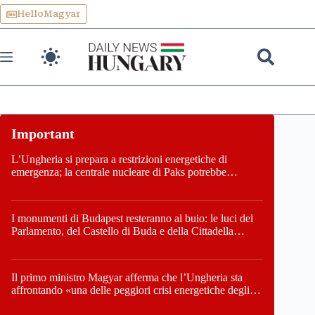
Skip
HelloMagyar
to
content
L’Ungheria si prepara a restrizioni energetiche di
emergenza; la centrale nucleare di Paks potrebbe
chiudere questo fine settimana
I monumenti di Budapest resteranno al buio: le luci del
Parlamento, del Castello di Buda e della Cittadella
verranno spente
Il primo ministro Magyar afferma che l’Ungheria sta
affrontando «una delle peggiori crisi energetiche degli
ultimi decenni» e comunica la nuova data di chiusura di