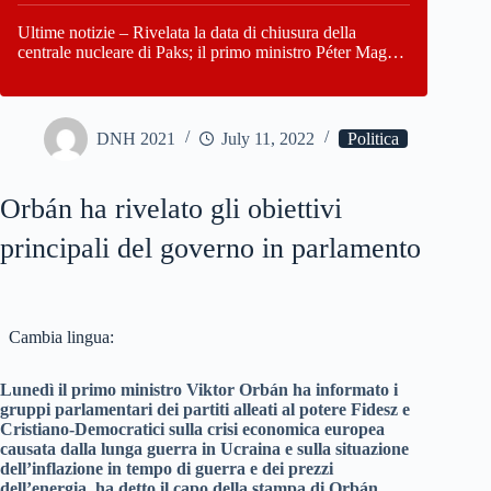
Paks
Ultime notizie – Rivelata la data di chiusura della
centrale nucleare di Paks; il primo ministro Péter Magyar
afferma che l’Ungheria potrebbe trovarsi ad affrontare
una crisi energetica
DNH 2021
July 11, 2022
Politica
Orbán ha rivelato gli obiettivi
principali del governo in parlamento
Cambia lingua:
Lunedì il primo ministro Viktor Orbán ha informato i
gruppi parlamentari dei partiti alleati al potere Fidesz e
Cristiano-Democratici sulla crisi economica europea
causata dalla lunga guerra in Ucraina e sulla situazione
dell’inflazione in tempo di guerra e dei prezzi
dell’energia, ha detto il capo della stampa di Orbán.