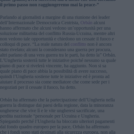
il primo passo non raggiungeremo mai la peace-”
Parlando ai giornalisti a margine di una riunione dei leader
dell’Internazionale Democratica Centrista,
Orbán
alcuni
hanno affermato che alcuni vedono un’opportunità per una
soluzione militarista del conflitto Russia-Ucraina, mentre altri
non vedono tale opportunità e chiedono un cessate il fuoco e
colloqui di pace. “La reale natura del
conflitto
non è ancora
stato rivelato; alcuni la considerano una guerra per procura,
altri parlano di una vera guerra tra le parti, ha detto la” Orbán.
L’Ungheria sosterrà tutte le iniziative poiché nessuno sa quale
piano di pace si rivelerà vincente, ha aggiunto. Non si sa
quale piano di pace abbia la possibilità di avere successo,
quindi l’Ungheria sostiene tutte le iniziative ed è pronta ad
aiutare il processo sia come mediatore che come sede per i
negoziati per il cessate il fuoco, ha detto.
Orbán ha affermato che la partecipazione dell’Ungheria nella
guerra la distingue dai paesi della regione, data la minoranza
ungherese che vive lì e le vite ungheresi sacrificate, una
perdita nazionale “personale per Ucraina e Ungheria.
Spiegando perché l’Ungheria ha bloccato ulteriori pagamenti
dal fondo quadro europeo per la pace, Orbán ha affermato
che i fondi sono stati destinati alla sicurezza europea, non alla