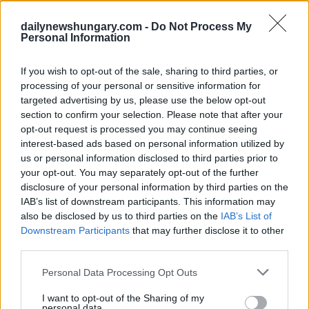
citato come esempi le guerre jugoslave e la guerra in corso tra
Russia e Ucraina. L’accordo bilaterale era in molti modi in
anticipo sui tempi e potrebbe servire da modello per lo
dailynewshungary.com -
Do Not Process My
Personal Information
sviluppo di un regime di protezione delle minoranze a livello
UE, che i quasi 50 milioni di elettori del blocco con status di
minoranza desiderano da anni, ha affermato l’oratore.
If you wish to opt-out of the sale, sharing to third parties, or
processing of your personal or sensitive information for
Ha detto che l’aspetto unico dell’accordo ungherese-sloveno
targeted advertising by us, please use the below opt-out
è stato quello che ha identificato la comunità nazionale come
section to confirm your selection. Please note that after your
oggetto di protezione speciale Definisce i diritti individuali
delle minoranze nei settori della cultura, dell’istruzione,
opt-out request is processed you may continue seeing
dell’uso della lingua, dei media, della partecipazione politica,
interest-based ads based on personal information utilized by
del contatto con la nazione madre, e riconosce i diritti
us or personal information disclosed to third parties prior to
collettivi delle minoranze, ha detto Kövér Inoltre, in base
your opt-out. You may separately opt-out of the further
all’accordo, entrambi i paesi si sono impegnati a prendere in
disclosure of your personal information by third parties on the
considerazione gli interessi speciali delle minoranze locali
IAB’s list of downstream participants. This information may
quando si tratta di piani di sviluppo economico e regionale e a
garantire il loro sviluppo economico e sociale, ha detto Kövér
also be disclosed by us to third parties on the
IAB’s List of
Anche Ungheria e Slovenia hanno promesso di non fare voto
Downstream Participants
that may further disclose it to other
agli organi amministrativi pubblici dei consigli locali a scapito
third parties.
delle minoranze, ha aggiunto Klakocar Zupancic ha detto che
sia la Slovenia che l’Ungheria continuano a trattare i diritti
Please note that this website/app uses one or more Google
Personal Data Processing Opt Outs
delle minoranze come una priorità assoluta, aggiungendo che
services and may gather and store information including but
le minoranze nazionali nei due paesi continueranno a
not limited to your visit or usage behaviour. You may click to
I want to opt-out of the Sharing of my
incarnare la cooperazione e il rispetto.
personal data.