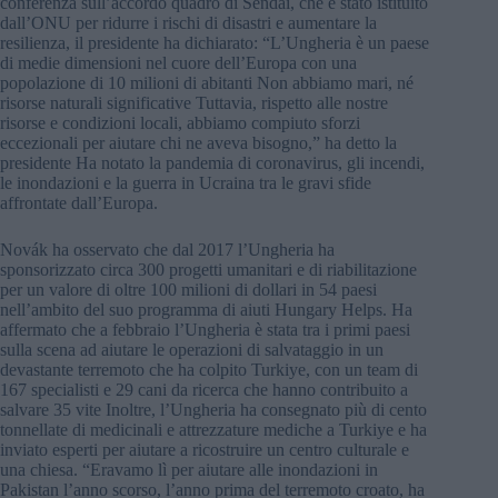
conferenza sull’accordo quadro di Sendai, che è stato istituito
dall’ONU per ridurre i rischi di disastri e aumentare la
resilienza, il presidente ha dichiarato: “L’Ungheria è un paese
di medie dimensioni nel cuore dell’Europa con una
popolazione di 10 milioni di abitanti Non abbiamo mari, né
risorse naturali significative Tuttavia, rispetto alle nostre
risorse e condizioni locali, abbiamo compiuto sforzi
eccezionali per aiutare chi ne aveva bisogno,” ha detto la
presidente Ha notato la pandemia di coronavirus, gli incendi,
le inondazioni e la guerra in Ucraina tra le gravi sfide
affrontate dall’Europa.
Novák ha osservato che dal 2017 l’Ungheria ha
sponsorizzato circa 300 progetti umanitari e di riabilitazione
per un valore di oltre 100 milioni di dollari in 54 paesi
nell’ambito del suo programma di aiuti Hungary Helps. Ha
affermato che a febbraio l’Ungheria è stata tra i primi paesi
sulla scena ad aiutare le operazioni di salvataggio in un
devastante terremoto che ha colpito Turkiye, con un team di
167 specialisti e 29 cani da ricerca che hanno contribuito a
salvare 35 vite Inoltre, l’Ungheria ha consegnato più di cento
tonnellate di medicinali e attrezzature mediche a Turkiye e ha
inviato esperti per aiutare a ricostruire un centro culturale e
una chiesa. “Eravamo lì per aiutare alle inondazioni in
Pakistan l’anno scorso, l’anno prima del terremoto croato, ha