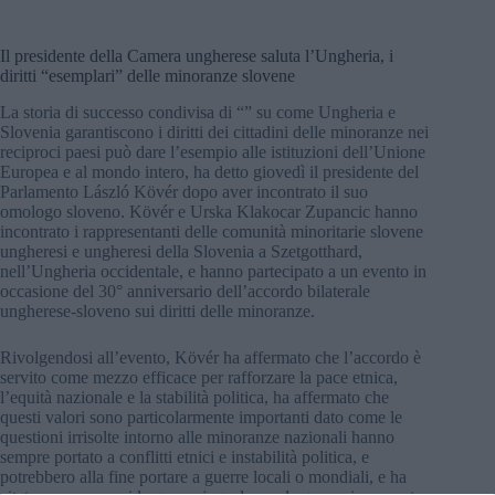
Il presidente della Camera ungherese saluta l’Ungheria, i
diritti “esemplari” delle minoranze slovene
La storia di successo condivisa di “” su come Ungheria e
Slovenia garantiscono i diritti dei cittadini delle minoranze nei
reciproci paesi può dare l’esempio alle istituzioni dell’Unione
Europea e al mondo intero, ha detto giovedì il presidente del
Parlamento László Kövér dopo aver incontrato il suo
omologo sloveno. Kövér e Urska Klakocar Zupancic hanno
incontrato i rappresentanti delle comunità minoritarie slovene
ungheresi e ungheresi della Slovenia a Szetgotthard,
nell’Ungheria occidentale, e hanno partecipato a un evento in
occasione del 30° anniversario dell’accordo bilaterale
ungherese-sloveno sui diritti delle minoranze.
Rivolgendosi all’evento, Kövér ha affermato che l’accordo è
servito come mezzo efficace per rafforzare la pace etnica,
l’equità nazionale e la stabilità politica, ha affermato che
questi valori sono particolarmente importanti dato come le
questioni irrisolte intorno alle minoranze nazionali hanno
sempre portato a conflitti etnici e instabilità politica, e
potrebbero alla fine portare a guerre locali o mondiali, e ha