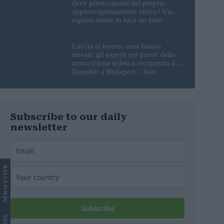
deve preoccuparsi del proprio
approvvigionamento idrico? Un
esperto mette in luce un fatto
sorprendente
Caccia al tesoro: cosa hanno
trovato gli esperti nei pressi della
motocicletta tedesca recuperata dal
Danubio a Budapest – foto
Subscribe to our daily
newsletter
LETTER
NEWS
Subscribe
US