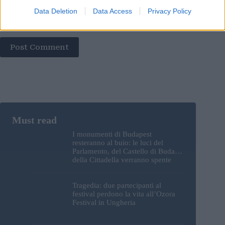
Data Deletion
Data Access
Privacy Policy
Save my name, email and website in this browser for the
next time I comment.
Post Comment
I monumenti di Budapest
resteranno al buio: le luci del
Parlamento, del Castello di Buda e
della Cittadella verranno spente
Tragedia: due partecipanti al
festival perdono la vita all’Ozora
Festival in Ungheria