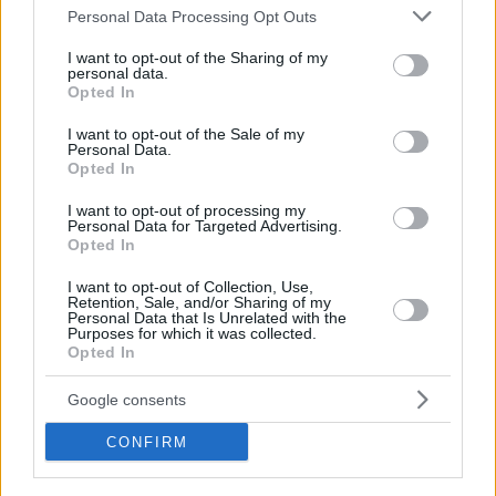
Please note that this website/app uses one or more Google
Personal Data Processing Opt Outs
services and may gather and store information including but
Tags
not limited to your visit or usage behaviour. You may click to
I want to opt-out of the Sharing of my
personal data.
#
banca otp
#
ungheria
grant or deny consent to Google and its third-party tags to
Opted In
Leave a Reply
use your data for below specified purposes in below Google
Your email address will not be published.
Required fields are marked
*
consent section.
I want to opt-out of the Sale of my
Personal Data.
Opted In
Name
*
I want to opt-out of processing my
Personal Data for Targeted Advertising.
Email
*
Opted In
Website
I want to opt-out of Collection, Use,
Retention, Sale, and/or Sharing of my
Personal Data that Is Unrelated with the
Purposes for which it was collected.
Add Comment
*
Opted In
Google consents
CONFIRM