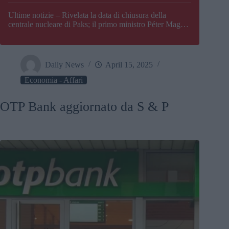
Paks
Ultime notizie – Rivelata la data di chiusura della
centrale nucleare di Paks; il primo ministro Péter Magyar
afferma che l’Ungheria potrebbe trovarsi ad affrontare
una crisi energetica
Daily News
April 15, 2025
Economia - Affari
OTP Bank aggiornato da S & P