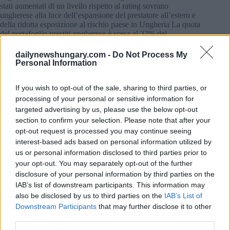
stati aumentati di un livello rispetto al rating sovrano
ungherese alla luce dell’espansione del prestatore all’estero e
della ridotta esposizione al rischio paese in Ungheria La quota
del portafoglio prestiti ungherese è scesa al 32% del
portafoglio totale, ha aggiunto.
dailynewshungary.com -
Do Not Process My
Personal Information
Le prospettive negative rispecchiano le prospettive negative
sul sovrano e la valutazione di S+P
Banca OTP
“la qualità
degli attivi e la performance finanziaria potrebbero essere
If you wish to opt-out of the sale, sharing to third parties, or
influenzate negativamente dalle crescenti sfide economiche e
processing of your personal or sensitive information for
geopolitiche che potrebbero incidere sui mercati principali.
targeted advertising by us, please use the below opt-out
section to confirm your selection. Please note that after your
Come abbiamo scritto prima, il congelamento delle spese
opt-out request is processed you may continue seeing
bancarie in Ungheria è stato finalizzato e OTP Bank è stata la
prima a ridurre le spese di vendita al dettaglio
dettagli QUI
.
interest-based ads based on personal information utilized by
us or personal information disclosed to third parties prior to
your opt-out. You may separately opt-out of the further
LEGGI ANCHE
disclosure of your personal information by third parties on the
IAB’s list of downstream participants. This information may
also be disclosed by us to third parties on the
IAB’s List of
La BERS fornisce una garanzia sostenuta dall’UE a OTP
Downstream Participants
that may further disclose it to other
Bank Ukraine
third parties.