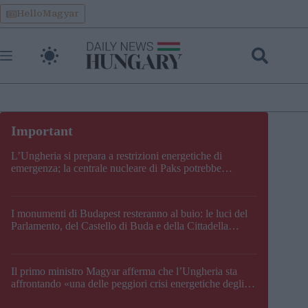
Skip
HelloMagyar
to
content
L’Ungheria si prepara a restrizioni energetiche di
emergenza; la centrale nucleare di Paks potrebbe
chiudere questo fine settimana
I monumenti di Budapest resteranno al buio: le luci del
Parlamento, del Castello di Buda e della Cittadella
verranno spente
Il primo ministro Magyar afferma che l’Ungheria sta
affrontando «una delle peggiori crisi energetiche degli
ultimi decenni» e comunica la nuova data di chiusura di