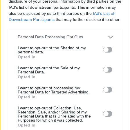
disclosure of your personal information by third parties on the
Mortgage Bank, Erste Bank Hungary, K+H Bank e
IAB’s list of downstream participants. This information may
Raiffeisen Bank, hanno chiesto alla Corte Costituzionale di
dichiarare la misura incostituzionale.
also be disclosed by us to third parties on the
IAB’s List of
Downstream Participants
that may further disclose it to other
Leggi anche:
third parties.
Please note that this website/app uses one or more Google
Personal Data Processing Opt Outs
Moody’s ha appena rivisto il rating di credito
services and may gather and store information including but
dell’Ungheria – Ecco cosa ha detto
not limited to your visit or usage behaviour. You may click to
I want to opt-out of the Sharing of my
personal data.
grant or deny consent to Google and its third-party tags to
Immagine in evidenza:
depositphotos.com
Opted In
use your data for below specified purposes in below Google
consent section.
I want to opt-out of the Sale of my
Personal Data.
Opted In
Tags
#
banca otp
#
denaro
#
finanza
#
ungheria
I want to opt-out of processing my
Leave a Reply
Personal Data for Targeted Advertising.
Opted In
Your email address will not be published.
Required fields are marked
*
I want to opt-out of Collection, Use,
Retention, Sale, and/or Sharing of my
Name
*
Personal Data that Is Unrelated with the
Purposes for which it was collected.
Opted In
Email
*