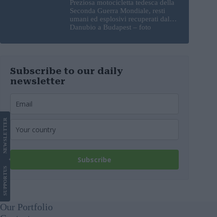
Preziosa motocicletta tedesca della
Seconda Guerra Mondiale, resti
umani ed esplosivi recuperati dal
Danubio a Budapest – foto
Subscribe to our daily
newsletter
LETTER
NEWS
Subscribe
US
SUPPORT
Our Portfolio