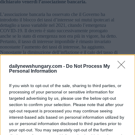
dichiarato venerdì l’associazione bancaria.
L’associazione bancaria ha osservato che il Governo ha
introdotto il blocco dei tassi d’interesse sui mutui ipotecari al
dettaglio a tasso variabile nel 2021, citando l’emergenza
COVID-19. Il decreto è stato successivamente prorogato
anche se lo stato di emergenza non era più in vigore, ha detto.
Pertanto, il tasso di interesse imponibile è rimasto invariato
nonostante l’aumento dei tassi di interesse, ha aggiunto.
Nonostante la diminuzione dell’inflazione e il calo del tasso di
base, il Governo ha esteso il blocco dei tassi per la sesta volta,
fino al 30 giugno 2025.
dailynewshungary.com -
Do Not Process My
Personal Information
L’associazione ha sottolineato che, come richiesto dagli
organi di regolamentazione e di vigilanza, le banche hanno
If you wish to opt-out of the sale, sharing to third parties, or
ripetutamente informato i clienti sul rischio di tasso d’interesse
processing of your personal or sensitive information for
dei mutui ipotecari a tasso variabile e hanno offerto l’opzione
di passare ai mutui a tasso fisso, di cui alcuni clienti hanno
targeted advertising by us, please use the below opt-out
approfittato.
section to confirm your selection. Please note that after your
opt-out request is processed you may continue seeing
Poiché il blocco dei tassi e la sua estensione interferiscono in
interest-based ads based on personal information utilized by
modo retroattivo, inutile e sproporzionato con i rapporti
us or personal information disclosed to third parties prior to
giuridici privati senza alcuna giustificazione costituzionale,
your opt-out. You may separately opt-out of the further
diversi membri dell’Associazione bancaria, OTP Bank, OTP