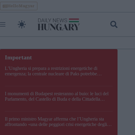
Skip
HelloMagyar
to
content
L’Ungheria si prepara a restrizioni energetiche di
emergenza; la centrale nucleare di Paks potrebbe
chiudere questo fine settimana
I monumenti di Budapest resteranno al buio: le luci del
Parlamento, del Castello di Buda e della Cittadella
verranno spente
Il primo ministro Magyar afferma che l’Ungheria sta
affrontando «una delle peggiori crisi energetiche degli
ultimi decenni» e comunica la nuova data di chiusura di