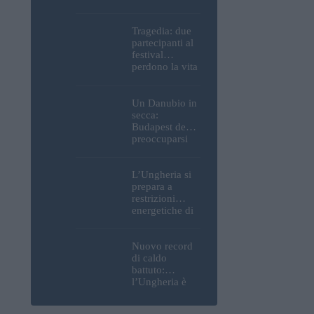
Parlamento, del
Castello di
Buda e della
Tragedia: due
Cittadella
partecipanti al
verranno
festival
spente
perdono la vita
all’Ozora
Festival in
Ungheria
Un Danubio in
secca:
Budapest deve
preoccuparsi
del proprio
approvvigiona
mento idrico?
L’Ungheria si
Un esperto
prepara a
mette in luce
restrizioni
un fatto
energetiche di
sorprendente
emergenza; la
centrale
nucleare di
Nuovo record
Paks potrebbe
di caldo
chiudere
battuto:
questo fine
l’Ungheria è
settimana
uno dei paesi
più caldi