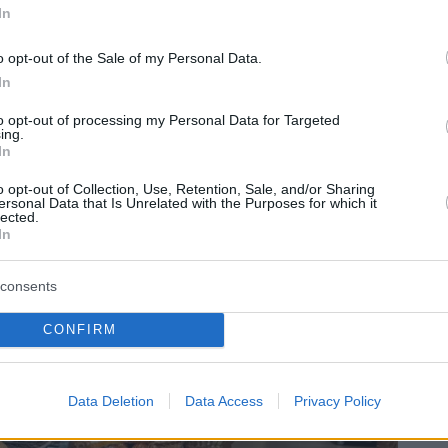
In
o opt-out of the Sale of my Personal Data.
In
oto. A Budapest e nelle principali città universitarie
dark store di Foodora continueranno ad operare con
to opt-out of processing my Personal Data for Targeted
imentari e prodotti di prima necessità anche nei giorni
ing.
In
o opt-out of Collection, Use, Retention, Sale, and/or Sharing
ersonal Data that Is Unrelated with the Purposes for which it
lected.
In
consents
CONFIRM
Data Deletion
Data Access
Privacy Policy