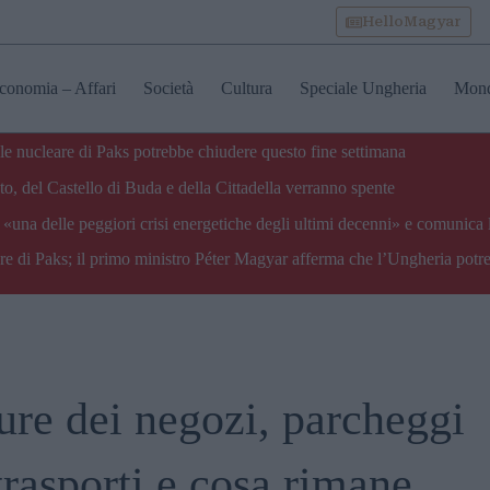
HelloMagyar
conomia – Affari
Società
Cultura
Speciale Ungheria
Mon
ale nucleare di Paks potrebbe chiudere questo fine settimana
o, del Castello di Buda e della Cittadella verranno spente
«una delle peggiori crisi energetiche degli ultimi decenni» e comunica 
are di Paks; il primo ministro Péter Magyar afferma che l’Ungheria potre
ure dei negozi, parcheggi
trasporti e cosa rimane