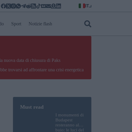
IT
do
Sport
Notizie flash
la nuova data di chiusura di Paks
bbe trovarsi ad affrontare una crisi energetica
I monumenti di
Budapest
resteranno al
buio: le luci del