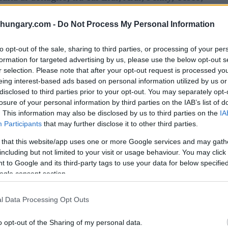
e), la Domenica di Pasqua (5 aprile) e il Lunedì di
rile, quando gli ipermercati, i centri commerciali e la
shungary.com -
Do Not Process My Personal Information
rari di apertura del sabato. I negozi indipendenti più
e acquisti in anticipo,
riferisce Telex
.
to opt-out of the sale, sharing to third parties, or processing of your per
formation for targeted advertising by us, please use the below opt-out s
nte la Pasqua?
r selection. Please note that after your opt-out request is processed y
eing interest-based ads based on personal information utilized by us or
disclosed to third parties prior to your opt-out. You may separately opt-
no ancora diverse alternative. I minimarket delle
losure of your personal information by third parties on the IAB’s list of
idabili, tra cui le unità Spar presso le stazioni OMV e
. This information may also be disclosed by us to third parties on the
IA
 snack, bevande e prodotti di prima necessità.
Participants
that may further disclose it to other third parties.
 that this website/app uses one or more Google services and may gath
 familiare, alcune filiali selezionate di CBA, Coop e
including but not limited to your visit or usage behaviour. You may click 
ebbero rimanere aperti durante le vacanze. Tuttavia,
 to Google and its third-party tags to use your data for below specifi
r cui si consiglia di controllare i localizzatori di
ogle consent section.
l Data Processing Opt Outs
o opt-out of the Sharing of my personal data.