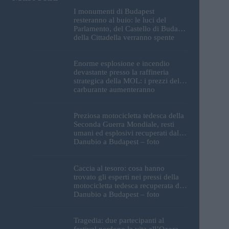
I monumenti di Budapest
resteranno al buio: le luci del
Parlamento, del Castello di Buda e
della Cittadella verranno spente
Enorme esplosione e incendio
devastante presso la raffineria
strategica della MOL: i prezzi del
carburante aumenteranno
nuovamente?
Preziosa motocicletta tedesca della
Seconda Guerra Mondiale, resti
umani ed esplosivi recuperati dal
Danubio a Budapest – foto
Caccia al tesoro: cosa hanno
trovato gli esperti nei pressi della
motocicletta tedesca recuperata dal
Danubio a Budapest – foto
Tragedia: due partecipanti al
festival perdono la vita all’Ozora