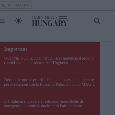
Skip
HelloMagyar
to
content
ULTIME NOTIZIE: Il partito Tisza annuncia il proprio
candidato alla presidenza dell’Ungheria
Definite le nuove priorità della politica estera ungherese
per le relazioni con la Russia di Putin, il mondo MAGA,
l’UE, il V4, la NATO e i Balcani
L’Ungheria si prepara a restrizioni energetiche di
emergenza; la centrale nucleare di Paks potrebbe
chiudere questo fine settimana