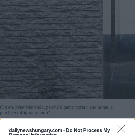
Chi era Péter Mansfeld, perché il parco porta il suo nome, e
perché è raffigurato nudo?
Mansfeld era
nati nel
Budapest nella
1941
, proprio nel bel
dailynewshungary.com -
Do Not Process My
mezzo della seconda guerra mondiale Suo padre e suo nonno