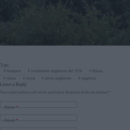
Tags
#
budapest
#
rivoluzione ungherese del 1956
#
Russia
#
statua
#
storia
#
storia ungherese
#
ungheria
Leave a Reply
Your email address will not be published.
Required fields are marked
*
Name
*
Email
*