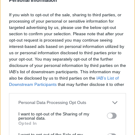
Personal Information
furono deportati dai sovietici per fare lavori forzati, anche se
suo padre tornò dalla sua famiglia, era distrutto, iniziò a bere e
i genitori si separarono.
If you wish to opt-out of the sale, sharing to third parties, or
processing of your personal or sensitive information for
Nel
1956,
quando il
scoppiò la rivoluzione contro la
targeted advertising by us, please use the below opt-out
Repubblica popolare ungherese e le sue politiche imposte
section to confirm your selection. Please note that after your
dai sovietici
Mansfeld aveva solo 15 anni.
opt-out request is processed you may continue seeing
interest-based ads based on personal information utilized by
Nonostante la sua giovane età, si unì alla rivolta, dove la sua
us or personal information disclosed to third parties prior to
diligenza gli valse un posto.
Fino all’invasione di Budapest da parte di una grande forza
your opt-out. You may separately opt-out of the further
sovietica il 4 novembre,
ha lavorato con i combattenti per
disclosure of your personal information by third parties on the
la libertà.
Dopodiché, sperando che inizi una nuova rivolta
IAB’s list of downstream participants. This information may
collezionava armi
per avere un arsenale pronto.
Ha anche
also be disclosed by us to third parties on the
IAB’s List of
rubato auto e commesso diversi crimini con i suoi amici.
Downstream Participants
that may further disclose it to other
third parties.
Con la caduta della rivoluzione e la fine di tutta la sua attività,
divenne nemico del sistema politico.
Please note that this website/app uses one or more Google
Personal Data Processing Opt Outs
Dopo aver rapito un poliziotto per acquisire la sua arma,
services and may gather and store information including but
Mansfeld e i suoi amici furono tutti catturati, in prigione,
not limited to your visit or usage behaviour. You may click to
I want to opt-out of the Sharing of my
cercarono di spezzarlo, ma lui resistette e non rivelò l’identità
personal data.
grant or deny consent to Google and its third-party tags to
dei suoi amici.
Opted In
use your data for below specified purposes in below Google
consent section.
Fu accusato di numerosi reati
: l’organizzazione e la
I want to opt-out of the Sale of my