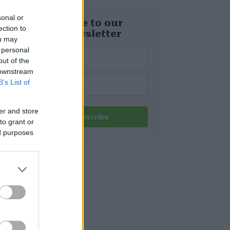
umani ed
esplosivi
sonal or
recuperati dal
Subscribe to our
ection to
Danubio a
daily newsletter
Budapest –
ou may
foto
 personal
out of the
 downstream
B’s List of
er and store
Subscribe
to grant or
ed purposes