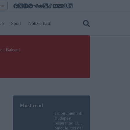
yar
do
Sport
Notizie flash
e i Balcani
I monumenti di
Budapest
resteranno al
buio: le luci del