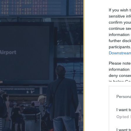
If you wish 
sensitive in
confirm you
continue se
information 
further disc
participants
Downstream 
Please note
information 
deny consent
in below Go
Persona
I want t
Opted 
I want t