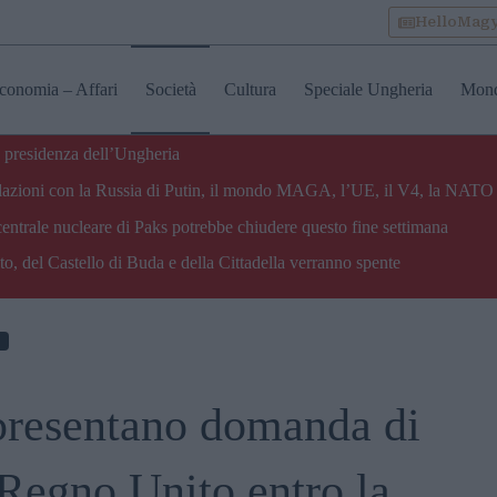
HelloMag
conomia – Affari
Società
Cultura
Speciale Ungheria
Mon
 presidenza dell’Ungheria
e relazioni con la Russia di Putin, il mondo MAGA, l’UE, il V4, la NATO 
centrale nucleare di Paks potrebbe chiudere questo fine settimana
o, del Castello di Buda e della Cittadella verranno spente
 presentano domanda di
Regno Unito entro la