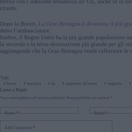
Brexit con l’adesione britannica all’UE, anche se la lor
ritardo.
Dopo la Brexit,
La Gran Bretagna è diventata il più g
detto l’ambasciatore.
Inoltre, il Regno Unito ha la più grande popolazione na
la seconda o la terza destinazione più grande per gli s
aggiungendo che la Gran Bretagna vuole rafforzare le re
Tags
#
brexit
#
statistica
#
uk
#
ungheresi all'estero
#
ungheria
#
Leave a Reply
Your email address will not be published.
Required fields are marked
*
Name
*
Email
*
Add Comment
*