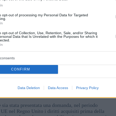
In
to opt-out of processing my Personal Data for Targeted
ing.
In
o opt-out of Collection, Use, Retention, Sale, and/or Sharing
ersonal Data that Is Unrelated with the Purposes for which it
lected.
In
consents
heresi avevano richiesto un permesso di soggiorno
CONFIRM
el Ministero degli Interni pubblicati giovedì.
cati, accetterà le domande presentate oltre il termine
Data Deletion
Data Access
Privacy Policy
e sia stata presentata una domanda, nel periodo
l’UE nel Regno Unito i diritti acquisiti prima della