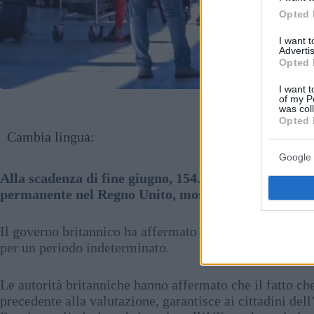
Opted 
I want 
Advertis
Opted 
I want t
of my P
was col
Opted 
Cambia lingua:
Google 
Alla scadenza di fine giugno, 154.100 cittadini ung
permanente nel Regno Unito, mostrano i nuovi dati d
Il governo britannico ha affermato che, in casi giustifi
per un periodo indeterminato.
Le autorità britanniche hanno affermato che il fatto ch
precedente alla valutazione, garantisce ai cittadini del