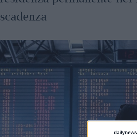
scadenza
dailynew