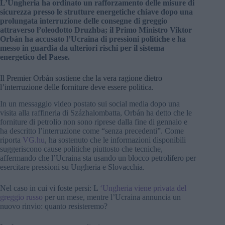
L’Ungheria ha ordinato un rafforzamento delle misure di
sicurezza presso le strutture energetiche chiave dopo una
prolungata interruzione delle consegne di greggio
attraverso l’oleodotto Druzhba; il Primo Ministro Viktor
Orbán ha accusato l’Ucraina di pressioni politiche e ha
messo in guardia da ulteriori rischi per il sistema
energetico del Paese.
Il Premier Orbán sostiene che la vera ragione dietro
l’interruzione delle forniture deve essere politica.
In un messaggio video postato sui social media dopo una
visita alla raffineria di Százhalombatta, Orbán ha detto che le
forniture di petrolio non sono riprese dalla fine di gennaio e
ha descritto l’interruzione come “senza precedenti”. Come
riporta
VG.hu
, ha sostenuto che le informazioni disponibili
suggeriscono cause politiche piuttosto che tecniche,
affermando che l’Ucraina sta usando un blocco petrolifero per
esercitare pressioni su Ungheria e Slovacchia.
Nel caso in cui vi foste persi: L
‘Ungheria viene privata del
greggio russo
per un mese, mentre l’Ucraina annuncia un
nuovo rinvio: quanto resisteremo?