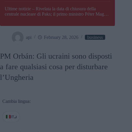
Paks
Ultime notizie – Rivelata la data di chiusura della
centrale nucleare di Paks; il primo ministro Péter Magyar
afferma che l’Ungheria potrebbe trovarsi ad affrontare
una crisi energetica
api
February 28, 2026
business
PM Orbán: Gli ucraini sono disposti
a fare qualsiasi cosa per disturbare
l’Ungheria
Cambia lingua:
IT