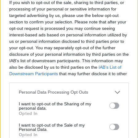
If you wish to opt-out of the sale, sharing to third parties, or
dell’entità dei danni causati dagli attacchi russi.
processing of your personal or sensitive information for
targeted advertising by us, please use the below opt-out
Nel caso in cui si sia perso: L
‘ungherese MOL cerca
section to confirm your selection. Please note that after your
alternative
dopo l’interruzione delle consegne di greggio
russo: I test di capacità di Adria potrebbero iniziare presto.
opt-out request is processed you may continue seeing
interest-based ads based on personal information utilized by
Il premier Orbán ha detto che l’Ungheria si è preparata bene
us or personal information disclosed to third parties prior to
per una situazione come questa
your opt-out. You may separately opt-out of the further
disclosure of your personal information by third parties on the
Parlando separatamente mentre assisteva ad una partita di
IAB’s list of downstream participants. This information may
basket a Szombathely, Orbán ha detto che l’Ungheria è più
also be disclosed by us to third parties on the
IAB’s List of
preparata rispetto alle crisi energetiche passate, sottolineando
che le riserve strategiche sono state assicurate e che sono
Downstream Participants
that may further disclose it to other
disponibili percorsi alternativi per il gas dal sud, scrive
24.hu
.
third parties.
Tuttavia, ha anche avvertito che l’infrastruttura energetica
potrebbe diventare un obiettivo bellico più ampio, citando
Please note that this website/app uses one or more Google
Personal Data Processing Opt Outs
incidenti passati come il sabotaggio dei gasdotti in Europa.
services and may gather and store information including but
not limited to your visit or usage behaviour. You may click to
I want to opt-out of the Sharing of my
Il Governo ungherese ha avviato il rilascio di riserve
personal data.
grant or deny consent to Google and its third-party tags to
Opted In
strategiche di petrolio per mantenere l’approvvigionamento
use your data for below specified purposes in below Google
regionale. Nel frattempo, le notizie internazionali, comprese
consent section.
quelle di Reuters, indicano che i flussi russi e ucraini
I want to opt-out of the Sale of my
Personal Data.
attraverso l’oleodotto sono stati colpiti dopo un attacco a una
Opted In
stazione di pompaggio in Ucraina.