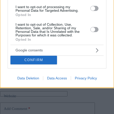
I want to opt-out of processing my
Immagine in evidenza:
Orbán Viktor/Facebook
Personal Data for Targeted Advertising.
Opted In
I want to opt-out of Collection, Use,
Retention, Sale, and/or Sharing of my
Tags
Personal Data that Is Unrelated with the
Purposes for which it was collected.
#
economia ungherese
#
guerra in ucraina
#
Russia
Opted In
#
ucraina
#
ungherese
#
unione europea
#
viktor orban
Google consents
Leave a Reply
Your email address will not be published.
Required fields are marked
*
CONFIRM
Name
*
Data Deletion
Data Access
Privacy Policy
Email
*
Website
Add Comment
*