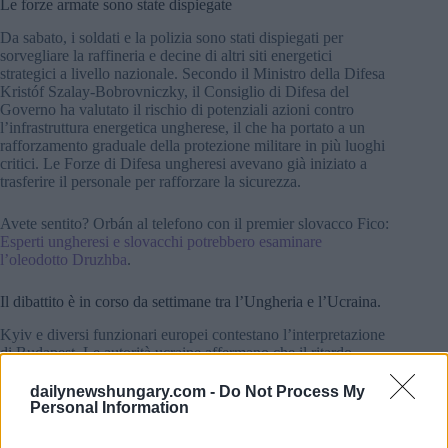
Le forze armate sono state dispiegate
Da sabato, i soldati e la polizia sono stati dispiegati per
sorvegliare la raffineria e decine di altri siti energetici
strategici a livello nazionale. Secondo il Ministro della Difesa
Kristóf Szalay-Bobrovniczky, il Consiglio di Difesa del
Governo ha valutato il rischio di potenziali azioni contro
l’infrastruttura energetica ungherese, il che ha portato a un
rafforzamento graduale della protezione militare in più luoghi
critici. Le Forze di Difesa ungheresi avevano già iniziato a
trasferire il personale per rafforzare la sicurezza.
Avete sentito? Orbán al telefono con il premier slovacco Fico:
Esperti ungheresi e slovacchi potrebbero esaminare
l’oleodotto Druzhba
.
Il dibattito è in corso da settimane tra l’Ungheria e l’Ucraina.
Kyiv e diversi funzionari europei contestano l’interpretazione
di Budapest. Le autorità ucraine affermano che il ritardo
deriva dai gravi danni causati dalla guerra, tra cui la
distruzione delle infrastrutture legate al porto di Odesa. Il
dailynewshungary.com -
Do Not Process My
Presidente Volodymyr Zelenskyy ha dichiarato all’inizio di
Personal Information
questa settimana che le riparazioni stavano procedendo più
lentamente di quanto l’Ungheria si aspettasse a causa