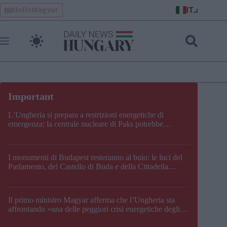
Skip
IT
HelloMagyar
to
content
L’Ungheria si prepara a restrizioni energetiche di
emergenza; la centrale nucleare di Paks potrebbe
chiudere questo fine settimana
I monumenti di Budapest resteranno al buio: le luci del
Parlamento, del Castello di Buda e della Cittadella
verranno spente
Il primo ministro Magyar afferma che l’Ungheria sta
affrontando «una delle peggiori crisi energetiche degli
ultimi decenni» e comunica la nuova data di chiusura di