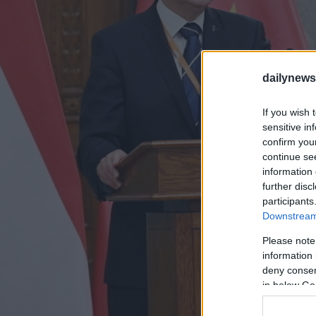
dailynew
If you wish 
sensitive in
confirm you
continue se
information 
further disc
participants
Downstream 
Please note
information 
deny consent
in below Go