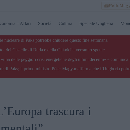
HelloMag
conomia – Affari
Società
Cultura
Speciale Ungheria
Mon
ale nucleare di Paks potrebbe chiudere questo fine settimana
o, del Castello di Buda e della Cittadella verranno spente
«una delle peggiori crisi energetiche degli ultimi decenni» e comunica 
are di Paks; il primo ministro Péter Magyar afferma che l’Ungheria potre
L’Europa trascura i
amentali”