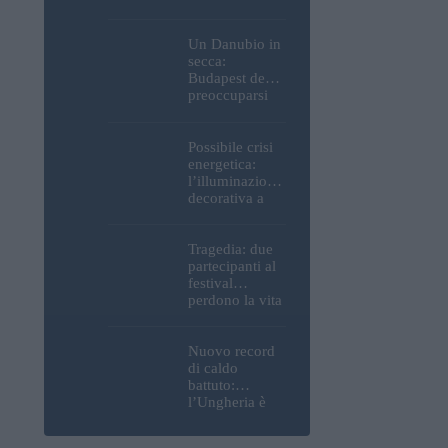
Parlamento, del
Castello di
Buda e della
Un Danubio in
Cittadella
secca:
verranno
Budapest deve
spente
preoccuparsi
del proprio
approvvigiona
mento idrico?
Possibile crisi
Un esperto
energetica:
mette in luce
l’illuminazione
un fatto
decorativa a
sorprendente
Budapest
potrebbe essere
spenta!
Tragedia: due
partecipanti al
festival
perdono la vita
all’Ozora
Festival in
Ungheria
Nuovo record
di caldo
battuto:
l’Ungheria è
uno dei paesi
più caldi