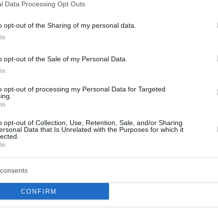
l Data Processing Opt Outs
o opt-out of the Sharing of my personal data.
In
o opt-out of the Sale of my Personal Data.
In
to opt-out of processing my Personal Data for Targeted
ltà” e trascura in modo sistematico gli interessi
ing.
In
”, ha detto mercoledì scorso il presidente della
della Slovacchia.
o opt-out of Collection, Use, Retention, Sale, and/or Sharing
ersonal Data that Is Unrelated with the Purposes for which it
lected.
sterhazy, Kövér ha affermato che i dibattiti sul futuro
In
disfare le esigenze degli Stati Uniti piuttosto che il
uggerito che il dibattito mira a rendere l’Europa
consents
enza di diversi centri di potere globali piuttosto che un
o dalla cooperazione o dalla rivalità tra quei centri,
CONFIRM