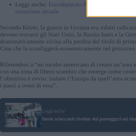
Leggi anche:
Eurodeputato Fidesz: gli Stati memb
situazione attuale
Secondo Kövér, la guerra in Ucraina era infatti radicat
devono trovarsi gli Stati Uniti, la Russia fuori e la Ger
drammaticamente vicina alla perdita del titolo di prima
Cina che la sconfiggerà economicamente nel prossimo fu
Riferendosi a “un incubo americano di creare un’area e
con una zona di libero scambio che emerge come cent
l’obiettivo è ovvio: isolare l’Europa da quell’area econ
i paesi a ovest di essa”.
Leggi anche
Storie scioccanti rivelate dai passeggeri sui rita