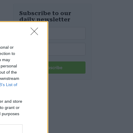
d’Europa
Subscribe to our
daily newsletter
sonal or
ection to
ou may
 personal
Subscribe
out of the
 downstream
B’s List of
er and store
to grant or
ed purposes