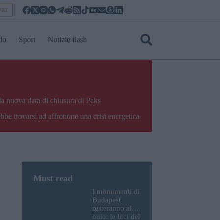
yar
do
Sport
Notizie flash
la nuova data di chiusura di Paks
bbe trovarsi ad affrontare una crisi energetica
I monumenti di
Budapest
resteranno al
buio: le luci del