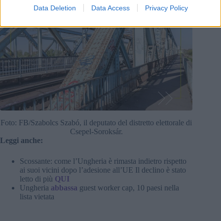
Data Deletion
Data Access
Privacy Policy
Foto: FB/Szabolcs Szabó, il deputato del distretto elettorale di
Csepel-Soroksár.
Leggi anche:
Scossante: come l’Ungheria è rimasta indietro rispetto
ai suoi vicini dopo l’adesione all’UE Il declino è stato
letto di più
QUI
Ungheria
abbassa
guest worker cap, 10 paesi nella
lista vietata