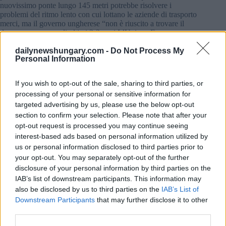
nuovissimo ponte lungo 145 metri potrebbe risolvere i
problemi del ritmo lento con cui lottano le aziende di trasporto
merci, ma il governo ungherese “non è riuscito a trovare il
denaro per esso negli ultimi 2-3 anni L’Unione Europea
potrebbe finanziare tali progetti, ma poiché il gabinetto Orbán
non poteva essere d’accordo con il
Commissione europea
,
dailynewshungary.com -
Do Not Process My
Personal Information
quei fondi sono rimasti congelati.
If you wish to opt-out of the sale, sharing to third parties, or
processing of your personal or sensitive information for
targeted advertising by us, please use the below opt-out
section to confirm your selection. Please note that after your
opt-out request is processed you may continue seeing
interest-based ads based on personal information utilized by
us or personal information disclosed to third parties prior to
your opt-out. You may separately opt-out of the further
disclosure of your personal information by third parties on the
IAB’s list of downstream participants. This information may
also be disclosed by us to third parties on the
IAB’s List of
Downstream Participants
that may further disclose it to other
third parties.