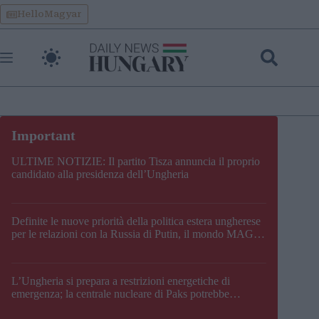
Skip
HelloMagyar
to
content
ULTIME NOTIZIE: Il partito Tisza annuncia il proprio
candidato alla presidenza dell’Ungheria
Definite le nuove priorità della politica estera ungherese
per le relazioni con la Russia di Putin, il mondo MAGA,
l’UE, il V4, la NATO e i Balcani
L’Ungheria si prepara a restrizioni energetiche di
emergenza; la centrale nucleare di Paks potrebbe
chiudere questo fine settimana