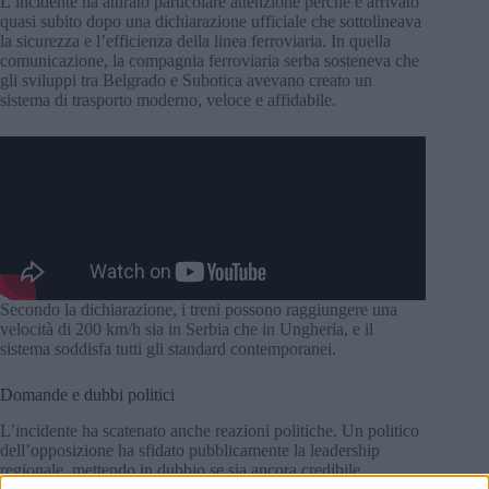
L’incidente ha attirato particolare attenzione perché è arrivato
quasi subito dopo una dichiarazione ufficiale che sottolineava
la sicurezza e l’efficienza della linea ferroviaria. In quella
comunicazione, la compagnia ferroviaria serba sosteneva che
gli sviluppi tra Belgrado e Subotica avevano creato un
sistema di trasporto moderno, veloce e affidabile.
Secondo la dichiarazione, i treni possono raggiungere una
velocità di 200 km/h sia in Serbia che in Ungheria, e il
sistema soddisfa tutti gli standard contemporanei.
Domande e dubbi politici
L’incidente ha scatenato anche reazioni politiche. Un politico
dell’opposizione ha sfidato pubblicamente la leadership
regionale, mettendo in dubbio se sia ancora credibile