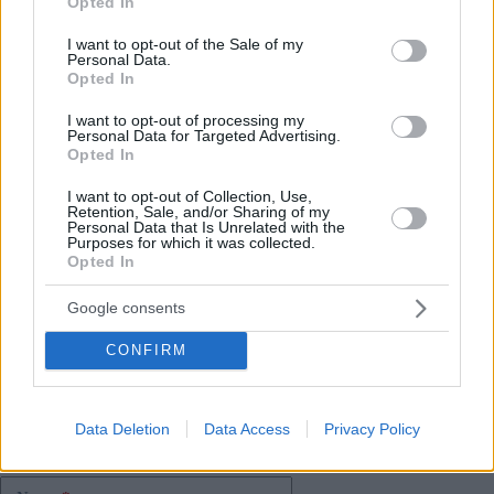
Anche se fortunatamente il deragliamento non ha provocato
Opted In
use your data for below specified purposes in below Google
feriti, potrebbe comunque incidere in modo significativo sulla
consent section.
fiducia del pubblico. Incidenti come questo rendono difficile
I want to opt-out of the Sale of my
Personal Data.
mantenere l’immagine di un sistema completamente sicuro e
Opted In
affidabile.
I want to opt-out of processing my
Il prossimo periodo sarà cruciale per determinare se le autorità
Personal Data for Targeted Advertising.
saranno in grado di indagare sull’incidente in modo
Opted In
trasparente e di fornire risposte chiare alle domande emerse.
I want to opt-out of Collection, Use,
Retention, Sale, and/or Sharing of my
Se se l’è perso:
Personal Data that Is Unrelated with the
Purposes for which it was collected.
I servizi segreti ungheresi hanno ammesso di aver
Opted In
monitorato un uomo d’affari sostenitore del Partito
Tisza
Google consents
CONFIRM
Tags
#
serbia
#
turismo
#
ungheria
#
viaggi
Leave a Reply
Data Deletion
Data Access
Privacy Policy
Your email address will not be published.
Required fields are marked
*