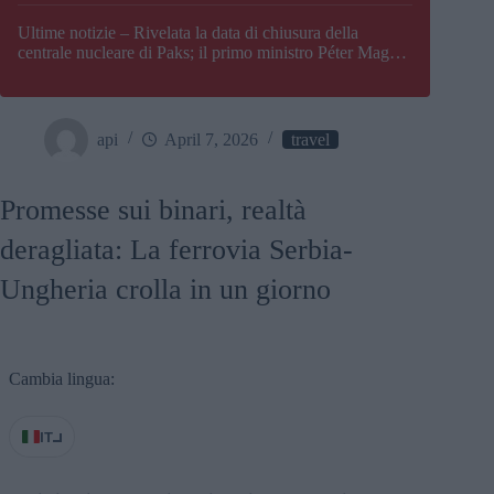
Paks
Ultime notizie – Rivelata la data di chiusura della
centrale nucleare di Paks; il primo ministro Péter Magyar
afferma che l’Ungheria potrebbe trovarsi ad affrontare
una crisi energetica
api
April 7, 2026
travel
Promesse sui binari, realtà
deragliata: La ferrovia Serbia-
Ungheria crolla in un giorno
Cambia lingua:
IT