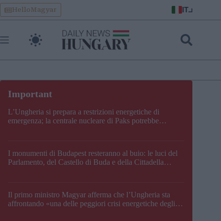
Skip
IT
HelloMagyar
to
content
L’Ungheria si prepara a restrizioni energetiche di
emergenza; la centrale nucleare di Paks potrebbe
chiudere questo fine settimana
I monumenti di Budapest resteranno al buio: le luci del
Parlamento, del Castello di Buda e della Cittadella
verranno spente
Il primo ministro Magyar afferma che l’Ungheria sta
affrontando «una delle peggiori crisi energetiche degli
ultimi decenni» e comunica la nuova data di chiusura di