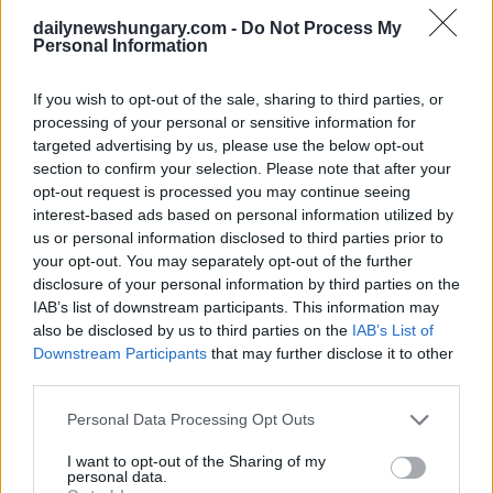
affermare che i cittadini possono viaggiare in un sistema
ferroviario “sicuro e moderno”, come riportato da
Telex
.
dailynewshungary.com -
Do Not Process My
Personal Information
Le critiche si sono concentrate sul fatto che diverse stazioni
sono ancora prive di permessi operativi adeguati e che alcuni
If you wish to opt-out of the sale, sharing to third parties, or
elementi non sono stati costruiti secondo i piani originali. Ciò
processing of your personal or sensitive information for
solleva serie preoccupazioni sulla trasparenza e sulla qualità
targeted advertising by us, please use the below opt-out
del progetto.
section to confirm your selection. Please note that after your
opt-out request is processed you may continue seeing
Complicazioni transfrontaliere
interest-based ads based on personal information utilized by
La situazione è ulteriormente complicata dal fatto che la linea
us or personal information disclosed to third parties prior to
ferroviaria fa parte di un progetto internazionale. Secondo la
your opt-out. You may separately opt-out of the further
parte serba, gli sviluppi sulla loro sezione sono stati
disclosure of your personal information by third parties on the
completati, mentre rimangono problemi sul lato ungherese.
Tuttavia, questo spostamento reciproco di responsabilità non
IAB’s list of downstream participants. This information may
spiega cosa abbia causato l’incidente specifico.
also be disclosed by us to third parties on the
IAB’s List of
Downstream Participants
that may further disclose it to other
Gli eventi evidenziano che i progetti di sviluppo delle
third parties.
infrastrutture non comportano solo sfide tecniche, ma anche
questioni politiche e di comunicazione.
Please note that this website/app uses one or more Google
Personal Data Processing Opt Outs
services and may gather and store information including but
Perdita di fiducia o incidente isolato?
not limited to your visit or usage behaviour. You may click to
I want to opt-out of the Sharing of my
personal data.
grant or deny consent to Google and its third-party tags to