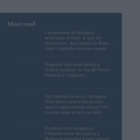
I monumenti di Budapest
resteranno al buio: le luci del
Parlamento, del Castello di Buda e
della Cittadella verranno spente
Tragedia: due partecipanti al
festival perdono la vita all’Ozora
Festival in Ungheria
Un Danubio in secca: Budapest
deve preoccuparsi del proprio
approvvigionamento idrico? Un
esperto mette in luce un fatto
sorprendente
Possibile crisi energetica:
l’illuminazione decorativa a
Budapest potrebbe essere spenta!