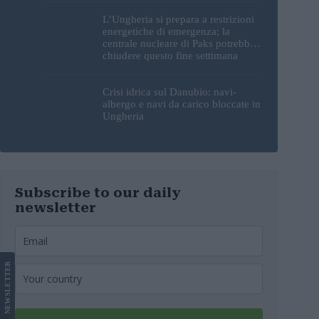
L’Ungheria si prepara a restrizioni
energetiche di emergenza; la
centrale nucleare di Paks potrebbe
chiudere questo fine settimana
Crisi idrica sul Danubio: navi-
albergo e navi da carico bloccate in
Ungheria
Subscribe to our daily
newsletter
LETTER
NEWS