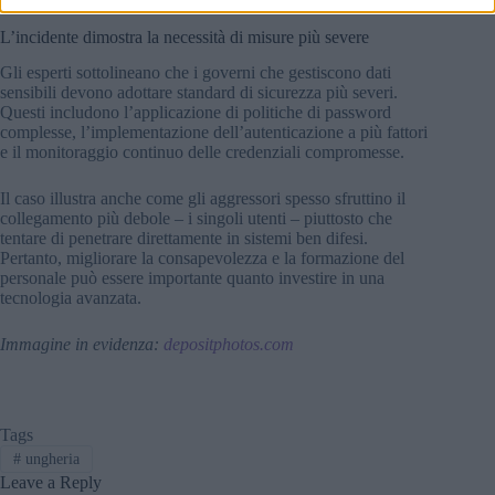
L’incidente dimostra la necessità di misure più severe
Gli esperti sottolineano che i governi che gestiscono dati
sensibili devono adottare standard di sicurezza più severi.
Questi includono l’applicazione di politiche di password
complesse, l’implementazione dell’autenticazione a più fattori
e il monitoraggio continuo delle credenziali compromesse.
Il caso illustra anche come gli aggressori spesso sfruttino il
collegamento più debole – i singoli utenti – piuttosto che
tentare di penetrare direttamente in sistemi ben difesi.
Pertanto, migliorare la consapevolezza e la formazione del
personale può essere importante quanto investire in una
tecnologia avanzata.
Immagine in evidenza:
depositphotos.com
Tags
#
ungheria
Leave a Reply