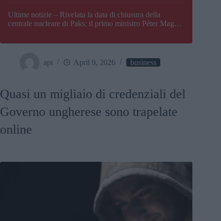
Paks
Ultime notizie – Rivelata la data di chiusura della
centrale nucleare di Paks; il primo ministro Péter Magyar
afferma che l’Ungheria potrebbe trovarsi ad affrontare
una crisi energetica
api
April 9, 2026
business
Quasi un migliaio di credenziali del
Governo ungherese sono trapelate
online