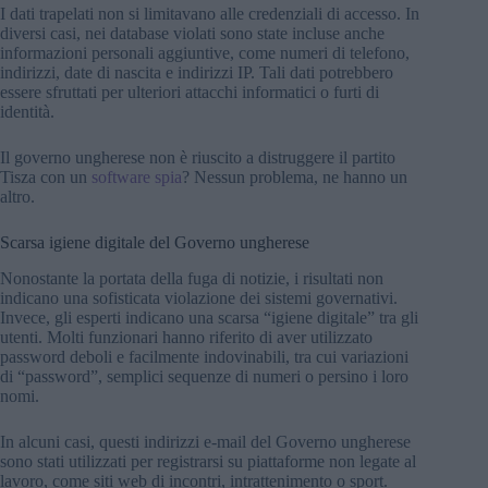
I dati trapelati non si limitavano alle credenziali di accesso. In
diversi casi, nei database violati sono state incluse anche
informazioni personali aggiuntive, come numeri di telefono,
indirizzi, date di nascita e indirizzi IP. Tali dati potrebbero
essere sfruttati per ulteriori attacchi informatici o furti di
identità.
Il governo ungherese non è riuscito a distruggere il partito
Tisza con un
software spia
? Nessun problema, ne hanno un
altro.
Scarsa igiene digitale del Governo ungherese
Nonostante la portata della fuga di notizie, i risultati non
indicano una sofisticata violazione dei sistemi governativi.
Invece, gli esperti indicano una scarsa “igiene digitale” tra gli
utenti. Molti funzionari hanno riferito di aver utilizzato
password deboli e facilmente indovinabili, tra cui variazioni
di “password”, semplici sequenze di numeri o persino i loro
nomi.
In alcuni casi, questi indirizzi e-mail del Governo ungherese
sono stati utilizzati per registrarsi su piattaforme non legate al
lavoro, come siti web di incontri, intrattenimento o sport.