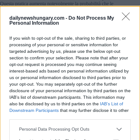
Questa pratica aumenta notevolmente la probabilità che le
credenziali vengano esposte in violazioni di dati non
correlate.
dailynewshungary.com -
Do Not Process My
Personal Information
Gli specialisti della sicurezza informatica sottolineano che le
precauzioni di base, come l’utilizzo di password forti e uniche
If you wish to opt-out of the sale, sharing to third parties, or
e l’attivazione dell’autenticazione a più fattori, avrebbero
processing of your personal or sensitive information for
potuto evitare molti di questi incidenti.
targeted advertising by us, please use the below opt-out
section to confirm your selection. Please note that after your
Nel caso in cui se lo sia perso: “Tradimento”: Il
governo
ungherese
pesantemente criticato
dalla Francia per la
opt-out request is processed you may continue seeing
cooperazione con la Russia.
interest-based ads based on personal information utilized by
us or personal information disclosed to third parties prior to
Rischi di malware e sincronizzazione dei dati
your opt-out. You may separately opt-out of the further
disclosure of your personal information by third parties on the
Ulteriori analisi hanno rivelato che alcune violazioni
IAB’s list of downstream participants. This information may
potrebbero essere collegate a infezioni da malware. I
also be disclosed by us to third parties on the
IAB’s List of
cosiddetti programmi “infostealer” possono raccogliere le
credenziali di accesso salvate dai dispositivi infetti. I browser
Downstream Participants
that may further disclose it to other
moderni, che spesso sincronizzano le password salvate tra i
third parties.
dispositivi tramite i servizi cloud, possono inavvertitamente
amplificare il problema.
Please note that this website/app uses one or more Google
Personal Data Processing Opt Outs
services and may gather and store information including but
Ad esempio, se un utente salva i dati di accesso su un