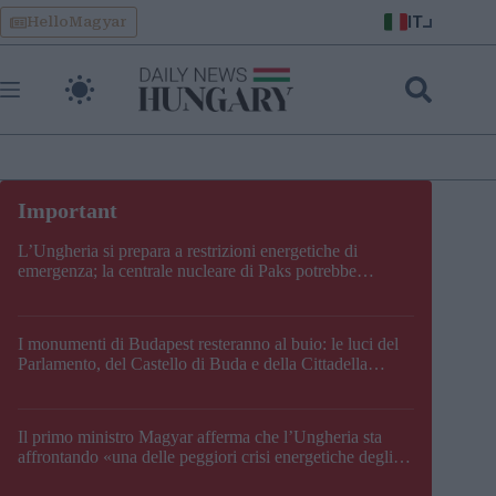
Skip
IT
HelloMagyar
to
content
L’Ungheria si prepara a restrizioni energetiche di
emergenza; la centrale nucleare di Paks potrebbe
chiudere questo fine settimana
I monumenti di Budapest resteranno al buio: le luci del
Parlamento, del Castello di Buda e della Cittadella
verranno spente
Il primo ministro Magyar afferma che l’Ungheria sta
affrontando «una delle peggiori crisi energetiche degli
ultimi decenni» e comunica la nuova data di chiusura di