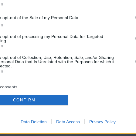
In
o opt-out of the Sale of my Personal Data.
In
to opt-out of processing my Personal Data for Targeted
ing.
In
o opt-out of Collection, Use, Retention, Sale, and/or Sharing
ersonal Data that Is Unrelated with the Purposes for which it
lected.
In
atlan.com
 proprietà nel 2° distretto di Budapest Una casa di
i servono il proprietario. 8 stanze, 6 camere da letto e
consents
CONFIRM
na.
di HUF (8 milioni di euro)
Data Deletion
Data Access
Privacy Policy