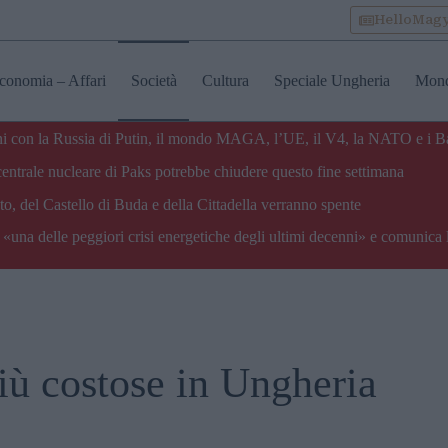
HelloMag
conomia – Affari
Società
Cultura
Speciale Ungheria
Mon
zioni con la Russia di Putin, il mondo MAGA, l’UE, il V4, la NATO e i B
centrale nucleare di Paks potrebbe chiudere questo fine settimana
o, del Castello di Buda e della Cittadella verranno spente
«una delle peggiori crisi energetiche degli ultimi decenni» e comunica 
iù costose in Ungheria