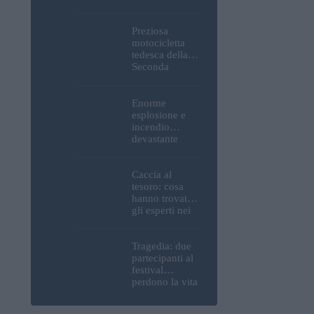
Parlamento, del
Castello di
Buda e della
Preziosa
Cittadella
motocicletta
verranno
tedesca della
spente
Seconda
Guerra
Mondiale, resti
umani ed
Enorme
esplosivi
esplosione e
recuperati dal
incendio
Danubio a
devastante
Budapest –
presso la
foto
raffineria
strategica della
Caccia al
MOL: i prezzi
tesoro: cosa
del carburante
hanno trovato
aumenteranno
gli esperti nei
nuovamente?
pressi della
motocicletta
tedesca
Tragedia: due
recuperata dal
partecipanti al
Danubio a
festival
Budapest –
perdono la vita
foto
all’Ozora
Festival in