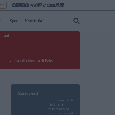
yar
do
Sport
Notizie flash
alcani
la nuova data di chiusura di Paks
I monumenti di
Budapest
resteranno al
buio: le luci del