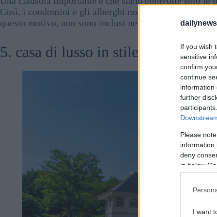
Una clausola importante è che siano coinvolte solo le p
Così, i condomini e gli alberghi non sono inclusi Inolt
questo motivo, non sono inclusi nella lista.
dailynew
If you wish 
5. casa di lusso in stile 5. (Ameri
sensitive in
confirm you
continue se
information 
further disc
participants
Downstream 
Please note
information 
deny consent
in below Go
Persona
I want t