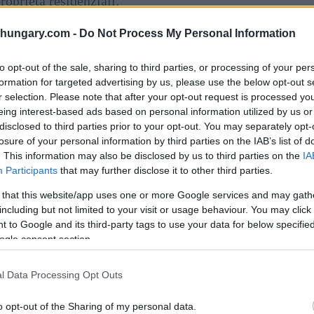
roprietà residenziali.
re, ci sono immobili il cui prezzo non è pubblicato Per
shungary.com -
Do Not Process My Personal Information
to opt-out of the sale, sharing to third parties, or processing of your per
can HUF 3 miliardi)
formation for targeted advertising by us, please use the below opt-out s
r selection. Please note that after your opt-out request is processed y
eing interest-based ads based on personal information utilized by us or
disclosed to third parties prior to your opt-out. You may separately opt-
losure of your personal information by third parties on the IAB’s list of
. This information may also be disclosed by us to third parties on the
IA
Participants
that may further disclose it to other third parties.
 that this website/app uses one or more Google services and may gath
including but not limited to your visit or usage behaviour. You may click 
 to Google and its third-party tags to use your data for below specifi
ogle consent section.
l Data Processing Opt Outs
o opt-out of the Sharing of my personal data.