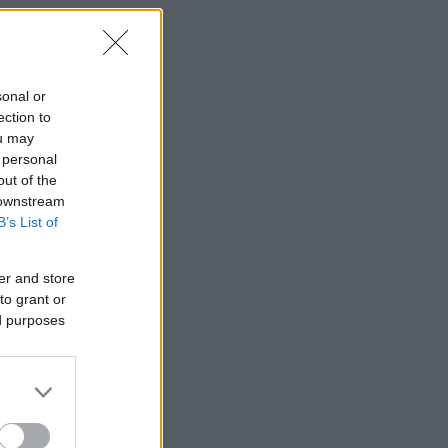
sonal or
ection to
ou may
 personal
out of the
 downstream
B’s List of
er and store
to grant or
ed purposes