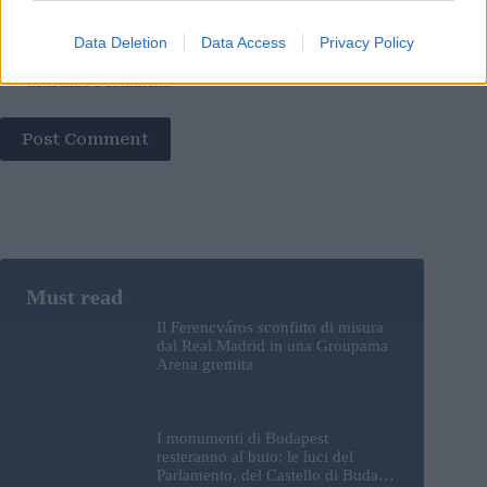
Data Deletion
Data Access
Privacy Policy
Save my name, email and website in this browser for the
next time I comment.
Post Comment
Il Ferencváros sconfitto di misura
dal Real Madrid in una Groupama
Arena gremita
I monumenti di Budapest
resteranno al buio: le luci del
Parlamento, del Castello di Buda e