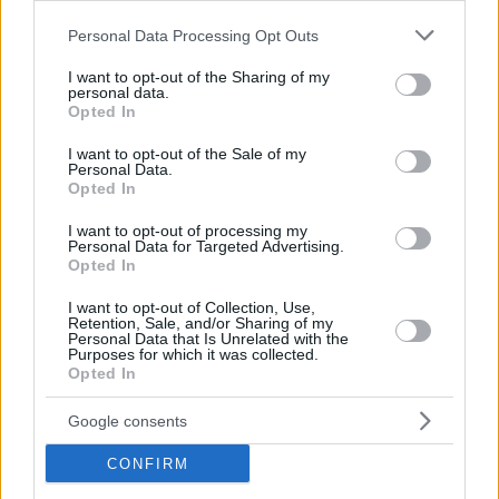
Please note that this website/app uses one or more Google
Personal Data Processing Opt Outs
services and may gather and store information including but
not limited to your visit or usage behaviour. You may click to
I want to opt-out of the Sharing of my
Tags
personal data.
grant or deny consent to Google and its third-party tags to
Opted In
#
Regno Unito
#
storia
#
storia ungherese
#
ungheria
use your data for below specified purposes in below Google
Leave a Reply
consent section.
I want to opt-out of the Sale of my
Your email address will not be published.
Required fields are marked
*
Personal Data.
Opted In
Name
*
I want to opt-out of processing my
Personal Data for Targeted Advertising.
Opted In
Email
*
I want to opt-out of Collection, Use,
Retention, Sale, and/or Sharing of my
Website
Personal Data that Is Unrelated with the
Purposes for which it was collected.
Opted In
Add Comment
*
Google consents
CONFIRM