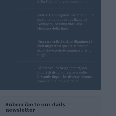
della Cittadella verranno spente
Video: Un cinghiale irrompe in una
stazione della metropolitana di
Budapest, costringendo alla
chiusura della linea
Una rara eclissi solare illuminerà i
cieli ungheresi questa settimana:
ecco dove potrete ammirarla al
meglio!
Al Festival di Sziget emergono
timori di droghe nascoste nelle
bevande dopo che diverse donne si
sono sentite male durante
l’esibizione di un DJ
Subscribe to our daily
newsletter