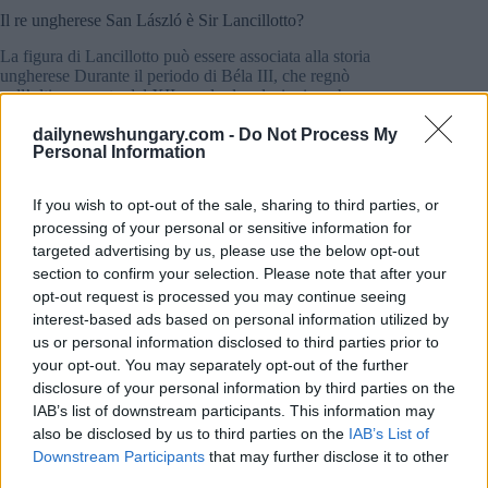
Il re ungherese San László è Sir Lancillotto?
La figura di Lancillotto può essere associata alla storia
ungherese Durante il periodo di Béla III, che regnò
nell’ultimo quarto del XII secolo, le relazioni ungherese-
francesi si rafforzarono Di conseguenza, molti ungheresi
finirono in occidente Alcuni ricercatori ritengono che il
dailynewshungary.com -
Do Not Process My
Personal Information
personaggio di Sir Lancillotto sia stato modellato sul re St.
László, il famoso re ungherese, scrive
promozioni.hu
.
If you wish to opt-out of the sale, sharing to third parties, or
Il nome László o Ladislao, usato in Ungheria, potrebbe essere
processing of your personal or sensitive information for
stato facilmente trasformato in Lancillotto nella Nuova area di
targeted advertising by us, please use the below opt-out
lingua latina. Ad esempio, il re ungherese László V
section to confirm your selection. Please note that after your
Utószülött, che regnò a metà del XV secolo, appare
opt-out request is processed you may continue seeing
regolarmente sotto forma di Lancillotto nei testi francesi e
italiani contemporanei. Pertanto, il re San László potrebbe
interest-based ads based on personal information utilized by
facilmente essere l’equivalente di Sir Lancillotto.
us or personal information disclosed to third parties prior to
your opt-out. You may separately opt-out of the further
disclosure of your personal information by third parties on the
Leggi anche
IAB’s list of downstream participants. This information may
Una stella mondiale ungherese e uno
also be disclosed by us to third parties on the
IAB’s List of
scienziato di fama mondiale sono stati
Downstream Participants
that may further disclose it to other
nominati cavalieri!
third parties.