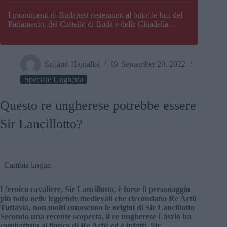
I monumenti di Budapest resteranno al buio: le luci del
Parlamento, del Castello di Buda e della Cittadella
verranno spente
Szijártó Hajnalka
September 20, 2022
Speciale Ungheria
Questo re ungherese potrebbe essere
Sir Lancillotto?
Cambia lingua:
L’eroico cavaliere, Sir Lancillotto, è forse il personaggio
più noto nelle leggende medievali che circondano Re Artù
Tuttavia, non molti conoscono le origini di Sir Lancillotto
Secondo una recente scoperta, il re ungherese László ha
combattuto al fianco di Re Artù ed è infatti, Sir