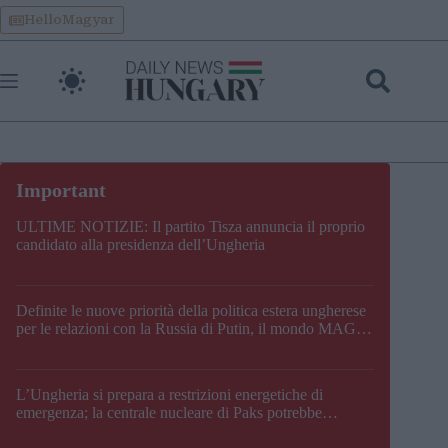
Skip
HelloMagyar
to
content
ULTIME NOTIZIE: Il partito Tisza annuncia il proprio
candidato alla presidenza dell’Ungheria
Definite le nuove priorità della politica estera ungherese
per le relazioni con la Russia di Putin, il mondo MAGA,
l’UE, il V4, la NATO e i Balcani
L’Ungheria si prepara a restrizioni energetiche di
emergenza; la centrale nucleare di Paks potrebbe
chiudere questo fine settimana