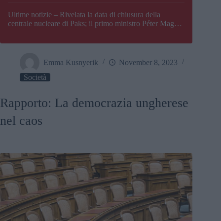
Paks
Ultime notizie – Rivelata la data di chiusura della
centrale nucleare di Paks; il primo ministro Péter Magyar
afferma che l’Ungheria potrebbe trovarsi ad affrontare
una crisi energetica
Emma Kusnyerik
November 8, 2023
Società
Rapporto: La democrazia ungherese
nel caos