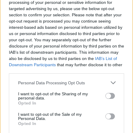
processing of your personal or sensitive information for
L’Ungheria scivola giù
targeted advertising by us, please use the below opt-out
Nonostante le tendenze migrante dell’Europa centrale,
section to confirm your selection. Please note that after your
l’Ungheria è letteralmente l’ultima della lista tra gli Stati
opt-out request is processed you may continue seeing
membri L’Ungheria è la 64a della lista dello Stato di diritto,
interest-based ads based on personal information utilized by
sei posizioni in meno rispetto allo scorso anno L’unica
us or personal information disclosed to third parties prior to
categoria in cui l’Ungheria non è l’ultima tra gli Stati membri
è l’aspetto dei diritti Il sistema giuridico ungherese si sta
your opt-out. You may separately opt-out of the further
lentamente deteriorando e non mostra segni di miglioramento,
disclosure of your personal information by third parties on the
quindi non dovremmo essere molto ottimisti neanche su
IAB’s list of downstream participants. This information may
questo Se confrontato con il 2017, nel 2022, l’Ungheria è
also be disclosed by us to third parties on the
IAB’s List of
scesa di 18 posizioni Leggi di più sulla posizione ungherese
Downstream Participants
that may further disclose it to other
sulla democrazia
QUI
.
third parties.
Sul lato positivo
Please note that this website/app uses one or more Google
Personal Data Processing Opt Outs
services and may gather and store information including but
Tuttavia, l’organizzazione ha osservato un miglioramento in 8
paesi. Ad esempio, la Romania ha rafforzato un posto
not limited to your visit or usage behaviour. You may click to
I want to opt-out of the Sharing of my
personal data.
diventando solo il terzo peggior paese dell’Unione Europea.
grant or deny consent to Google and its third-party tags to
Opted In
La Bulgaria è salita di sette posizioni, diventando così il
use your data for below specified purposes in below Google
48esimo nella lista.
consent section.
I want to opt-out of the Sale of my
Personal Data.
Nessuno di loro può toccare la Danimarca, che è in cima a
Opted In
tutto, tranne che alla rappresentanza. Qui, nonostante ci sia