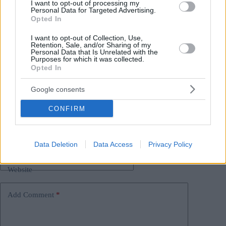
una tendenza al miglioramento, gli svedesi li hanno battuti al
I want to opt-out of processing my
primo posto.
Personal Data for Targeted Advertising.
Opted In
I want to opt-out of Collection, Use,
Retention, Sale, and/or Sharing of my
Tags
Personal Data that Is Unrelated with the
Purposes for which it was collected.
#
europa
#
europa centrale
#
legge
#
lista
Opted In
#
ungheria
Leave a Reply
Google consents
Your email address will not be published.
Required fields are marked
*
CONFIRM
Name
*
Data Deletion
Data Access
Privacy Policy
Email
*
Website
Add Comment
*