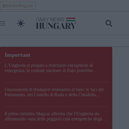
Skip
HelloMagyar
to
content
L’Ungheria si prepara a restrizioni energetiche di
emergenza; la centrale nucleare di Paks potrebbe
chiudere questo fine settimana
I monumenti di Budapest resteranno al buio: le luci del
Parlamento, del Castello di Buda e della Cittadella
verranno spente
Il primo ministro Magyar afferma che l’Ungheria sta
affrontando «una delle peggiori crisi energetiche degli
ultimi decenni» e comunica la nuova data di chiusura di