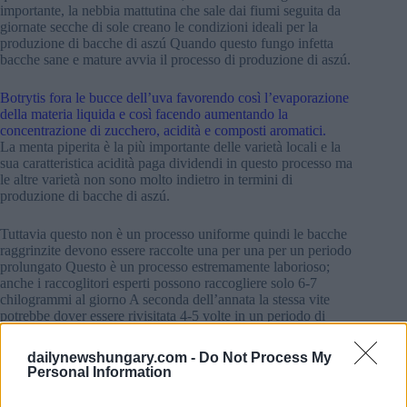
importante, la nebbia mattutina che sale dai fiumi seguita da
giornate secche di sole creano le condizioni ideali per la
produzione di bacche di aszú Quando questo fungo infetta
bacche sane e mature avvia il processo di produzione di aszú.
Botrytis fora le bucce dell’uva favorendo così l’evaporazione
della materia liquida e così facendo aumentando la
concentrazione di zucchero, acidità e composti aromatici.
La menta piperita è la più importante delle varietà locali e la
sua caratteristica acidità paga dividendi in questo processo ma
le altre varietà non sono molto indietro in termini di
produzione di bacche di aszú.
Tuttavia questo non è un processo uniforme quindi le bacche
raggrinzite devono essere raccolte una per una per un periodo
prolungato Questo è un processo estremamente laborioso;
anche i raccoglitori esperti possono raccogliere solo 6-7
chilogrammi al giorno A seconda dell’annata la stessa vite
potrebbe dover essere rivisitata 4-5 volte in un periodo di
raccolta poiché è possibile raccogliere solo le bacche
adeguatamente raggrinzite.
dailynewshungary.com -
Do Not Process My
Personal Information
Le enormi richieste di lavoro manuale della vendemmia
dovrebbero ben giustificare il prezzo più alto di aszús in sé;