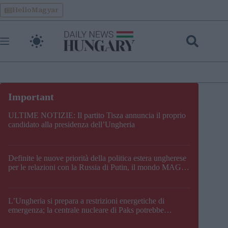
Skip
HelloMagyar
to
content
ULTIME NOTIZIE: Il partito Tisza annuncia il proprio
candidato alla presidenza dell’Ungheria
Definite le nuove priorità della politica estera ungherese
per le relazioni con la Russia di Putin, il mondo MAGA,
l’UE, il V4, la NATO e i Balcani
L’Ungheria si prepara a restrizioni energetiche di
emergenza; la centrale nucleare di Paks potrebbe
chiudere questo fine settimana