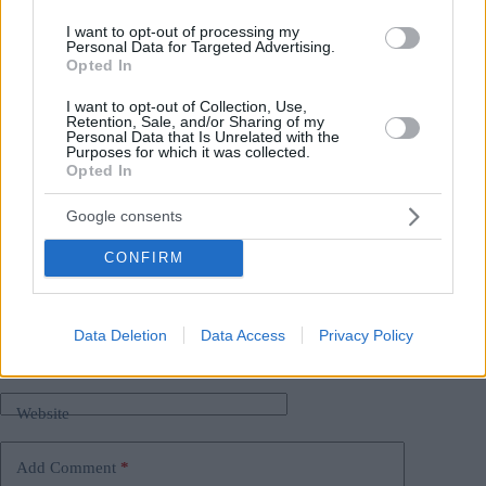
dell’assegnazione da parte dell’UNESCO della regione
vinicola Tokaj con l’iscrizione nel Patrimonio Mondiale
, nella
I want to opt-out of processing my
Personal Data for Targeted Advertising.
categoria delle regioni culturali.
Opted In
Foto: www.facebook.com/furmintfebruar
I want to opt-out of Collection, Use,
Retention, Sale, and/or Sharing of my
Personal Data that Is Unrelated with the
Purposes for which it was collected.
Opted In
Tags
#
hungarikums
#
vino
Google consents
Leave a Reply
CONFIRM
Your email address will not be published.
Required fields are marked
*
Name
*
Data Deletion
Data Access
Privacy Policy
Email
*
Website
Add Comment
*