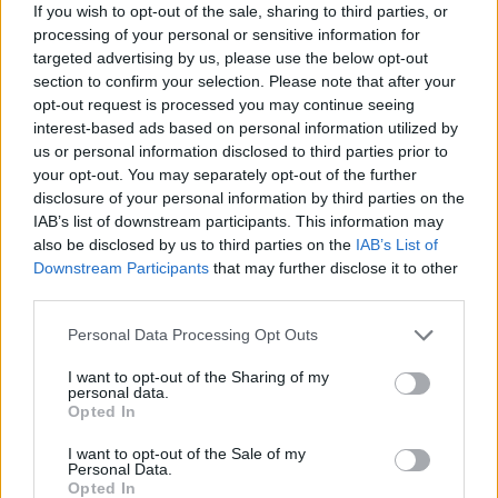
If you wish to opt-out of the sale, sharing to third parties, or
non troverete un processo simile in qualsiasi altra regione
processing of your personal or sensitive information for
produttrice di vino dolce al mondo.
Una volta evaporata la materia liquida, le bacche di aszú
targeted advertising by us, please use the below opt-out
vengono fatte macerare nel succo o nel vino base in
section to confirm your selection. Please note that after your
fermentazione della stessa annata per 24-48 ore con regolare
opt-out request is processed you may continue seeing
agitazione per una corretta estrazione. Una volta completata la
interest-based ads based on personal information utilized by
macerazione, la pasta di aszú viene rimossa, pressata e il
us or personal information disclosed to third parties prior to
mosto risultante viene fermentato per arrivare a Tokaj Aszú.
your opt-out. You may separately opt-out of the further
Un Tokaj Aszú attraversa 18 mesi di invecchiamento in botte
seguiti da 12 mesi di invecchiamento in bottiglia prima che sia
disclosure of your personal information by third parties on the
pronto per essere venduto.
IAB’s list of downstream participants. This information may
also be disclosed by us to third parties on the
IAB’s List of
Il numero un pò sconcertante di puttony è in realtà
Downstream Participants
that may further disclose it to other
un’indicazione della dolcezza e della concentrazione di un
third parties.
Aszú Tradizionalmente questo numero era determinato dal
numero di puttony (cestelli) che contenevano circa 25
Please note that this website/app uses one or more Google
Personal Data Processing Opt Outs
chilogrammi di bacche di aszú aggiunte a una botte di Gönci
services and may gather and store information including but
(136 l) di vino Le nuove normative in vigore dal 2013
not limited to your visit or usage behaviour. You may click to
I want to opt-out of the Sharing of my
prescrivono un contenuto di zucchero residuo post-
personal data.
grant or deny consent to Google and its third-party tags to
fermentazione di almeno 120 grammi/litro che è pari a 5
Opted In
puttony nel sistema tradizionale e non è più obbligatorio
use your data for below specified purposes in below Google
indicare il numero di puttony sulle etichette.
consent section.
I want to opt-out of the Sale of my
Personal Data.
Opted In
Come abbiamo scritto,
Il 2017 segna il 15° anniversario