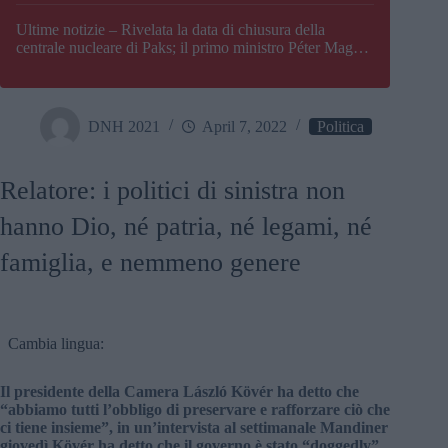
Paks
Ultime notizie – Rivelata la data di chiusura della
centrale nucleare di Paks; il primo ministro Péter Magyar
afferma che l’Ungheria potrebbe trovarsi ad affrontare
una crisi energetica
DNH 2021
April 7, 2022
Politica
Relatore: i politici di sinistra non
hanno Dio, né patria, né legami, né
famiglia, e nemmeno genere
Cambia lingua:
Il presidente della Camera László Kövér ha detto che
“abbiamo tutti l’obbligo di preservare e rafforzare ciò che
ci tiene insieme”, in un’intervista al settimanale Mandiner
giovedì Kövér ha detto che il governo è stato “doggedly”