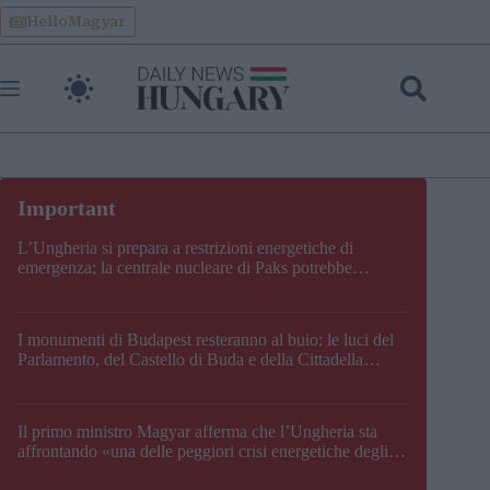
Skip
HelloMagyar
to
content
L’Ungheria si prepara a restrizioni energetiche di
emergenza; la centrale nucleare di Paks potrebbe
chiudere questo fine settimana
I monumenti di Budapest resteranno al buio: le luci del
Parlamento, del Castello di Buda e della Cittadella
verranno spente
Il primo ministro Magyar afferma che l’Ungheria sta
affrontando «una delle peggiori crisi energetiche degli
ultimi decenni» e comunica la nuova data di chiusura di