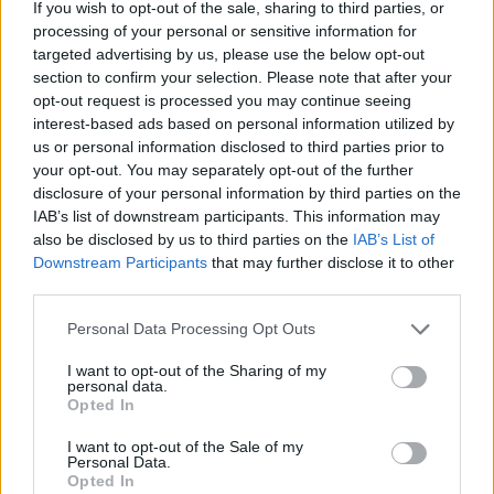
If you wish to opt-out of the sale, sharing to third parties, or
processing of your personal or sensitive information for
Fidesz-KDNP si è opposto al mondo alle elezioni,”
targeted advertising by us, please use the below opt-out
ha detto.
section to confirm your selection. Please note that after your
opt-out request is processed you may continue seeing
Il referendum sulla protezione dell’infanzia, svoltosi
contemporaneamente alle elezioni, ha portato “tre milioni e
interest-based ads based on personal information utilized by
mezzo di voti validi, con una maggioranza schiacciante in
us or personal information disclosed to third parties prior to
linea con la posizione del governo”, e ha così conferito al
your opt-out. You may separately opt-out of the further
governo un mandato “ancora più forte di quello del
disclosure of your personal information by third parties on the
referendum del 2016 [sulla migrazione]” per rappresentare il
IAB’s list of downstream participants. This information may
punto di vista ungherese, ha detto.
also be disclosed by us to third parties on the
IAB’s List of
Downstream Participants
that may further disclose it to other
Leggi anche:
Relatore: Norvegia ‘gay Santa annuncio
third parties.
‘desecrates a loved holiday’ (Desecrata una vacanza
amata) VIDEO
Please note that this website/app uses one or more Google
Personal Data Processing Opt Outs
services and may gather and store information including but
Le sfide più grandi in futuro saranno connesse alla politica
not limited to your visit or usage behaviour. You may click to
I want to opt-out of the Sharing of my
europea perché
personal data.
grant or deny consent to Google and its third-party tags to
Opted In
use your data for below specified purposes in below Google
“la guerra probabilmente rovinerà per anni i legami politici,
economici e di sicurezza tra Russia ed Europa,”
consent section.
I want to opt-out of the Sale of my
Kövér ha detto. “C’è un serio rischio che una nuova cortina
Personal Data.
di ferro cada in tutta Europa.” Kövér ha insistito che l’Europa
Opted In