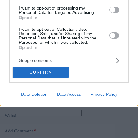
si indebolirebbe economicamente e politicamente se ciò
accadesse. “Sebbene la cultura della Russia sia molto diversa
I want to opt-out of processing my
dall’Europa centrale e occidentale, fa ancora parte
Personal Data for Targeted Advertising.
Opted In
dell’Europa cristiana, ha detto”.
I want to opt-out of Collection, Use,
Retention, Sale, and/or Sharing of my
Personal Data that Is Unrelated with the
Purposes for which it was collected.
Tags
Opted In
#
Elezioni parlamentari ungheresi del 2022
#
fidesz
#
presidente della Camera
#
ungheria
#
unione europea
Google consents
Leave a Reply
Your email address will not be published.
Required fields are marked
*
CONFIRM
Name
*
Data Deletion
Data Access
Privacy Policy
Email
*
Website
Add Comment
*