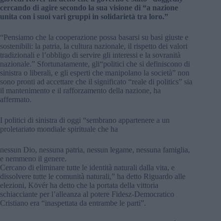
cercando di agire secondo la sua visione di “a nazione
unita con i suoi vari gruppi in solidarietà tra loro.”
“Pensiamo che la cooperazione possa basarsi su basi giuste e
sostenibili: la patria, la cultura nazionale, il rispetto dei valori
tradizionali e l’obbligo di servire gli interessi e la sovranità
nazionale.” Sfortunatamente, gli“politici che si definiscono di
sinistra o liberali, e gli esperti che manipolano la società” non
sono pronti ad accettare che il significato “reale di politics” sia
il mantenimento e il rafforzamento della nazione, ha
affermato.
I politici di sinistra di oggi “sembrano appartenere a un
proletariato mondiale spirituale che ha
nessun Dio, nessuna patria, nessun legame, nessuna famiglia,
e nemmeno il genere.
Cercano di eliminare tutte le identità naturali dalla vita, e
dissolvere tutte le comunità naturali,” ha detto Riguardo alle
elezioni, Kövér ha detto che la portata della vittoria
schiacciante per l’alleanza al potere Fidesz-Democratico
Cristiano era “inaspettata da entrambe le parti”.