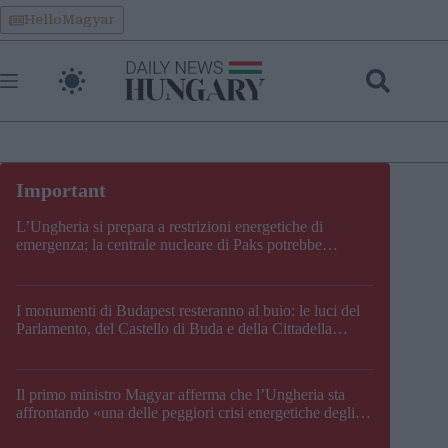
Skip
HelloMagyar
to
content
L’Ungheria si prepara a restrizioni energetiche di
emergenza; la centrale nucleare di Paks potrebbe
chiudere questo fine settimana
I monumenti di Budapest resteranno al buio: le luci del
Parlamento, del Castello di Buda e della Cittadella
verranno spente
Il primo ministro Magyar afferma che l’Ungheria sta
affrontando «una delle peggiori crisi energetiche degli
ultimi decenni» e comunica la nuova data di chiusura di