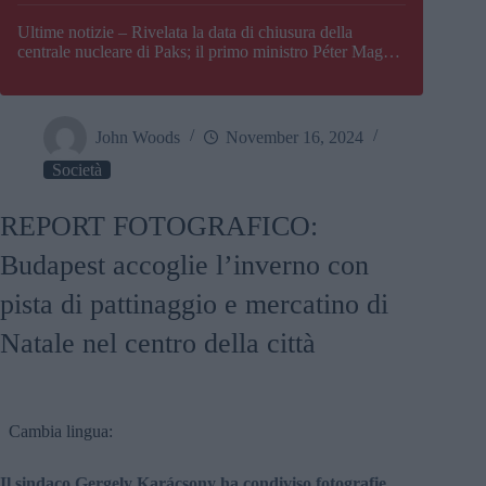
Paks
Ultime notizie – Rivelata la data di chiusura della
centrale nucleare di Paks; il primo ministro Péter Magyar
afferma che l’Ungheria potrebbe trovarsi ad affrontare
una crisi energetica
John Woods
November 16, 2024
Società
REPORT FOTOGRAFICO:
Budapest accoglie l’inverno con
pista di pattinaggio e mercatino di
Natale nel centro della città
Cambia lingua:
Il sindaco Gergely Karácsony ha condiviso fotografie