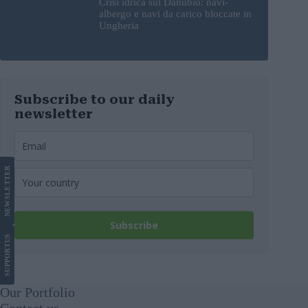
Crisi idrica sul Danubio: navi-
albergo e navi da carico bloccate in
Ungheria
Subscribe to our daily
newsletter
LETTER
NEWS
Subscribe
US
SUPPORT
Our Portfolio