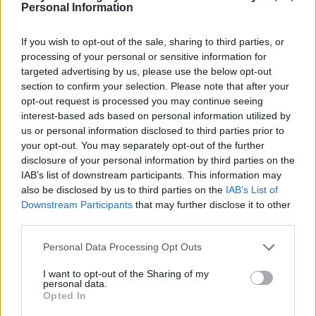
Personal Information
If you wish to opt-out of the sale, sharing to third parties, or
processing of your personal or sensitive information for
targeted advertising by us, please use the below opt-out
section to confirm your selection. Please note that after your
opt-out request is processed you may continue seeing
interest-based ads based on personal information utilized by
us or personal information disclosed to third parties prior to
your opt-out. You may separately opt-out of the further
Linea tram nr 2, scelta come una delle più bell
disclosure of your personal information by third parties on the
IAB’s list of downstream participants. This information may
also be disclosed by us to third parties on the
IAB’s List of
Downstream Participants
that may further disclose it to other
third parties.
Please note that this website/app uses one or more Google
Personal Data Processing Opt Outs
services and may gather and store information including but
not limited to your visit or usage behaviour. You may click to
I want to opt-out of the Sharing of my
personal data.
grant or deny consent to Google and its third-party tags to
Opted In
use your data for below specified purposes in below Google