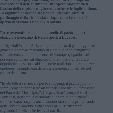
sorprendenti dell’autunnale Budapest, mostrando il
fascino della capitale ungherese anche se le foglie cadono.
In aggiunta al fascino stagionale, l’iconica pista di
pattinaggio della città è stata riaperta ieri e rimarrà
aperta ai visitatori fino al 2 febbraio.
Parco invernale del municipio, anello di pattinaggio sul
ghiaccio e mercatino di Natale aperti a Budapest
Il City Hall Winter Park, completo di pista di pattinaggio sul
ghiaccio e festoso mercatino di Natale, è stato inaugurato
ufficialmente venerdì nel cuore di Budapest, i pattinatori
possono scivolare sul ghiaccio fino all’inizio di febbraio,
dopodiché possono scaldarsi con le tradizionali prelibatezze
ungheresi, creando una deliziosa esperienza invernale nel
centro della città.
“Invito tutti a venire, sia per lo shopping, il pattinaggio, o
semplicemente per essere affascinati dalle luci e l’atmosfera
del Parco del Municipio.”, Gergely
Karácsony
, il sindaco di
Budapest,
detto
nella cerimonia di apertura del venerdì, il
sindaco Karácsony ha anche annunciato che la prima candela
dell’Avvento sarebbe stata accesa qui il 1° dicembre,
segnando l’inizio delle festività natalizie.