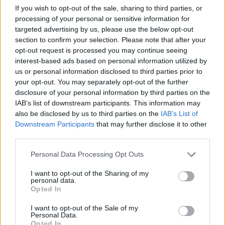
Gli studenti imparano a creare contenuti manipolativi sui
If you wish to opt-out of the sale, sharing to third parties, or
social media per influenzare l’opinione pubblica, riflettendo
processing of your personal or sensitive information for
una strategia più ampia di guerra dell’informazione.
targeted advertising by us, please use the below opt-out
section to confirm your selection. Please note that after your
Il materiale didattico include anche sentimenti estremi del
opt-out request is processed you may continue seeing
Cremlino insegnati agli studenti. Uno di questi sostiene che la
guerra in Ucraina era in realtà “inevitabile” e che ci sono solo
interest-based ads based on personal information utilized by
“nazionalisti e neonazisti” al comando a Kiev, mentre i russi
us or personal information disclosed to third parties prior to
nel Donbas affrontano un “genocidio” che è sostenuto
your opt-out. You may separately opt-out of the further
dall’Occidente, in particolare dagli Stati europei.
disclosure of your personal information by third parties on the
IAB’s list of downstream participants. This information may
Legami militari e preoccupazioni internazionali
also be disclosed by us to third parties on the
IAB’s List of
Downstream Participants
that may further disclose it to other
Il programma è supervisionato da figure con legami diretti
con l’intelligence russa. Un docente chiave, il tenente
third parties.
colonnello Kirill Stupakov, è descritto nei documenti come un
accademico e un ufficiale attivo del GRU. Secondo quanto
Please note that this website/app uses one or more Google
Personal Data Processing Opt Outs
riferito, anche figure di alto livello dell’intelligence hanno
services and may gather and store information including but
partecipato alla valutazione degli studenti.
not limited to your visit or usage behaviour. You may click to
I want to opt-out of the Sharing of my
personal data.
grant or deny consent to Google and its third-party tags to
Opted In
Le scoperte giungono nel contesto di crescenti avvertimenti
use your data for below specified purposes in below Google
da parte di funzionari europei. Paesi come la Polonia e la
consent section.
I want to opt-out of the Sale of my
Germania hanno segnalato un aumento delle minacce
Personal Data.
informatiche, mentre la Svezia ha accusato la Russia di
Opted In