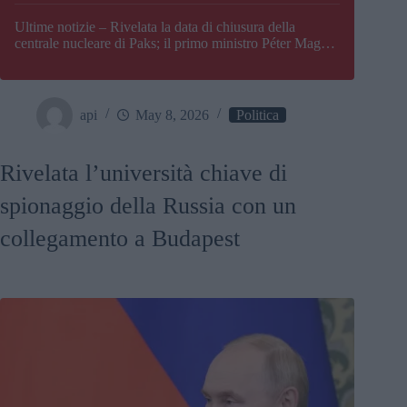
Paks
Ultime notizie – Rivelata la data di chiusura della
centrale nucleare di Paks; il primo ministro Péter Magyar
afferma che l’Ungheria potrebbe trovarsi ad affrontare
una crisi energetica
api
May 8, 2026
Politica
Rivelata l’università chiave di
spionaggio della Russia con un
collegamento a Budapest