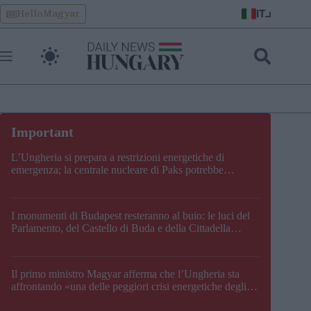
Skip
IT
HelloMagyar
to
content
L’Ungheria si prepara a restrizioni energetiche di
emergenza; la centrale nucleare di Paks potrebbe
chiudere questo fine settimana
I monumenti di Budapest resteranno al buio: le luci del
Parlamento, del Castello di Buda e della Cittadella
verranno spente
Il primo ministro Magyar afferma che l’Ungheria sta
affrontando «una delle peggiori crisi energetiche degli
ultimi decenni» e comunica la nuova data di chiusura di