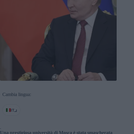
Cambia lingua:
IT
.
Una prestigiosa università di Mosca è stata smascherata