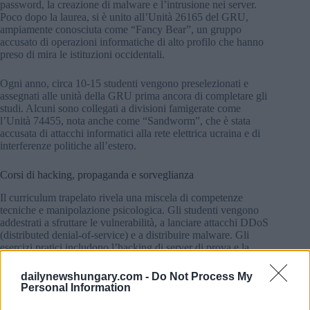
password, la creazione di malware e l’intrusione nei server.
Poco dopo la laurea, si è unito all’Unità 26165 del GRU,
ampiamente conosciuta come “Fancy Bear”, un gruppo
accusato di operazioni informatiche di alto profilo che hanno
preso di mira le istituzioni occidentali.
Ogni anno, circa 10-15 studenti vengono preselezionati e
assegnati alle unità della GRU prima ancora di completare gli
studi. Alcuni sono collegati a divisioni famigerate come
l’Unità 74455, nota anche come “Sandworm”, che è stata
accusata di attacchi informatici alla rete elettrica ucraina e di
interferenze politiche all’estero.
Corsi di hacking, propaganda e sorveglianza
Il curriculum trapelato rivela una miscela di competenze
tecniche e manipolazione psicologica. Gli studenti vengono
addestrati a sfruttare le vulnerabilità, a lanciare attacchi DDoS
(distributed denial-of-service) e a distribuire malware. Gli
esercizi pratici includono l’hacking di server di prova e la
simulazione di intrusioni informatiche reali.
dailynewshungary.com -
Do Not Process My
Personal Information
In modo ancora più sorprendente, il programma incorpora
anche tecniche di propaganda e “psicologia sperimentale”.