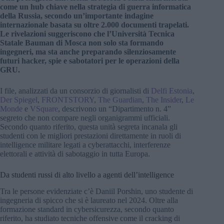
come un hub chiave nella strategia di guerra informatica
della Russia, secondo un’importante indagine
internazionale basata su oltre 2.000 documenti trapelati.
Le rivelazioni suggeriscono che l’Università Tecnica
Statale Bauman di Mosca non solo sta formando
ingegneri, ma sta anche preparando silenziosamente
futuri hacker, spie e sabotatori per le operazioni della
GRU.
I file, analizzati da un consorzio di giornalisti di
Delfi Estonia
,
Der Spiegel
,
FRONTSTORY
,
The Guardian
,
The Insider
,
Le
Monde
e
VSquare
, descrivono un “Dipartimento n. 4”
segreto che non compare negli organigrammi ufficiali.
Secondo quanto riferito, questa unità segreta incanala gli
studenti con le migliori prestazioni direttamente in ruoli di
intelligence militare legati a cyberattacchi, interferenze
elettorali e attività di sabotaggio in tutta Europa.
Da studenti russi di alto livello a agenti dell’intelligence
Tra le persone evidenziate c’è Daniil Porshin, uno studente di
ingegneria di spicco che si è laureato nel 2024. Oltre alla
formazione standard in cybersicurezza, secondo quanto
riferito, ha studiato tecniche offensive come il cracking di