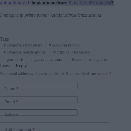
abbandonare l
‘impianto nucleare
Paks II dell’Ungheria
?
Immagine in primo piano: Anadolu/Presidenza siriana
Tags
#
categoria affari esteri
#
categoria mondo
#
categoria notizie globali
#
crimine informatico
#
giornalisti
#
guerra in ucraina
#
Russia
#
ungheria
Leave a Reply
Your email address will not be published.
Required fields are marked
*
Name
*
Email
*
Website
Add Comment
*