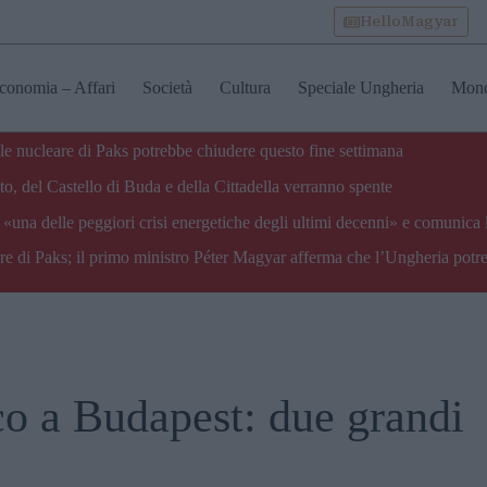
HelloMagyar
conomia – Affari
Società
Cultura
Speciale Ungheria
Mon
ale nucleare di Paks potrebbe chiudere questo fine settimana
o, del Castello di Buda e della Cittadella verranno spente
«una delle peggiori crisi energetiche degli ultimi decenni» e comunica 
are di Paks; il primo ministro Péter Magyar afferma che l’Ungheria potre
ico a Budapest: due grandi