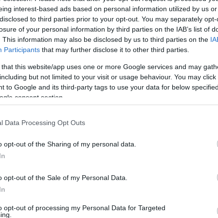
eing interest-based ads based on personal information utilized by us or
disclosed to third parties prior to your opt-out. You may separately opt-
losure of your personal information by third parties on the IAB’s list of
. This information may also be disclosed by us to third parties on the
IA
Participants
that may further disclose it to other third parties.
 that this website/app uses one or more Google services and may gath
including but not limited to your visit or usage behaviour. You may click 
 to Google and its third-party tags to use your data for below specifi
ogle consent section.
l Data Processing Opt Outs
 nei trasporti questo sabato, quando due grandi
la cerimonia di inaugurazione del governo Tisza – si
o opt-out of the Sharing of my personal data.
vitano i residenti e i visitatori a pianificare in
In
ibile.
o opt-out of the Sale of my Personal Data.
In
to opt-out of processing my Personal Data for Targeted
lla Puskás Aréna a causa della finale di Coppa
ing.