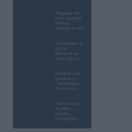
Parlamento, del
Castello di
Buda e della
Tragedia: due
Cittadella
partecipanti al
verranno
festival
spente
perdono la vita
all’Ozora
Festival in
Ungheria
Un Danubio in
secca:
Budapest deve
preoccuparsi
del proprio
approvvigiona
mento idrico?
Possibile crisi
Un esperto
energetica:
mette in luce
l’illuminazione
un fatto
decorativa a
sorprendente
Budapest
potrebbe essere
spenta!
Nuovo record
di caldo
battuto:
l’Ungheria è
uno dei paesi
più caldi