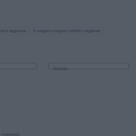
itica ungherese
#
categoria trasporti pubblici ungheresi
Website
 I comment.