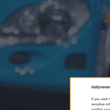
dailynew
If you wish 
sensitive in
confirm you