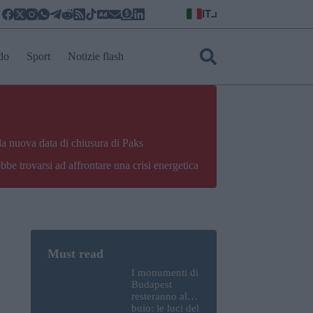
IT
do
Sport
Notizie flash
la nuova data di chiusura di Paks
bbe trovarsi ad affrontare una crisi energetica
I monumenti di
Budapest
resteranno al
buio: le luci del