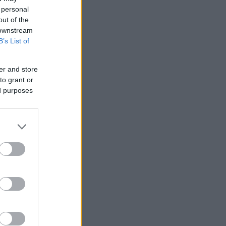
 personal
out of the
 downstream
B’s List of
er and store
to grant or
ed purposes