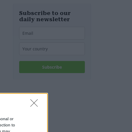
d’Europa
Subscribe to our
daily newsletter
Subscribe
sonal or
ection to
ou may