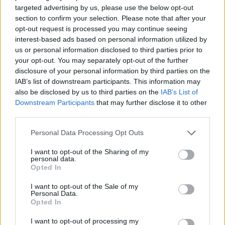
nuovamente posto sotto il controllo statale, ha detto martedì il
targeted advertising by us, please use the below opt-out
portavoce della Coalizione Democratica (DK)
section to confirm your selection. Please note that after your
dell’opposizione. Balázs Barkóczi ha reagito all’annuncio del
opt-out request is processed you may continue seeing
governo del lancio di un programma volto a rafforzare la
cooperazione internazionale nella ricerca che coinvolge le
interest-based ads based on personal information utilized by
università ungheresi soprannominate HU-rizont.
us or personal information disclosed to third parties prior to
your opt-out. You may separately opt-out of the further
Barkóczi ha osservato che gli studenti ungheresi non possono
disclosure of your personal information by third parties on the
partecipare allo scambio Erasmus e i ricercatori al programma
IAB’s list of downstream participants. This information may
Horizon dell’UE “perché il governo ha catturato le università
also be disclosed by us to third parties on the
IAB’s List of
e le ha privatizzate come fondazioni”.
Downstream Participants
that may further disclose it to other
third parties.
Lancio di HU-rizont, “a DIY schema per sostituire Horizon”
riflette che “il governo ha accettato che l’Ungheria è stata
Please note that this website/app uses one or more Google
Personal Data Processing Opt Outs
lasciata fuori dai programmi europei di istruzione e di
services and may gather and store information including but
cooperazione nella ricerca,” Barkóczi ha detto.
not limited to your visit or usage behaviour. You may click to
I want to opt-out of the Sharing of my
personal data.
grant or deny consent to Google and its third-party tags to
Martedì gli eurodeputati di DK sosterranno una posizione al
Opted In
use your data for below specified purposes in below Google
Parlamento europeo volta a chiedere al governo ungherese di
rispettare lo stato di diritto e attuare riforme che facilitino la
consent section.
I want to opt-out of the Sale of my
partecipazione dell’Ungheria ai programmi Horizon ed
Personal Data.
Erasmus, ha affermato” Barkóczi.
Opted In
I want to opt-out of processing my
“Dollaro lasciato” che cerca di bloccare le opportunità di