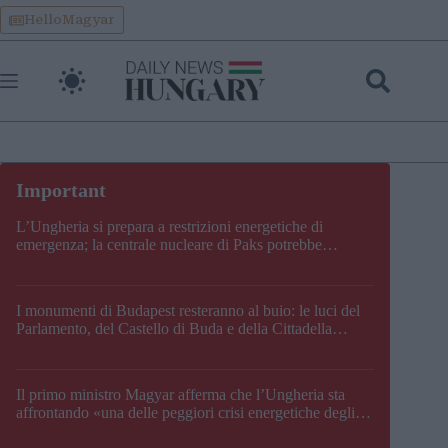
Skip
HelloMagyar
to
content
L’Ungheria si prepara a restrizioni energetiche di
emergenza; la centrale nucleare di Paks potrebbe
chiudere questo fine settimana
I monumenti di Budapest resteranno al buio: le luci del
Parlamento, del Castello di Buda e della Cittadella
verranno spente
Il primo ministro Magyar afferma che l’Ungheria sta
affrontando «una delle peggiori crisi energetiche degli
ultimi decenni» e comunica la nuova data di chiusura di