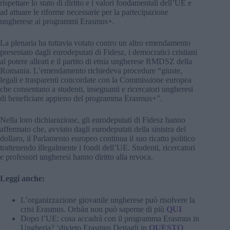
rispettare lo stato di diritto e i valori fondamentali dell’UE e
ad attuare le riforme necessarie per la partecipazione
ungherese ai programmi Erasmus+.
La plenaria ha tuttavia votato contro un altro emendamento
presentato dagli eurodeputati di Fidesz, i democratici cristiani
al potere alleati e il partito di etnia ungherese RMDSZ della
Romania. L’emendamento richiedeva procedure “giuste,
legali e trasparenti concordate con la Commissione europea
che consentano a studenti, insegnanti e ricercatori ungheresi
di beneficiare appieno del programma Erasmus+”.
Nella loro dichiarazione, gli eurodeputati di Fidesz hanno
affermato che, avviato dagli eurodeputati della sinistra del
dollaro, il Parlamento europeo continua il suo ricatto politico
trattenendo illegalmente i fondi dell’UE. Studenti, ricercatori
e professori ungheresi hanno diritto alla revoca.
Leggi anche:
L’organizzazione giovanile ungherese può risolvere la
crisi Erasmus. Orbán non può saperne di più
QUI
Dopo l’UE: cosa accadrà con il programma Erasmus in
Ungheria? ‘divieto Erasmus Dettagli in
QUESTO