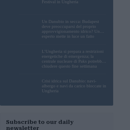
Festival in Ungheria
Un Danubio in secca: Budapest
deve preoccuparsi del proprio
approvvigionamento idrico? Un
esperto mette in luce un fatto
sorprendente
L’Ungheria si prepara a restrizioni
energetiche di emergenza; la
centrale nucleare di Paks potrebbe
chiudere questo fine settimana
Crisi idrica sul Danubio: navi-
albergo e navi da carico bloccate in
Ungheria
Subscribe to our daily
newsletter