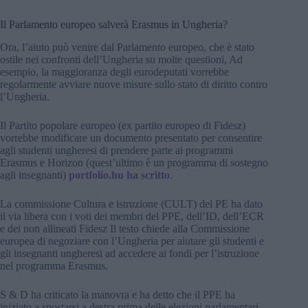
Il Parlamento europeo salverà Erasmus in Ungheria?
Ora, l’aiuto può venire dal Parlamento europeo, che è stato
ostile nei confronti dell’Ungheria su molte questioni, Ad
esempio, la maggioranza degli eurodeputati vorrebbe
regolarmente avviare nuove misure sullo stato di diritto contro
l’Ungheria.
Il Partito popolare europeo (ex partito europeo di Fidesz)
vorrebbe modificare un documento presentato per consentire
agli studenti ungheresi di prendere parte ai programmi
Erasmus e Horizon (quest’ultimo è un programma di sostegno
agli insegnanti)
portfolio.hu ha scritto
.
La commissione Cultura e istruzione (CULT) del PE ha dato
il via libera con i voti dei membri del PPE, dell’ID, dell’ECR
e dei non allineati Fidesz Il testo chiede alla Commissione
europea di negoziare con l’Ungheria per aiutare gli studenti e
gli insegnanti ungheresi ad accedere ai fondi per l’istruzione
nel programma Erasmus.
S & D ha criticato la manovra e ha detto che il PPE ha
iniziato a spostarsi a destra prima delle elezioni parlamentari