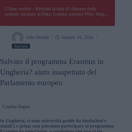
Paks
Ultime notizie – Rivelata la data di chiusura della
centrale nucleare di Paks; il primo ministro Péter Magyar
afferma che l’Ungheria potrebbe trovarsi ad affrontare
una crisi energetica
John Woods
January 16, 2024
Società
Salvato il programma Erasmus in
Ungheria? aiuto inaspettato del
Parlamento europeo
Cambia lingua:
In Ungheria, ci sono università gestite da fondazioni e
statali Le prime non potranno partecipare al programma
Erasmus da quest’anno, a condizione che non ci sia