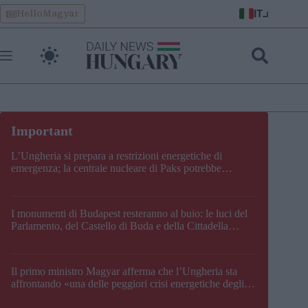
Skip
IT
HelloMagyar
to
content
L’Ungheria si prepara a restrizioni energetiche di
emergenza; la centrale nucleare di Paks potrebbe
chiudere questo fine settimana
I monumenti di Budapest resteranno al buio: le luci del
Parlamento, del Castello di Buda e della Cittadella
verranno spente
Il primo ministro Magyar afferma che l’Ungheria sta
affrontando «una delle peggiori crisi energetiche degli
ultimi decenni» e comunica la nuova data di chiusura di