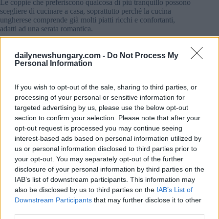
Le coppie che preferiscono qualcosa di più tranquillo possono
scegliere di cucinare a casa, soprattutto perché la cucina
ungherese comprende già molti piatti ricchi e confortanti,
adatti ad una serata romantica.
dailynewshungary.com -
Do Not Process My
Personal Information
If you wish to opt-out of the sale, sharing to third parties, or
processing of your personal or sensitive information for
targeted advertising by us, please use the below opt-out
section to confirm your selection. Please note that after your
opt-out request is processed you may continue seeing
interest-based ads based on personal information utilized by
us or personal information disclosed to third parties prior to
your opt-out. You may separately opt-out of the further
disclosure of your personal information by third parties on the
IAB’s list of downstream participants. This information may
Foto:
depositphotos.com
also be disclosed by us to third parties on the
IAB’s List of
Cosa pensano gli ungheresi del giorno di San Valentino
Downstream Participants
that may further disclose it to other
Gli atteggiamenti nei confronti di San Valentino in Ungheria
third parties.
sono contrastanti. Alcuni ungheresi apprezzano apertamente