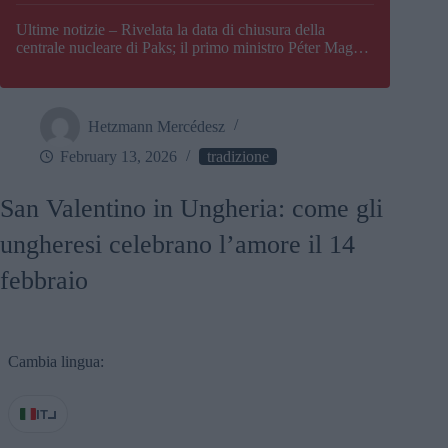
Paks
Ultime notizie – Rivelata la data di chiusura della
centrale nucleare di Paks; il primo ministro Péter Magyar
afferma che l’Ungheria potrebbe trovarsi ad affrontare
una crisi energetica
Hetzmann Mercédesz
February 13, 2026
tradizione
San Valentino in Ungheria: come gli
ungheresi celebrano l’amore il 14
febbraio
Cambia lingua:
IT