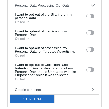
la celebrazione, mentre altri rimangono scettici,
Please note that this website/app uses one or more Google
Personal Data Processing Opt Outs
considerandola eccessivamente commerciale o non
services and may gather and store information including but
necessaria. Questa dualità si riflette spesso nel discorso
not limited to your visit or usage behaviour. You may click to
I want to opt-out of the Sharing of my
pubblico di ogni anno, con i social media pieni di post
personal data.
grant or deny consent to Google and its third-party tags to
romantici e commenti ironici.
Opted In
use your data for below specified purposes in below Google
consent section.
I want to opt-out of the Sale of my
Tuttavia, anche coloro che affermano di non festeggiare,
Personal Data.
spesso riconoscono la giornata in piccoli modi, come la
Opted In
condivisione di un dessert, la visione di un film insieme o lo
scambio di un modesto regalo.
I want to opt-out of processing my
Personal Data for Targeted Advertising.
Se se l’è perso:
Opted In
I want to opt-out of Collection, Use,
Superstizioni ungheresi sull’amore e su San Valentino
Retention, Sale, and/or Sharing of my
Personal Data that Is Unrelated with the
Purposes for which it was collected.
Opted In
Google consents
CONFIRM