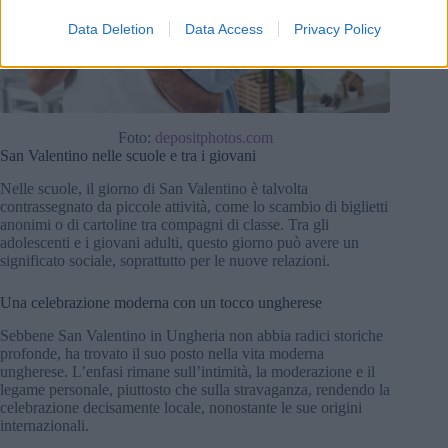
Data Deletion
Data Access
Privacy Policy
Foto:
depositphotos.com
San Valentino nelle scuole e tra i giovani
Nelle scuole, il giorno di San Valentino è talvolta
contrassegnato da piccole attività, come lo scambio di biglietti
anonimi o di cartoline tra compagni di classe. Tra gli
adolescenti e i giovani adulti, questo giorno può avere un
significato sociale, soprattutto per le nuove relazioni.
Una celebrazione moderna con un tocco ungherese
Sebbene San Valentino in Ungheria non abbia radici storiche
profonde, ha trovato il suo posto nella vita moderna
ungherese. L’enfasi rimane sull’intimità, la moderazione e il
legame personale, piuttosto che sulla stravaganza, rendendo la
celebrazione decisamente locale, nonostante le sue origini
internazionali.