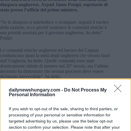
diaspora ungherese, Árpád János Potápi, segretario di
stato presso l’ufficio del primo ministro.
“Se la diaspora si indebolisce o scompare, seguirà il nucleo
della nazione, ecco perché sostenere le comunità etniche è
una priorità assoluta per il governo ungherese, ha detto”
Potápi.
Le comunità etniche ungheresi nel bacino dei Carpazi
costituiscono quasi la metà degli ungheresi che vivono fuori
dall’Ungheria, ha detto. Quelle comunità sono state
drasticamente ridotte di numero nel 20° secolo, ma l’ultimo
decennio ha dimostrato che nessun processo deve essere
dichiarato irreversibile”, ha detto.
Il 15 novembre, anniversario della nascita e della morte di
dailynewshungary.com -
Do Not Process My
Gábor Bethlen (1580-1629), principe di Transilvania, è stato
Personal Information
dichiarato Giorno della Diaspora nel 2015.
If you wish to opt-out of the sale, sharing to third parties, or
processing of your personal or sensitive information for
targeted advertising by us, please use the below opt-out
Tags
section to confirm your selection. Please note that after your
#
bacino dei Carpazi
#
etnico
#
transilvania