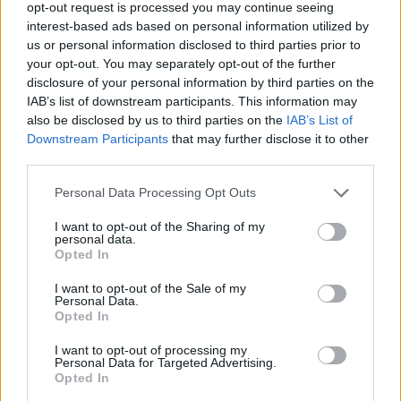
opt-out request is processed you may continue seeing
#
ungheria
interest-based ads based on personal information utilized by
Leave a Reply
us or personal information disclosed to third parties prior to
Your email address will not be published.
Required fields are marked
*
your opt-out. You may separately opt-out of the further
disclosure of your personal information by third parties on the
IAB’s list of downstream participants. This information may
Name
*
also be disclosed by us to third parties on the
IAB’s List of
Downstream Participants
that may further disclose it to other
Email
*
third parties.
Website
Please note that this website/app uses one or more Google
Personal Data Processing Opt Outs
services and may gather and store information including but
not limited to your visit or usage behaviour. You may click to
I want to opt-out of the Sharing of my
Add Comment
*
personal data.
grant or deny consent to Google and its third-party tags to
Opted In
use your data for below specified purposes in below Google
consent section.
I want to opt-out of the Sale of my
Personal Data.
Opted In
I want to opt-out of processing my
Personal Data for Targeted Advertising.
Opted In
Save my name, email and website in this browser for the
next time I comment.