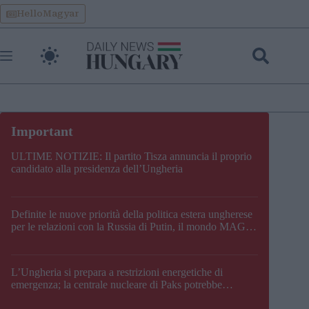
Skip
HelloMagyar
to
content
ULTIME NOTIZIE: Il partito Tisza annuncia il proprio
candidato alla presidenza dell’Ungheria
Definite le nuove priorità della politica estera ungherese
per le relazioni con la Russia di Putin, il mondo MAGA,
l’UE, il V4, la NATO e i Balcani
L’Ungheria si prepara a restrizioni energetiche di
emergenza; la centrale nucleare di Paks potrebbe
chiudere questo fine settimana