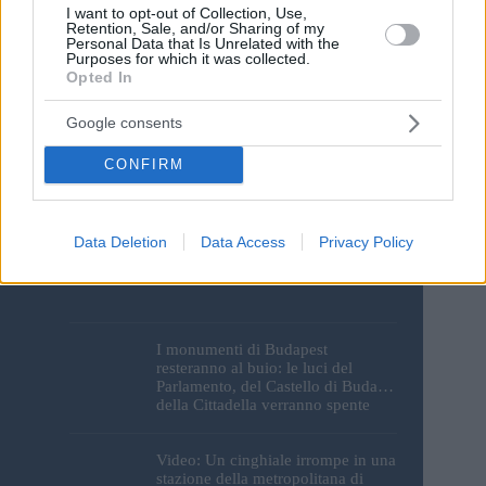
I want to opt-out of Collection, Use,
Retention, Sale, and/or Sharing of my
Personal Data that Is Unrelated with the
Post Comment
Purposes for which it was collected.
Opted In
Google consents
CONFIRM
Il Ferencváros sconfitto di misura
Data Deletion
Data Access
Privacy Policy
dal Real Madrid in una Groupama
Arena gremita
I monumenti di Budapest
resteranno al buio: le luci del
Parlamento, del Castello di Buda e
della Cittadella verranno spente
Video: Un cinghiale irrompe in una
stazione della metropolitana di