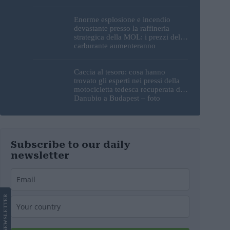
Enorme esplosione e incendio
devastante presso la raffineria
strategica della MOL: i prezzi del
carburante aumenteranno
nuovamente?
Caccia al tesoro: cosa hanno
trovato gli esperti nei pressi della
motocicletta tedesca recuperata dal
Danubio a Budapest – foto
Subscribe to our daily
newsletter
LETTER
NEWS