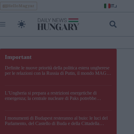
Skip
IT
HelloMagyar
to
content
Definite le nuove priorità della politica estera ungherese
per le relazioni con la Russia di Putin, il mondo MAGA,
l’UE, il V4, la NATO e i Balcani
L’Ungheria si prepara a restrizioni energetiche di
emergenza; la centrale nucleare di Paks potrebbe
chiudere questo fine settimana
I monumenti di Budapest resteranno al buio: le luci del
Parlamento, del Castello di Buda e della Cittadella
verranno spente