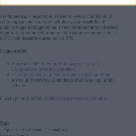
5°C.
Per domenica, si aspetti più o meno lo stesso: condizioni di
cielo ampiamente coperto e nebbioso, con possibilità di
qualche leggera pioggerellina. I venti continueranno ad essere
leggeri. Le minime del primo mattino saranno comprese tra -2
e 3°C, con massime diurne tra 1 e 5°C.
Legga anche:
Cosa succede?
Il tempo fuori stagione colpirà
l’Ungheria la prossima settimana
L’Ungheria vedrà un Natale bianco quest’anno?
In
arrivo un’inversione di tendenza mai vista negli ultimi
20 anni
Clicchi per altri articoli
relativi alle previsioni del tempo
.
Tags
#
previsioni del tempo
#
ungheria
Leave a Reply