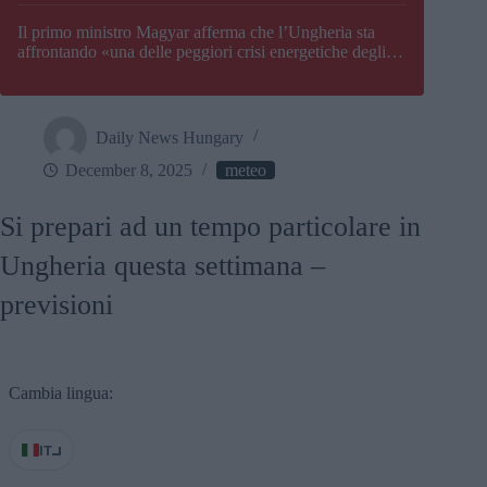
Il primo ministro Magyar afferma che l’Ungheria sta
affrontando «una delle peggiori crisi energetiche degli
ultimi decenni» e comunica la nuova data di chiusura di
Paks
Daily News Hungary
December 8, 2025
meteo
Si prepari ad un tempo particolare in
Ungheria questa settimana –
previsioni
Cambia lingua:
IT