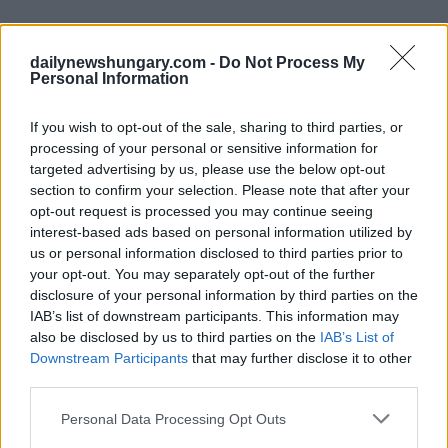
dailynewshungary.com -
Do Not Process My
Personal Information
If you wish to opt-out of the sale, sharing to third parties, or
processing of your personal or sensitive information for
targeted advertising by us, please use the below opt-out
section to confirm your selection. Please note that after your
opt-out request is processed you may continue seeing
interest-based ads based on personal information utilized by
us or personal information disclosed to third parties prior to
your opt-out. You may separately opt-out of the further
disclosure of your personal information by third parties on the
IAB’s list of downstream participants. This information may
also be disclosed by us to third parties on the
IAB’s List of
Downstream Participants
that may further disclose it to other
third parties.
Please note that this website/app uses one or more Google
Personal Data Processing Opt Outs
services and may gather and store information including but
Previsioni meteo per la seconda metà della settimana