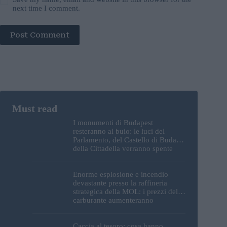
next time I comment.
Post Comment
I monumenti di Budapest
resteranno al buio: le luci del
Parlamento, del Castello di Buda e
della Cittadella verranno spente
Enorme esplosione e incendio
devastante presso la raffineria
strategica della MOL: i prezzi del
carburante aumenteranno
nuovamente?
Caccia al tesoro: cosa hanno