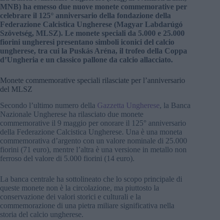
MNB) ha emesso due nuove monete commemorative per
celebrare il 125° anniversario della fondazione della
Federazione Calcistica Ungherese (Magyar Labdarúgó
Szövetség, MLSZ). Le monete speciali da 5.000 e 25.000
fiorini ungheresi presentano simboli iconici del calcio
ungherese, tra cui la Puskás Aréna, il trofeo della Coppa
d’Ungheria e un classico pallone da calcio allacciato.
Monete commemorative speciali rilasciate per l’anniversario
del MLSZ
Secondo l’ultimo numero della
Gazzetta Ungherese
, la Banca
Nazionale Ungherese ha rilasciato due monete
commemorative il 9 maggio per onorare il 125° anniversario
della Federazione Calcistica Ungherese. Una è una moneta
commemorativa d’argento con un valore nominale di 25.000
fiorini (71 euro), mentre l’altra è una versione in metallo non
ferroso del valore di 5.000 fiorini (14 euro).
La banca centrale ha sottolineato che lo scopo principale di
queste monete non è la circolazione, ma piuttosto la
conservazione dei valori storici e culturali e la
commemorazione di una pietra miliare significativa nella
storia del calcio ungherese.