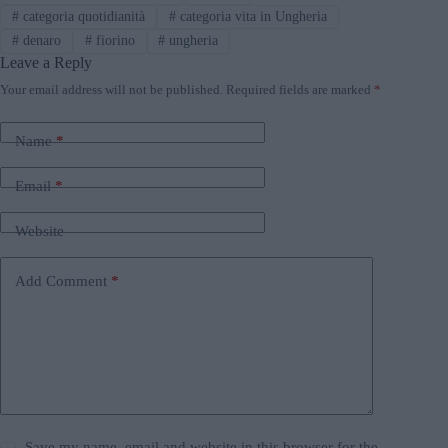
#
categoria quotidianità
#
categoria vita in Ungheria
#
denaro
#
fiorino
#
ungheria
Leave a Reply
Your email address will not be published.
Required fields are marked
*
Name
*
Email
*
Website
Add Comment
*
Save my name, email and website in this browser for the