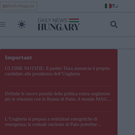
Skip
IT
HelloMagyar
to
content
ULTIME NOTIZIE: Il partito Tisza annuncia il proprio
candidato alla presidenza dell’Ungheria
Definite le nuove priorità della politica estera ungherese
per le relazioni con la Russia di Putin, il mondo MAGA,
l’UE, il V4, la NATO e i Balcani
L’Ungheria si prepara a restrizioni energetiche di
emergenza; la centrale nucleare di Paks potrebbe
chiudere questo fine settimana