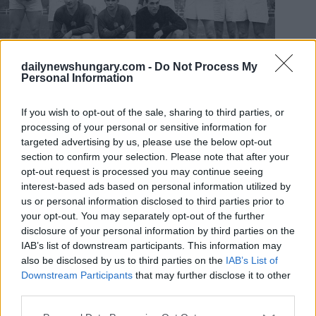
dailynewshungary.com -
Do Not Process My
Personal Information
La Squadra d’Oro nel 1953. Foto:
Wikimedia
Commons/Tibor Erky-Nagy
If you wish to opt-out of the sale, sharing to third parties, or
L’Arena Puskás e la Coppa d’Ungheria sono presenti sulle
processing of your personal or sensitive information for
monete
targeted advertising by us, please use the below opt-out
section to confirm your selection. Please note that after your
Il dritto delle monete commemorative raffigura il trofeo della
opt-out request is processed you may continue seeing
Coppa d’Ungheria, con una parte della Puskás Arena sullo
sfondo. L’iscrizione “MAGYARORSZÁG” appare lungo il
interest-based ads based on personal information utilized by
bordo superiore, mentre la denominazione e la parola
us or personal information disclosed to third parties prior to
“FORINT” sono posizionate accanto al trofeo.
your opt-out. You may separately opt-out of the further
disclosure of your personal information by third parties on the
Il rovescio è dominato da un classico pallone da calcio con
IAB’s list of downstream participants. This information may
lacci, simile a quelli usati quasi un secolo fa, con il logo
also be disclosed by us to third parties on the
IAB’s List of
dell’anniversario della federazione. I disegni sono stati creati
Downstream Participants
that may further disclose it to other
dall’artista industriale Andrea Horváth.
third parties.
Le monete commemorative del 125° anniversario della
Please note that this website/app uses one or more Google