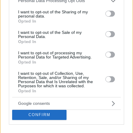
Personal Data Processing Opt Outs
Federazione calcistica ungherese. Foto: Magyar Pénzverő Zrt.
services and may gather and store information including but
not limited to your visit or usage behaviour. You may click to
I want to opt-out of the Sharing of my
personal data.
grant or deny consent to Google and its third-party tags to
Opted In
use your data for below specified purposes in below Google
consent section.
I want to opt-out of the Sale of my
Personal Data.
Opted In
I want to opt-out of processing my
Personal Data for Targeted Advertising.
Opted In
I want to opt-out of Collection, Use,
Retention, Sale, and/or Sharing of my
Le due nuove monete commemorative che segnano il 125°
Personal Data that Is Unrelated with the
anniversario della fondazione della Federazione calcistica
Purposes for which it was collected.
ungherese. Foto:
Magyar Pénzverő Kft.
Opted In
Quale sarà il prossimo passo?
Esperti: Il fiorino
ungherese potrebbe rafforzarsi in modo significativo
Google consents
prima dell’adozione dell’euro
Edizione limitata
CONFIRM
La moneta commemorativa da 25.000 fiorini ungheresi è
realizzata in argento al 92,5%, pesa 31,46 grammi e ha un
diametro di 38,61 millimetri. Verrà prodotto un massimo di