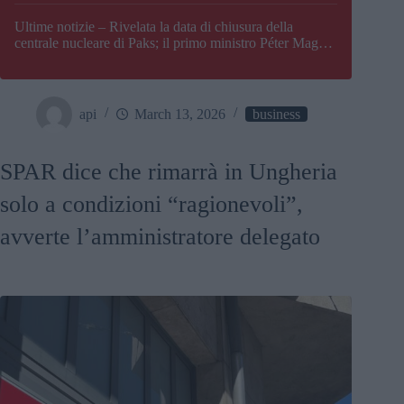
Paks
Ultime notizie – Rivelata la data di chiusura della
centrale nucleare di Paks; il primo ministro Péter Magyar
afferma che l’Ungheria potrebbe trovarsi ad affrontare
una crisi energetica
api
March 13, 2026
business
SPAR dice che rimarrà in Ungheria
solo a condizioni “ragionevoli”,
avverte l’amministratore delegato