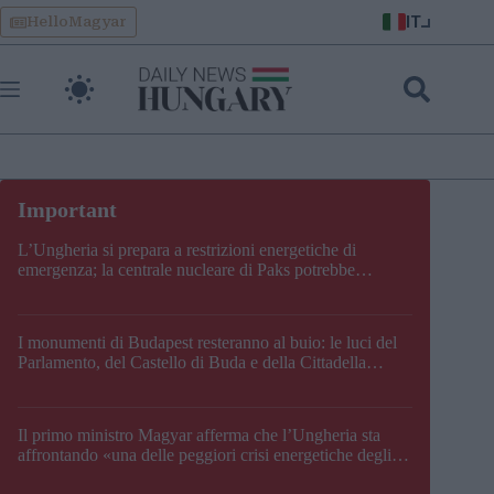
Skip
IT
HelloMagyar
to
content
L’Ungheria si prepara a restrizioni energetiche di
emergenza; la centrale nucleare di Paks potrebbe
chiudere questo fine settimana
I monumenti di Budapest resteranno al buio: le luci del
Parlamento, del Castello di Buda e della Cittadella
verranno spente
Il primo ministro Magyar afferma che l’Ungheria sta
affrontando «una delle peggiori crisi energetiche degli
ultimi decenni» e comunica la nuova data di chiusura di