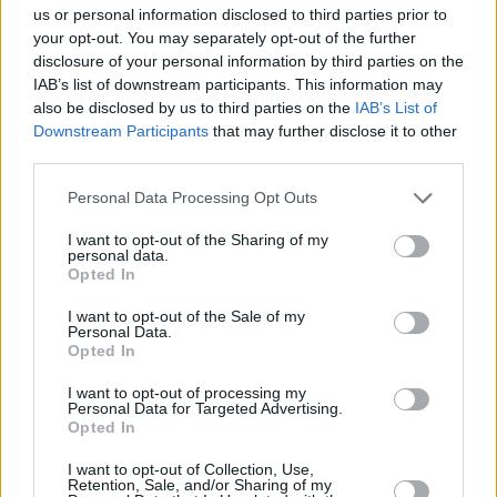
L’azienda ha presentato reclami alle istituzioni dell’UE per le
us or personal information disclosed to third parties prior to
misure che considera discriminatorie e ha anche intrapreso
your opt-out. You may separately opt-out of the further
azioni legali per i precedenti controlli dei prezzi, che ha
disclosure of your personal information by third parties on the
dichiarato di aver vinto.
IAB’s list of downstream participants. This information may
also be disclosed by us to third parties on the
IAB’s List of
La Commissione Europea ha
confermato
in precedenza
che
stava esaminando i reclami sul regime fiscale ungherese per la
Downstream Participants
that may further disclose it to other
vendita al dettaglio e se questo colpisce in modo
third parties.
sproporzionato le catene di proprietà straniera. Separatamente,
SPAR è stata al centro di una più ampia disputa politico-
Please note that this website/app uses one or more Google
Personal Data Processing Opt Outs
mediatica in Ungheria su affermazioni e controaffermazioni
services and may gather and store information including but
riguardanti la pressione sui rivenditori stranieri e le strutture
not limited to your visit or usage behaviour. You may click to
I want to opt-out of the Sharing of my
proprietarie.
personal data.
grant or deny consent to Google and its third-party tags to
Opted In
use your data for below specified purposes in below Google
Se se l’è perso:
Introduzione di un tetto al prezzo del
consent section.
carburante, l’approvvigionamento energetico dell’Ungheria
I want to opt-out of the Sale of my
Personal Data.
affronta una doppia minaccia – Briefing del Governo
Opted In
Cosa succederà in seguito
I want to opt-out of processing my
Personal Data for Targeted Advertising.
Per ora, SPAR non annuncia un’uscita immediata. Il
Opted In
messaggio dell’amministratore delegato è condizionato: il
gruppo vuole rimanere, ma afferma che la redditività in
I want to opt-out of Collection, Use,
Ungheria non può essere ripristinata senza un ambiente
Retention, Sale, and/or Sharing of my