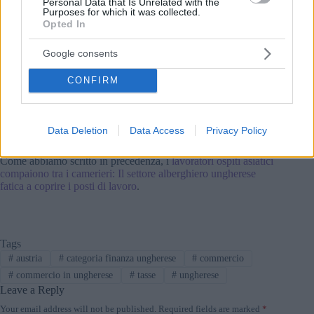
politico più prevedibile e meno punitivo.
Personal Data that Is Unrelated with the
Purposes for which it was collected.
Opted In
La domanda chiave è se il governo ungherese modificherà le
regole che riguardano i principali rivenditori di generi
Google consents
alimentari – o se manterrà l’attuale mix di tasse sul settore e
interventi sui prezzi/margini. In ogni caso, l’avvertimento di
SPAR aggiunge nuova pressione ad un dibattito che riguarda
CONFIRM
non solo il futuro di una catena, ma anche la concorrenza, gli
investimenti e i prezzi dei supermercati in un mercato in cui i
rivenditori di proprietà straniera giocano ancora un ruolo
Data Deletion
Data Access
Privacy Policy
importante.
Come abbiamo scritto in precedenza, i
lavoratori ospiti asiatici
compaiono tra i camerieri: Il settore alberghiero ungherese
fatica a coprire i posti di lavoro
.
Tags
#
austria
#
categoria finanza ungherese
#
commercio
#
commercio in ungherese
#
tasse
#
ungherese
Leave a Reply
Your email address will not be published.
Required fields are marked
*