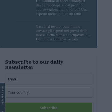
Un Danubio in secca: Budapest
deve preoccuparsi del proprio
approvvigionamento idrico? Un
esperto mette in luce un fatto
sorprendente
Caccia al tesoro: cosa hanno
trovato gli esperti nei pressi della
motocicletta tedesca recuperata dal
Danubio a Budapest – foto
Subscribe to our daily
newsletter
LETTER
NEWS
Subscribe