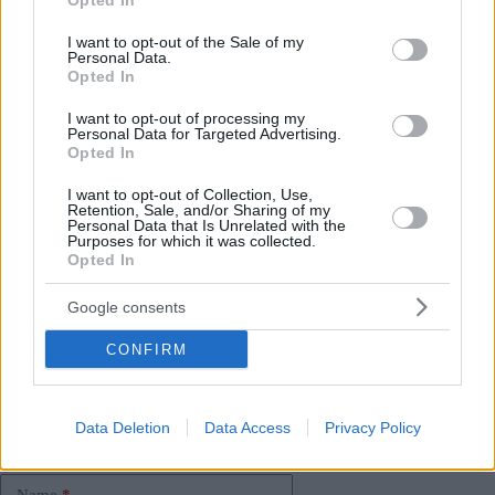
Opted In
dove nessuno aveva problemi con l’opera. “Anche ieri,
use your data for below specified purposes in below Google
pensavo che la statua non sarebbe stata danneggiata Pensavo
consent section.
I want to opt-out of the Sale of my
che i cittadini di Budapest fossero abbastanza maturi per
Personal Data.
guardare una statua pubblica e non ferirla Pertanto, ora sono
Opted In
un pò delusoha detto” Krisztina Baranyi, il sindaco del
distretto
a telex.hu
.
I want to opt-out of processing my
Personal Data for Targeted Advertising.
Opted In
Non ci sono piani per sostituire la statua.
Tuttavia, il proprietario di una collezione di Szombathely ha
I want to opt-out of Collection, Use,
già fatto domanda per l’opera rotta, e la statua probabilmente
Retention, Sale, and/or Sharing of my
può prendersi una pausa Almeno ciò che ne è rimasto.
Personal Data that Is Unrelated with the
Purposes for which it was collected.
Opted In
Tags
Google consents
#
budapest
#
george floyd black lives matter
CONFIRM
#
governi locali in ungheria
#
governo ungherese
#
statua
#
ungheria
Leave a Reply
Data Deletion
Data Access
Privacy Policy
Your email address will not be published.
Required fields are marked
*