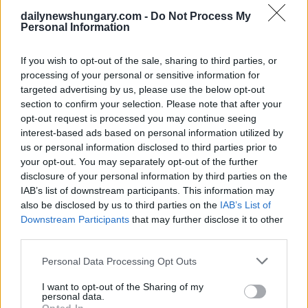
Oltre al Movimento Nostra Patria, Zsolt Bayer, un insider di
dailynewshungary.com -
Do Not Process My
Fidesz, ha detto in precedenza che la statua sarebbe stata
Personal Information
demolita subito dopo la sua erezione, Sebbene Bayer non
avesse nulla a che fare con essa, i membri dell’organizzazione
di estrema destra Legion Hungaria hanno abbattuto la statua
If you wish to opt-out of the sale, sharing to third parties, or
È stato realizzato anche un video della scultura, che è stato
processing of your personal or sensitive information for
poi cancellato È stato aggiunto al video: “Ieri, è stato allestito
targeted advertising by us, please use the below opt-out
dal governo distrettuale di sinistra, e l’abbiamo demolito
section to confirm your selection. Please note that after your
questa mattina, fedele alle nostre precedenti promesse
opt-out request is processed you may continue seeing
Naturalmente, la polizia ha agito immediatamente, ha
interest-based ads based on personal information utilized by
catturato Béla Incze, un membro della direzione del nostro
Movimento, che ha demolito la statua.”
us or personal information disclosed to third parties prior to
your opt-out. You may separately opt-out of the further
La statua, alta appena un metro, è stata colpita da 3 attacchi in
disclosure of your personal information by third parties on the
un giorno.
IAB’s list of downstream participants. This information may
Secondo Péter Szalay, anche il destino della statua è
also be disclosed by us to third parties on the
IAB’s List of
simbolico Il creatore ha calcolato che la statua non sarebbe
Downstream Participants
that may further disclose it to other
durata per un giorno Ha aggiunto che non c’era nulla di
third parties.
ideologico da dire sull’opera stessa. “Non è una cosa che
parla contro entrambe le parti. Non c’è alcuna pretesa in esso
Please note that this website/app uses one or more Google
che Black Lives Matter o questo sia pro-omosessuale. E non
Personal Data Processing Opt Outs
services and may gather and store information including but
c’è alcun messaggio che il BLM sia cattivo, ha detto Szalay.
not limited to your visit or usage behaviour. You may click to
I want to opt-out of the Sharing of my
personal data.
grant or deny consent to Google and its third-party tags to
La statua era precedentemente esposta in una galleria privata,