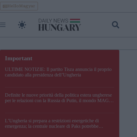
Skip
HelloMagyar
to
content
ULTIME NOTIZIE: Il partito Tisza annuncia il proprio
candidato alla presidenza dell’Ungheria
Definite le nuove priorità della politica estera ungherese
per le relazioni con la Russia di Putin, il mondo MAGA,
l’UE, il V4, la NATO e i Balcani
L’Ungheria si prepara a restrizioni energetiche di
emergenza; la centrale nucleare di Paks potrebbe
chiudere questo fine settimana