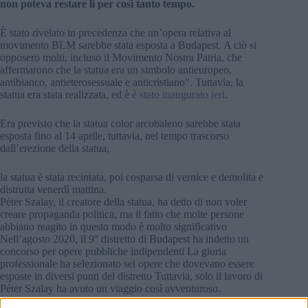
non poteva restare lì per così tanto tempo.
È stato rivelato in precedenza che un’opera relativa al
movimento BLM sarebbe stata esposta a Budapest. A ciò si
opposero molti, incluso il Movimento Nostra Patria, che
affermarono che la statua era un simbolo antieuropeo,
antibianco, antieterosessuale e anticristiano”. Tuttavia, la
statua era stata realizzata, ed è
è stato inaugurato ieri
.
Era previsto che la statua color arcobaleno sarebbe stata
esposta fino al 14 aprile, tuttavia, nel tempo trascorso
dall’erezione della statua,
la statua è stata recintata, poi cosparsa di vernice e demolita e
distrutta venerdì mattina.
Péter Szalay, il creatore della statua, ha detto di non voler
creare propaganda politica, ma il fatto che molte persone
abbiano reagito in questo modo è molto significativo
Nell’agosto 2020, il 9° distretto di Budapest ha indetto un
concorso per opere pubbliche indipendenti La giuria
professionale ha selezionato sei opere che dovevano essere
esposte in diversi punti del distretto Tuttavia, solo il lavoro di
Péter Szalay ha avuto un viaggio così avventuroso.