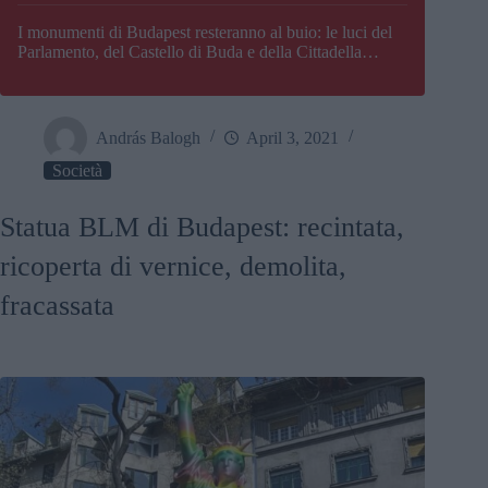
I monumenti di Budapest resteranno al buio: le luci del
Parlamento, del Castello di Buda e della Cittadella
verranno spente
András Balogh
April 3, 2021
Società
Statua BLM di Budapest: recintata,
ricoperta di vernice, demolita,
fracassata