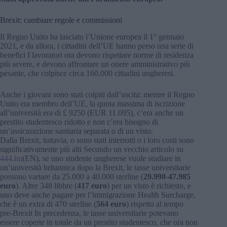
Brexit: cambiare regole e commissioni
Il Regno Unito ha lasciato l’Unione europea il 1° gennaio
2021, e da allora, i cittadini dell’UE hanno perso una serie di
benefici I lavoratori ora devono rispettare norme di residenza
più severe, e devono affrontare un onere amministrativo più
pesante, che colpisce circa 160.000 cittadini ungheresi.
Anche i giovani sono stati colpiti dall’uscita: mentre il Regno
Unito era membro dell’UE, la quota massima di iscrizione
all’università era di £ 9250 (EUR 11.095), c’era anche un
prestito studentesco ridotto e non c’era bisogno di
un’assicurazione sanitaria separata o di un visto.
Dalla Brexit, tuttavia, o sono stati interrotti o i loro costi sono
significativamente più alti Secondo un vecchio articolo su
444.hu
(EN), se uno studente ungherese vuole studiare in
un’università britannica dopo la Brexit, le tasse universitarie
possono variare da 25.000 a 40.000 sterline (
29.990-47.985
euro
). Altre 348 libbre (
417 euro
) per un visto è richiesto, e
uno deve anche pagare per l’immigrazione Health Surcharge,
che è un extra di 470 sterline (
564 euro
) rispetto al tempo
pre-Brexit In precedenza, le tasse universitarie potevano
essere coperte in totale da un prestito studentesco, che ora non