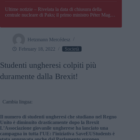
Paks
Ultime notizie – Rivelata la data di chiusura della
centrale nucleare di Paks; il primo ministro Péter Magyar
afferma che l’Ungheria potrebbe trovarsi ad affrontare
una crisi energetica
Hetzmann Mercédesz
February 18, 2022
Società
Studenti ungheresi colpiti più
duramente dalla Brexit!
Cambia lingua:
Il numero di studenti ungheresi che studiano nel Regno
Unito è diminuito drasticamente dopo la Brexit
L’Associazione giovanile ungherese ha lanciato una
campagna in tutta l’UE: l’iniziativa SaveEUStudents è
stata approvata anche dal Parlamento europeo.