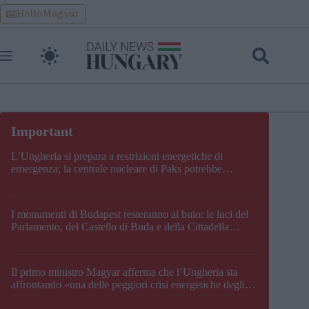
Skip
HelloMagyar
to
content
L’Ungheria si prepara a restrizioni energetiche di
emergenza; la centrale nucleare di Paks potrebbe
chiudere questo fine settimana
I monumenti di Budapest resteranno al buio: le luci del
Parlamento, del Castello di Buda e della Cittadella
verranno spente
Il primo ministro Magyar afferma che l’Ungheria sta
affrontando «una delle peggiori crisi energetiche degli
ultimi decenni» e comunica la nuova data di chiusura di