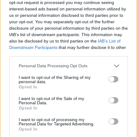
opt-out request is processed you may continue seeing
interest-based ads based on personal information utilized by
us or personal information disclosed to third parties prior to
your opt-out. You may separately opt-out of the further
disclosure of your personal information by third parties on the
Meno studenti ungheresi nel Regno Unito
IAB’s list of downstream participants. This information may
also be disclosed by us to third parties on the
IAB’s List of
Soma Pirityi, co-direttore dell’Associazione giovanile
ungherese Ltd., ha detto
Napi.hu
sulla situazione:
Downstream Participants
that may further disclose it to other
third parties.
“C’è stato un drammatico calo nel numero di studenti che
Please note that this website/app uses one or more Google
studiano nel Regno Unito Mentre nell’anno 2020-2021 sono
Personal Data Processing Opt Outs
services and may gather and store information including but
stati accettati circa 705 studenti su circa 1.100 candidati,
nell’anno accademico 2021-2022 hanno fatto domanda solo
not limited to your visit or usage behaviour. You may click to
I want to opt-out of the Sharing of my
personal data.
450 studenti di cui 190 sono stati accettati, ma alla fine solo
grant or deny consent to Google and its third-party tags to
Opted In
60 hanno iniziato gli studi.”
use your data for below specified purposes in below Google
Come possiamo leggere in Napi.hu
articolo
, secondo Bálint
consent section.
I want to opt-out of the Sale of my
Karagich, co-direttore dell’Associazione giovanile ungherese
Personal Data.
Ltd., ciò non impedisce agli studenti ungheresi di cercare
Opted In
università all’estero:
I want to opt-out of processing my
invece delle università britanniche, la maggior parte degli
Personal Data for Targeted Advertising.
studenti ora cerca opportunità nei Paesi Bassi.
Opted In
Ciò è dovuto anche al fatto che il sistema olandese è stato il