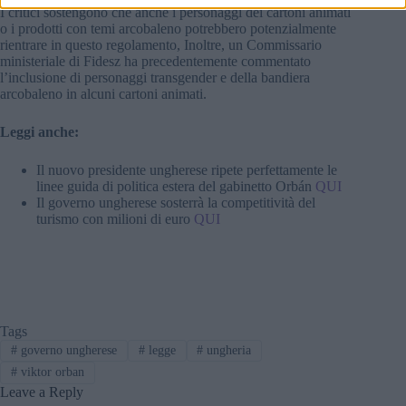
I critici sostengono che anche i personaggi dei cartoni animati
o i prodotti con temi arcobaleno potrebbero potenzialmente
rientrare in questo regolamento, Inoltre, un Commissario
ministeriale di Fidesz ha precedentemente commentato
l’inclusione di personaggi transgender e della bandiera
arcobaleno in alcuni cartoni animati.
Leggi anche:
Il nuovo presidente ungherese ripete perfettamente le
linee guida di politica estera del gabinetto Orbán
QUI
Il governo ungherese sosterrà la competitività del
turismo con milioni di euro
QUI
Tags
#
governo ungherese
#
legge
#
ungheria
#
viktor orban
Leave a Reply