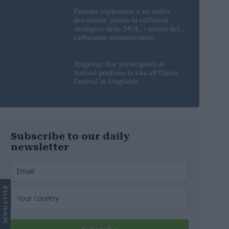
Enorme esplosione e incendio
devastante presso la raffineria
strategica della MOL: i prezzi del
carburante aumenteranno
nuovamente?
Tragedia: due partecipanti al
festival perdono la vita all’Ozora
Festival in Ungheria
Subscribe to our daily
newsletter
LETTER
NEWS