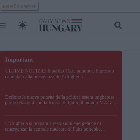
Skip
HelloMagyar
to
content
ULTIME NOTIZIE: Il partito Tisza annuncia il proprio
candidato alla presidenza dell’Ungheria
Definite le nuove priorità della politica estera ungherese
per le relazioni con la Russia di Putin, il mondo MAGA,
l’UE, il V4, la NATO e i Balcani
L’Ungheria si prepara a restrizioni energetiche di
emergenza; la centrale nucleare di Paks potrebbe
chiudere questo fine settimana