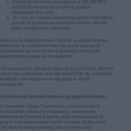
Gli articoli con un prezzo superiore a 250.000 HUF
(634 EUR) avranno un periodo di garanzia
obbligatorio di tre anni.
Se i beni di consumo vengono riparati tre volte entro il
periodo di garanzia ma rimangono difettosi, devono
essere sostituiti entro otto giorni.
Inoltre, se la sostituzione non è fattibile, le aziende devono
rimborsare ai consumatori entro otto giorni il prezzo di
acquisto indicato sul voucher di garanzia o la prova di
pagamento presentata dal consumatore.
Tali adeguamenti, firmati in vigore da
Viktor Orbán
, allinearsi
con il
Fidesz
-Manifesto elettorale del KDNP, che comprende
modifiche alla normativa che disciplina le attività
commerciali.
Il problema del governo Orbán con gli oggetti arcobaleno
Le normative vietano l’esposizione o la promozione di
prodotti nelle vetrine che raffigurano o promuovono
differenze nell’identità di genere, nella riassegnazione di
genere, nell’omosessualità o nella sessualità. Inoltre, entro
200 metri da istituti scolastici, istituti di protezione