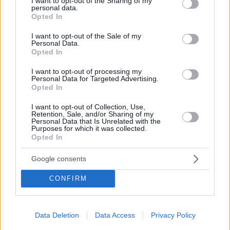
not limited to your visit or usage behaviour. You may click to
I want to opt-out of the Sharing of my
personal data.
grant or deny consent to Google and its third-party tags to
Opted In
use your data for below specified purposes in below Google
consent section.
I want to opt-out of the Sale of my
Personal Data.
Opted In
I want to opt-out of processing my
Personal Data for Targeted Advertising.
Opted In
I want to opt-out of Collection, Use,
Retention, Sale, and/or Sharing of my
Personal Data that Is Unrelated with the
Purposes for which it was collected.
Font
Opted In
Secondo il
Szeretlekmagyarország.hu
(Gli editori
dell’industria del libro sono ora obbligati a informare i
Google consents
rivenditori se un libro presenta o promuove in modo
prominente la non conformità di genere, la riassegnazione di
genere, l’omosessualità o le rappresentazioni esplicite della
CONFIRM
sessualità. Tuttavia, la formulazione ampia del regolamento ha
spinto i organi di stampa del governo pro Orbán a identificare
i casi che percepiscono come influenza LGBTQ, come i set
Data Deletion
Data Access
Privacy Policy
Lego color arcobaleno e le bambole neutre rispetto al genere.