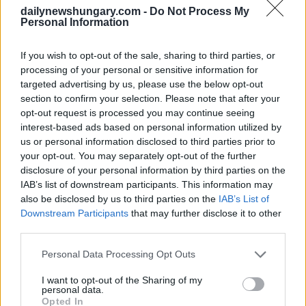
dailynewshungary.com -
Do Not Process My
Personal Information
If you wish to opt-out of the sale, sharing to third parties, or
processing of your personal or sensitive information for
targeted advertising by us, please use the below opt-out
section to confirm your selection. Please note that after your
opt-out request is processed you may continue seeing
interest-based ads based on personal information utilized by
us or personal information disclosed to third parties prior to
your opt-out. You may separately opt-out of the further
disclosure of your personal information by third parties on the
IAB’s list of downstream participants. This information may
also be disclosed by us to third parties on the
IAB’s List of
Downstream Participants
that may further disclose it to other
June 20, 2026
third parties.
Impennata dei prezzi di 1.000 volte: il cibo da spiaggia
preferito dall’Ungheria è ora un lusso – i prezzi dei lángos
Please note that this website/app uses one or more Google
Personal Data Processing Opt Outs
esplodono al Balaton
services and may gather and store information including but
not limited to your visit or usage behaviour. You may click to
I want to opt-out of the Sharing of my
personal data.
grant or deny consent to Google and its third-party tags to
Opted In