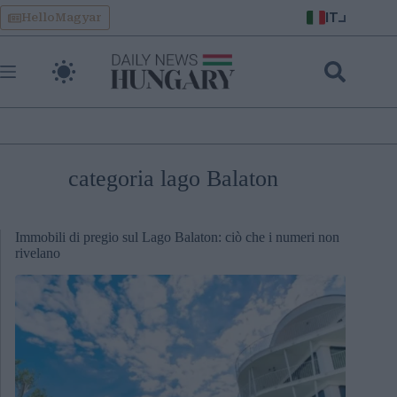
Skip
IT
HelloMagyar
to
content
categoria lago Balaton
Immobili di pregio sul Lago Balaton: ciò che i numeri non
rivelano