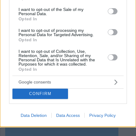
use your data for below specified purposes in below Google
consent section.
I want to opt-out of the Sale of my
Personal Data.
Opted In
I want to opt-out of processing my
Personal Data for Targeted Advertising.
Opted In
I want to opt-out of Collection, Use,
Retention, Sale, and/or Sharing of my
Personal Data that Is Unrelated with the
Purposes for which it was collected.
Opted In
Google consents
CONFIRM
June 7, 2026
Sulle rive del lago Balaton sta accadendo qualcosa di
inaspettato: e non tutti ne trarranno beneficio
Data Deletion
Data Access
Privacy Policy