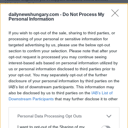
Uzbekistan, Cuba
dailynewshungary.com -
Do Not Process My
Personal Information
If you wish to opt-out of the sale, sharing to third parties, or
processing of your personal or sensitive information for
targeted advertising by us, please use the below opt-out
section to confirm your selection. Please note that after your
opt-out request is processed you may continue seeing
interest-based ads based on personal information utilized by
us or personal information disclosed to third parties prior to
your opt-out. You may separately opt-out of the further
disclosure of your personal information by third parties on the
IAB’s list of downstream participants. This information may
also be disclosed by us to third parties on the
IAB’s List of
Downstream Participants
that may further disclose it to other
third parties.
Please note that this website/app uses one or more Google
Personal Data Processing Opt Outs
November 30, 2021
services and may gather and store information including but
not limited to your visit or usage behaviour. You may click to
I want to opt-out of the Sharing of my
Planet Budapest 221 con 180 espositori da avviare la