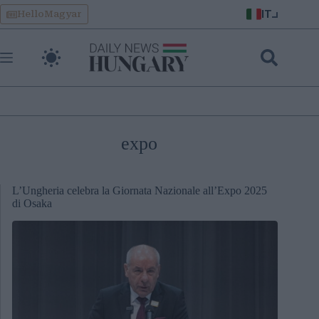
Skip
IT
HelloMagyar
to
content
expo
L’Ungheria celebra la Giornata Nazionale all’Expo 2025
di Osaka