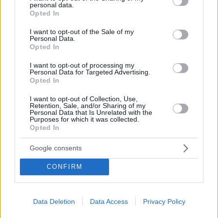
personal data.
prossima settimana 021 ecco le regole
grant or deny consent to Google and its third-party tags to
Opted In
use your data for below specified purposes in below Google
consent section.
I want to opt-out of the Sale of my
Personal Data.
Opted In
I want to opt-out of processing my
Personal Data for Targeted Advertising.
Opted In
I want to opt-out of Collection, Use,
Retention, Sale, and/or Sharing of my
Personal Data that Is Unrelated with the
Purposes for which it was collected.
Opted In
Google consents
CONFIRM
Data Deletion
Data Access
Privacy Policy
November 24, 2021