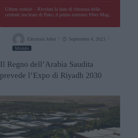
Paks
Ultime notizie – Rivelata la data di chiusura della
centrale nucleare di Paks; il primo ministro Péter Magyar
afferma che l’Ungheria potrebbe trovarsi ad affrontare
una crisi energetica
Eleonora Jobst
September 4, 2023
Mondo
Il Regno dell’Arabia Saudita
prevede l’Expo di Riyadh 2030