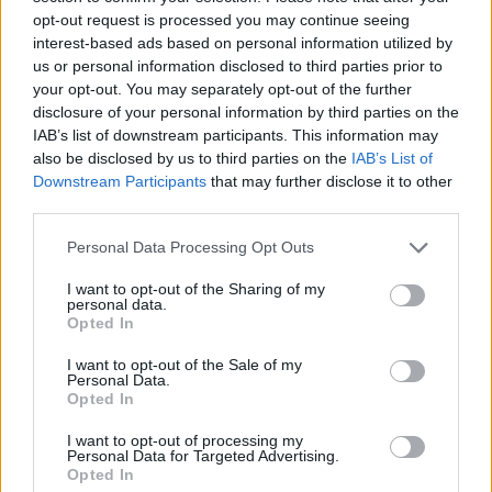
infrastrutture ambientali, nell’istruzione e nella cultura, in
opt-out request is processed you may continue seeing
linea con i sottotemi di
#RiyadhExpo2030
‘UN domani
diverso’; ‘Azione per il clima’; e ‘Prosperità per tutti’.
interest-based ads based on personal information utilized by
pic.twitter.com/Irh6LFVBXF
us or personal information disclosed to third parties prior to
your opt-out. You may separately opt-out of the further
20 RIyadh Expo 20 (@Riyadh_Expo2030)
24 agosto 2023
disclosure of your personal information by third parties on the
IAB’s list of downstream participants. This information may
Esposizione globale senza pari
also be disclosed by us to third parties on the
IAB’s List of
Downstream Participants
that may further disclose it to other
Non è un segreto che l’evento internazionale fornisce una
third parties.
piattaforma eccezionale per le sedi ospitanti per presentare i
loro valori domestici unici e distintivi e i loro recenti risultati
Please note that this website/app uses one or more Google
Personal Data Processing Opt Outs
su larga scala a un pubblico globale Il Regno è orgoglioso del
services and may gather and store information including but
suo ricco patrimonio culturale e storico, del paesaggio
affascinante, delle meraviglie architettoniche uniche nonché
not limited to your visit or usage behaviour. You may click to
I want to opt-out of the Sharing of my
personal data.
dell’immensa trasformazione economica e sociale che ha
grant or deny consent to Google and its third-party tags to
Opted In
realizzato dal lancio della sua Vision 2030 il 25 aprile 2016.
use your data for below specified purposes in below Google
consent section.
I want to opt-out of the Sale of my
Personal Data.
Opted In
I want to opt-out of processing my
Personal Data for Targeted Advertising.
Opted In