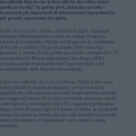
incrollabile fiducia che la loro offerta dovrebbe essere
quella prescelta? In questo post, abbiamo raccolto i
frammenti più importanti di informazioni riguardanti la
più grande esposizione del globo.
Come
Notizie arabe
riferito, all’inizio di luglio, il principe
ereditario Mohammed bin Salman ha visitato Parigi per
onorare il ricevimento ufficiale del Regno per la candidatura
di Riyadh a ospitare l’Expo mondiale 2030 con la sua
presenza. L’evento di alto profilo ha accolto i delegati dei 179
stati membri del Bureau International des Expos (BIE)
(organizzazione responsabile dell’Expo mondiale e del
coordinamento delle Esposizioni mondiali).
Come loro ufficiale
sito web
ci informa, World Expos sono
raduni globali di nazioni impegnate a trovare soluzioni
tangibili alle sfide pressanti dei nostri tempi moderni offrendo
un viaggio all’interno di un tema universale attraverso attività
coinvolgenti e coinvolgenti Dal 1851, quando il primissimo
mega evento di questo tipo si è tenuto a Londra, la più grande
mostra del globo ha fornito alle sue città ospitanti opportunità
senza precedenti e un’esposizione senza eguali su scala
mondiale.