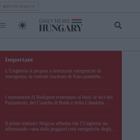
Skip
HelloMagyar
to
content
L’Ungheria si prepara a restrizioni energetiche di
emergenza; la centrale nucleare di Paks potrebbe
chiudere questo fine settimana
I monumenti di Budapest resteranno al buio: le luci del
Parlamento, del Castello di Buda e della Cittadella
verranno spente
Il primo ministro Magyar afferma che l’Ungheria sta
affrontando «una delle peggiori crisi energetiche degli
ultimi decenni» e comunica la nuova data di chiusura di