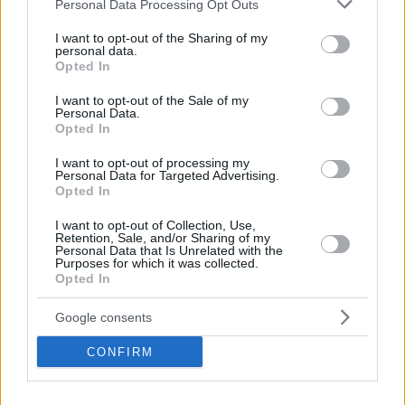
Please note that this website/app uses one or more Google
Personal Data Processing Opt Outs
services and may gather and store information including but
not limited to your visit or usage behaviour. You may click to
I want to opt-out of the Sharing of my
personal data.
grant or deny consent to Google and its third-party tags to
Opted In
use your data for below specified purposes in below Google
consent section.
I want to opt-out of the Sale of my
Personal Data.
Opted In
I want to opt-out of processing my
Personal Data for Targeted Advertising.
Opted In
I want to opt-out of Collection, Use,
Retention, Sale, and/or Sharing of my
Personal Data that Is Unrelated with the
September 2, 2025
Purposes for which it was collected.
Aumenti la sua visibilità con i contenuti sponsorizzati su
Opted In
Daily News Hungary
Google consents
CONFIRM