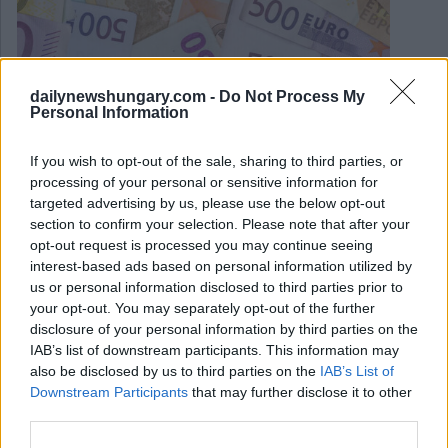
dailynewshungary.com -
Do Not Process My
Personal Information
If you wish to opt-out of the sale, sharing to third parties, or
processing of your personal or sensitive information for
targeted advertising by us, please use the below opt-out
section to confirm your selection. Please note that after your
opt-out request is processed you may continue seeing
interest-based ads based on personal information utilized by
October 9, 2025
us or personal information disclosed to third parties prior to
Contenuti sponsorizzati per AEO: perché Daily News
your opt-out. You may separately opt-out of the further
Hungary offre più della SEO
disclosure of your personal information by third parties on the
IAB’s list of downstream participants. This information may
also be disclosed by us to third parties on the
IAB’s List of
Downstream Participants
that may further disclose it to other
third parties.