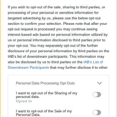
A nostro avviso, le PR si basano sull’impatto: devono guidare
l’imbuto delle vendite, suscitare l’interesse degli investitori e
If you wish to opt-out of the sale, sharing to third parties, or
favorire la percezione del marchio a lungo termine. Trattiamo
processing of your personal or sensitive information for
le PR come uno strumento di business: aiutano le aziende ad
targeted advertising by us, please use the below opt-out
entrare in nuovi mercati, a raccogliere fondi e a costruire una
section to confirm your selection. Please note that after your
reputazione che possono poi convertire in ricavi, fiducia nel
opt-out request is processed you may continue seeing
mercato e crescita a lungo termine.
interest-based ads based on personal information utilized by
us or personal information disclosed to third parties prior to
Il nostro approccio unico ci permette di essere veloci e
flessibili. In 8bitPR, di solito andiamo più in profondità
your opt-out. You may separately opt-out of the further
rispetto ad un’agenzia classica – nel prodotto, negli obiettivi
disclosure of your personal information by third parties on the
aziendali e nella visione del fondatore su come la sua storia
IAB’s list of downstream participants. This information may
dovrebbe essere percepita. Il nostro approccio è ben accolto:
also be disclosed by us to third parties on the
IAB’s List of
L’85% dei clienti collabora con noi ancora oggi.
Downstream Participants
that may further disclose it to other
third parties.
Daily News Hungary: Se la metto accanto a un gigante
globale delle PR e a un manager di PR interno di una
Please note that this website/app uses one or more Google
Personal Data Processing Opt Outs
startup, dove li supera onestamente?
services and may gather and store information including but
not limited to your visit or usage behaviour. You may click to
I want to opt-out of the Sharing of my
Stepan Burov:
In primo luogo, i nostri fondatori vantano una
personal data.
grant or deny consent to Google and its third-party tags to
profonda esperienza nel settore tecnologico, che ci permette
Opted In
use your data for below specified purposes in below Google
di comprendere prodotti, mercati ed ecosistemi – coprendo sia
gli aspetti di PR che quelli di prodotto – ad un livello che le
consent section.
I want to opt-out of the Sale of my
agenzie generaliste o i team interni spesso non possono
Personal Data.