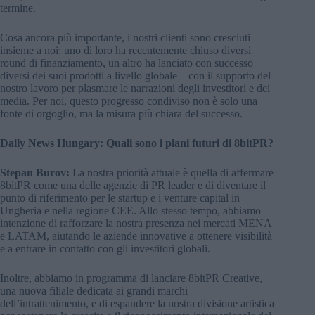
termine.
Cosa ancora più importante, i nostri clienti sono cresciuti
insieme a noi: uno di loro ha recentemente chiuso diversi
round di finanziamento, un altro ha lanciato con successo
diversi dei suoi prodotti a livello globale – con il supporto del
nostro lavoro per plasmare le narrazioni degli investitori e dei
media. Per noi, questo progresso condiviso non è solo una
fonte di orgoglio, ma la misura più chiara del successo.
Daily News Hungary: Quali sono i piani futuri di 8bitPR?
Stepan Burov:
La nostra priorità attuale è quella di affermare
8bitPR come una delle agenzie di PR leader e di diventare il
punto di riferimento per le startup e i venture capital in
Ungheria e nella regione CEE. Allo stesso tempo, abbiamo
intenzione di rafforzare la nostra presenza nei mercati MENA
e LATAM, aiutando le aziende innovative a ottenere visibilità
e a entrare in contatto con gli investitori globali.
Inoltre, abbiamo in programma di lanciare 8bitPR Creative,
una nuova filiale dedicata ai grandi marchi
dell’intrattenimento, e di espandere la nostra divisione artistica