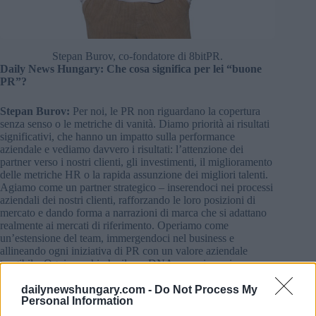
Stepan Burov, co-fondatore di 8bitPR.
Daily News Hungary: Che cosa significa per lei “buone
PR”?
Stepan Burov:
Per noi, le PR non riguardano la copertura
senza senso o le metriche di vanità. Diamo priorità ai risultati
significativi, che hanno un impatto sulla performance
aziendale e vediamo davvero i risultati: l’attenzione dei
partner verso i nostri clienti, gli investimenti, il miglioramento
delle metriche HR o la rapida assunzione dei migliori talenti.
Agiamo come un partner strategico – inserendoci nei processi
aziendali dei nostri clienti, rafforzando le loro posizioni di
mercato e dando forma a narrazioni di marca che si adattano
realmente ai mercati di riferimento. Operiamo come
un’estensione del team, immergendoci nel business e
allineando ogni iniziativa di PR con un valore aziendale
tangibile. Ogni marchio ha il suo DNA – e noi sappiamo
come decodificarlo e tradurlo in un linguaggio che risuona sia
a livello globale che locale.
dailynewshungary.com -
Do Not Process My
Personal Information