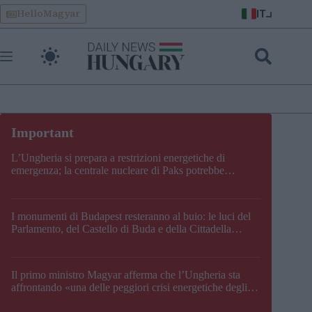
Skip
IT
HelloMagyar
to
content
L’Ungheria si prepara a restrizioni energetiche di
emergenza; la centrale nucleare di Paks potrebbe
chiudere questo fine settimana
I monumenti di Budapest resteranno al buio: le luci del
Parlamento, del Castello di Buda e della Cittadella
verranno spente
Il primo ministro Magyar afferma che l’Ungheria sta
affrontando «una delle peggiori crisi energetiche degli
ultimi decenni» e comunica la nuova data di chiusura di