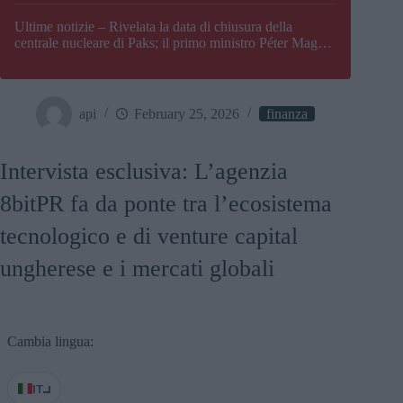
Paks
Ultime notizie – Rivelata la data di chiusura della
centrale nucleare di Paks; il primo ministro Péter Magyar
afferma che l’Ungheria potrebbe trovarsi ad affrontare
una crisi energetica
api
February 25, 2026
finanza
Intervista esclusiva: L’agenzia
8bitPR fa da ponte tra l’ecosistema
tecnologico e di venture capital
ungherese e i mercati globali
Cambia lingua:
IT