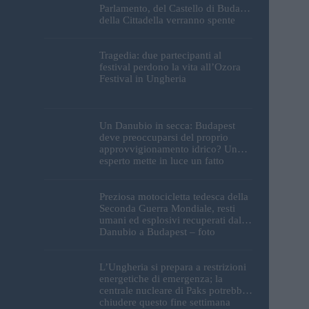
Parlamento, del Castello di Buda e
della Cittadella verranno spente
Tragedia: due partecipanti al
festival perdono la vita all’Ozora
Festival in Ungheria
Un Danubio in secca: Budapest
deve preoccuparsi del proprio
approvvigionamento idrico? Un
esperto mette in luce un fatto
sorprendente
Preziosa motocicletta tedesca della
Seconda Guerra Mondiale, resti
umani ed esplosivi recuperati dal
Danubio a Budapest – foto
L’Ungheria si prepara a restrizioni
energetiche di emergenza; la
centrale nucleare di Paks potrebbe
chiudere questo fine settimana