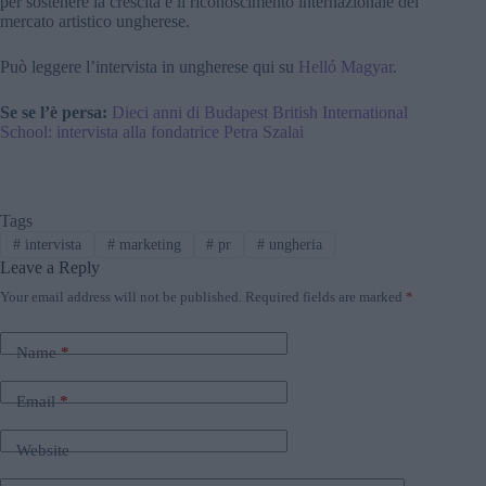
per sostenere la crescita e il riconoscimento internazionale del
mercato artistico ungherese.
Può leggere l’intervista in ungherese qui su
Helló Magyar
.
Se se l’è persa:
Dieci anni di Budapest British International
School: intervista alla fondatrice Petra Szalai
Tags
#
intervista
#
marketing
#
pr
#
ungheria
Leave a Reply
Your email address will not be published.
Required fields are marked
*
Name
*
Email
*
Website