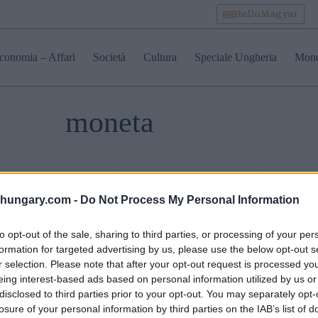
HelloMagyar
conomia – Affari
Società
Cultura
Speciale Ungheria
Mon
moneta
lcosa non va: perché
Il governatore della Banca
Le banch
dollaro USA non
Nazionale Varga promette
congelano
shungary.com -
Do Not Process My Personal Information
vede più i movimenti
politiche di” orientate
al dettagl
 fiorino ungherese
alla“stability, riconosciuta
le pressio
la possibilità di una
inflazioni
to opt-out of the sale, sharing to third parties, or processing of your per
maggiore inflazione
formation for targeted advertising by us, please use the below opt-out s
r selection. Please note that after your opt-out request is processed y
eing interest-based ads based on personal information utilized by us or
disclosed to third parties prior to your opt-out. You may separately opt-
losure of your personal information by third parties on the IAB’s list of