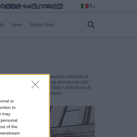
IT
do
Sport
Notizie flash
e ungheresi
L’annuncio tariffario di
 le commissioni
Trump provoca un calo
io per contrastare
dell’indice della borsa di
ni
Budapest
stiche
sonal or
ection to
ou may
 personal
out of the
 downstream