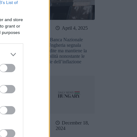
B’s List of
er and store
to grant or
April 9, 2025
April 4, 2025
ed purposes
ros al genero
La Banca Nazionale
 ministro Orbán:
d’Ungheria segnala
 lista mostra i
perdite ma mantiene la
si più ricchi di
stabilità nonostante le
o!
sfide dell’inflazione
December 18,
December 28,
2024
24