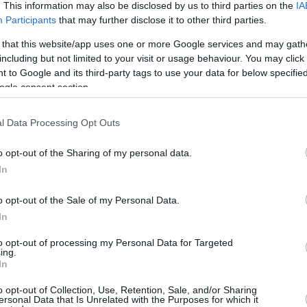
. This information may also be disclosed by us to third parties on the
IA
Participants
that may further disclose it to other third parties.
 that this website/app uses one or more Google services and may gath
including but not limited to your visit or usage behaviour. You may click 
April 16, 2025
April 12, 2025
 to Google and its third-party tags to use your data for below specifi
ogle consent section.
Banca nazionale
L’adozione tanto attesa
Da Mészá
herese vieta
dell’euro in Ungheria
del primo
’americana OMR OIL
rimarrà un sogno?
una nuova
l Data Processing Opt Outs
svolgere attività senza
50 unghere
enza
quest’ann
o opt-out of the Sharing of my personal data.
In
o opt-out of the Sale of my Personal Data.
In
to opt-out of processing my Personal Data for Targeted
ing.
In
February 22,
January 13,
2025
2025
20
o opt-out of Collection, Use, Retention, Sale, and/or Sharing
ersonal Data that Is Unrelated with the Purposes for which it