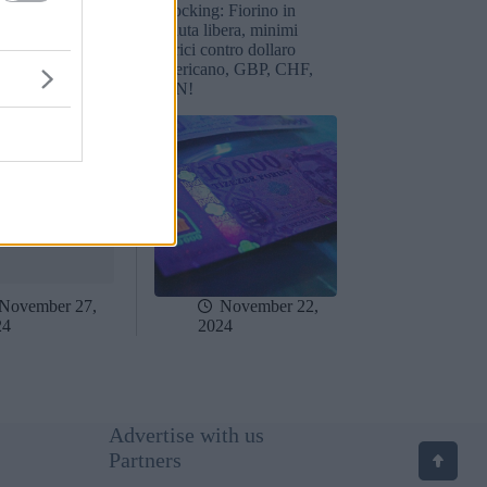
ancario
Shocking: Fiorino in
 dichiarato
caduta libera, minimi
altamente
storici contro dollaro
 nell’ultimo
americano, GBP, CHF,
della banca
PLN!
November 27,
November 22,
24
2024
Advertise with us
Partners