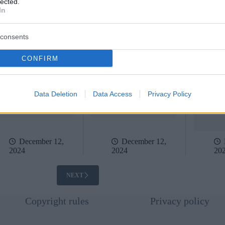
lected.
ca nazionale
Statistiche sulla felicità:
Sistema b
In
ngheria lancia moneta
l’Ungheria è tra le nazioni
ungherese
 15.000 HUF
meno felici. Ecco perché!
stabile e 
redditizio
consents
rapporto 
centrale
CONFIRM
Data Deletion
Data Access
Privacy Policy
December 12,
December 12,
2024
2024
20
NEXT
Copyright rules
Privacy policy