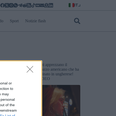
IT
do
Sport
Notizie flash
litica: i
Tutti apprezzano il
TikTok più
ragazzo americano che ha
ti dei politici
ordinato in ungherese!
VIDEO
sonal or
ection to
ou may
 personal
out of the
 downstream
B’s List of