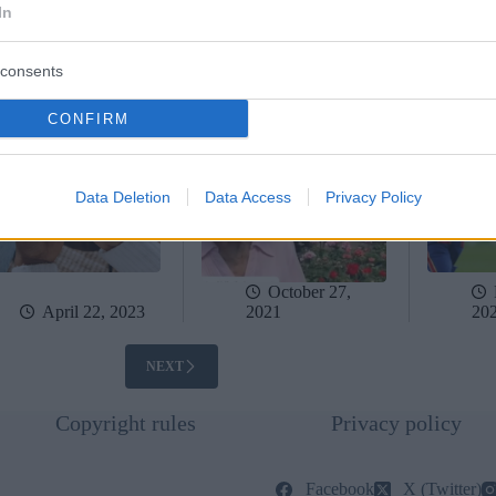
eramente l’uso di
ungherese all’Olocausto
“ungheres
In
Tok in Ungheria
di 9 anni è la star più
già più di
anziana di TikTok! 7
follower
VIDEO
consents
CONFIRM
Data Deletion
Data Access
Privacy Policy
October 27,
April 22, 2023
2021
20
NEXT
Copyright rules
Privacy policy
Facebook
X (Twitter)