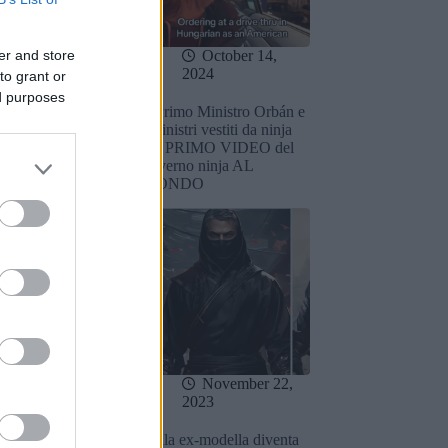
er and store
November 5,
October 14,
24
2024
to grant or
ed purposes
e il Primo
Il Primo Ministro Orbán e
Orbán utilizza
i ministri vestiti da ninja
 ottenere il
nel PRIMO VIDEO del
giovani
governo ninja AL
MONDO
December 31,
November 22,
23
2023
ne Messi”
Bella ex-modella diventa