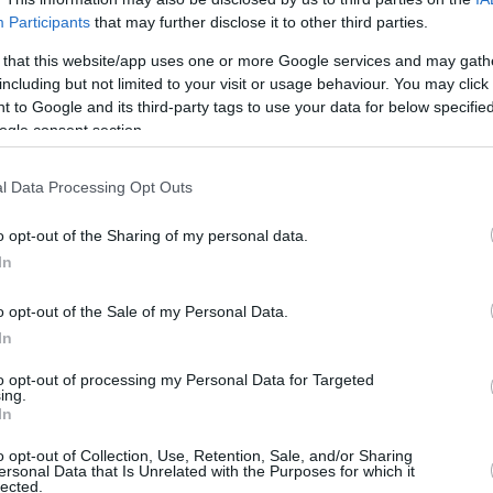
Participants
that may further disclose it to other third parties.
 that this website/app uses one or more Google services and may gath
March 17, 2025
March 11, 2025
20
including but not limited to your visit or usage behaviour. You may click 
 to Google and its third-party tags to use your data for below specifi
 pilota Boeing
È così che Viktor Orbán
Ecco com
ogle consent section.
herese è diventata una
ha valutato il 2023 in un
Ministro 
r su TikTok!
video di TikTok
TikTok per
voto dei 
l Data Processing Opt Outs
o opt-out of the Sharing of my personal data.
In
o opt-out of the Sale of my Personal Data.
In
to opt-out of processing my Personal Data for Targeted
ing.
In
January 6, 2024
January 4, 2024
20
o opt-out of Collection, Use, Retention, Sale, and/or Sharing
ersonal Data that Is Unrelated with the Purposes for which it
Parlamento può limitare
Questo sopravvissuto
La giova
lected.