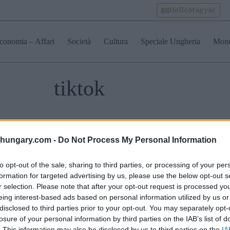
HelloMagyar
conomia – Affari
Società
Cultura
Speciale Ungheria
Mon
tiktok
enture Urbex: dentro
Top 1 ungherese più
Oltre la po
 ospedali e gli hotel
divertente TikTok video
momenti 
shungary.com -
Do Not Process My Personal Information
andonati
che vi farà ridere la testa
imbarazzan
l’Ungheria
fuori 0 Parte 2
ungheresi
to opt-out of the sale, sharing to third parties, or processing of your per
formation for targeted advertising by us, please use the below opt-out s
r selection. Please note that after your opt-out request is processed y
eing interest-based ads based on personal information utilized by us or
disclosed to third parties prior to your opt-out. You may separately opt-
losure of your personal information by third parties on the IAB’s list of
. This information may also be disclosed by us to third parties on the
IA