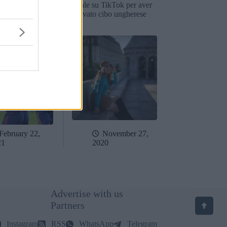
e di TikTok ha
virale su TikTok per aver
 3 milioni di
provato cibo ungherese
February 22,
November 27,
21
2020
Advertise with us
Partners
Instagram
RSS
WhatsApp
Telegram