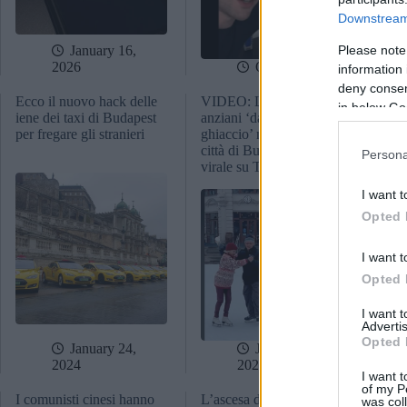
Downstream 
Please note
January 16,
2026
October 6, 2025
information 
deny consent
Ecco il nuovo hack delle
VIDEO: La coppia di
Una
in below Go
iene dei taxi di Budapest
anziani ‘danza sul
ung
per fregare gli stranieri
ghiaccio’ nel Parco della
sta
città di Budapest diventa
Persona
virale su TikTok
I want t
Opted 
I want t
Opted 
I want 
Advertis
Opted 
January 24,
January 14,
2024
2024
I want t
of my P
I comunisti cinesi hanno
L’ascesa di Tiktok: come i
Il 
was col