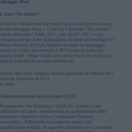
selvaggio West.
L’anno “Six-shooter”
I punti di Orbán erano intervallati da suoni di scontri a fuoco
in stile selvaggio West, e il TikTok è intitolato “Six-shooter”
con la didascalia “Addio 2023, ciao 2024!”.
RTL.hu
ha
compilato alcune delle dichiarazioni più forti del riepilogo del
Primo Ministro. Il Primo Ministro ha usato un linguaggio
audace e vivido, descrivendo il 2023 come un anno che
doveva finire. Viktor Orbán, noto per la sua forte retorica, ha
dipinto il quadro di un anno tumultuoso.
Alcuni anni sono i migliori quando giungono al termine, ed è
così che pensiamo al 2023.
ha detto.
Trionfi e pronostici del calcio per il 2024
Proseguendo con il riepilogo, Orbán ha spostato la sua
attenzione sul calcio, sottolineando la qualificazione della
nazionale ungherese al terzo Campionato Europeo
consecutivo. Riflettendo sui progressi rispetto alla
qualificazione iniziale, ha espresso ottimismo per il prossimo