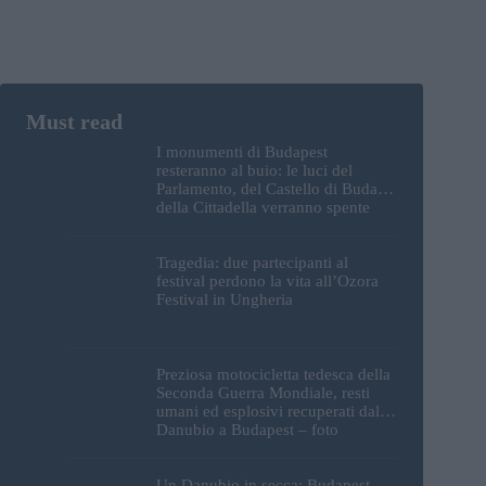
I monumenti di Budapest
resteranno al buio: le luci del
Parlamento, del Castello di Buda e
della Cittadella verranno spente
Tragedia: due partecipanti al
festival perdono la vita all’Ozora
Festival in Ungheria
Preziosa motocicletta tedesca della
Seconda Guerra Mondiale, resti
umani ed esplosivi recuperati dal
Danubio a Budapest – foto
Un Danubio in secca: Budapest