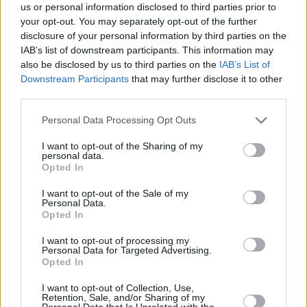
ricevuto i saluti della stagione da Putin!
us or personal information disclosed to third parties prior to
your opt-out. You may separately opt-out of the further
La campagna di motoseghe e la politica economica
disclosure of your personal information by third parties on the
dell’Argentina
IAB’s list of downstream participants. This information may
also be disclosed by us to third parties on the
IAB’s List of
Il Primo Ministro ha condiviso il suo stupore per il presidente
Downstream Participants
that may further disclose it to other
argentino recentemente eletto, Javier Milei, che ha condotto
una campagna con una motosega. Riconoscendo le sfide
third parties.
economiche affrontate dall’Argentina, Orbán ha espresso i
Please note that this website/app uses one or more Google
suoi migliori auguri suggerendo solo la necessità che i clipper
Personal Data Processing Opt Outs
frenino l’inflazione in Ungheria.
services and may gather and store information including but
not limited to your visit or usage behaviour. You may click to
I want to opt-out of the Sharing of my
personal data.
Non ho mai visto niente del genere, anche se sono stato in
grant or deny consent to Google and its third-party tags to
Opted In
politica per molto tempo Un presidente che fa campagna con
use your data for below specified purposes in below Google
una motosega, e non irragionevolmente, perché l’inflazione è
consent section.
I want to opt-out of the Sale of my
stata oltre il 100 per cento Auguriamo buona fortuna
Personal Data.
all’Argentina.
Opted In
ha aggiunto.
I want to opt-out of processing my
Speranza per il 2024 e la sfida di Bruxelles
Personal Data for Targeted Advertising.
Opted In
Orbán ha concluso il suo video su TikTok con una nota di
speranza per il 2024, sottolineando la necessità di “ripulire
I want to opt-out of Collection, Use,
Bruxelles”. Ha espresso ottimismo per il futuro, a condizione
Retention, Sale, and/or Sharing of my
Personal Data that Is Unrelated with the