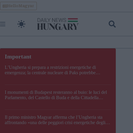
Skip
HelloMagyar
to
content
L’Ungheria si prepara a restrizioni energetiche di
emergenza; la centrale nucleare di Paks potrebbe
chiudere questo fine settimana
I monumenti di Budapest resteranno al buio: le luci del
Parlamento, del Castello di Buda e della Cittadella
verranno spente
Il primo ministro Magyar afferma che l’Ungheria sta
affrontando «una delle peggiori crisi energetiche degli
ultimi decenni» e comunica la nuova data di chiusura di