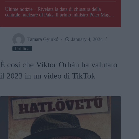
Paks
Ultime notizie – Rivelata la data di chiusura della
centrale nucleare di Paks; il primo ministro Péter Magyar
afferma che l’Ungheria potrebbe trovarsi ad affrontare
una crisi energetica
Tamara Gyurkó
January 4, 2024
Politica
È così che Viktor Orbán ha valutato
il 2023 in un video di TikTok