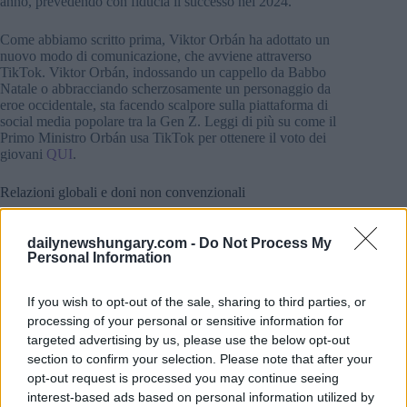
anno, prevedendo con fiducia il successo nel 2024.
Come abbiamo scritto prima, Viktor Orbán ha adottato un
nuovo modo di comunicazione, che avviene attraverso
TikTok. Viktor Orbán, indossando un cappello da Babbo
Natale o abbracciando scherzosamente un personaggio da
eroe occidentale, sta facendo scalpore sulla piattaforma di
social media popolare tra la Gen Z. Leggi di più su come il
Primo Ministro Orbán usa TikTok per ottenere il voto dei
giovani
QUI
.
Relazioni globali e doni non convenzionali
La Turchia è un paese forte che si sta sviluppando e ora ha il
proprio marchio automobilistico Ne hanno portato anche uno.
dailynewshungary.com -
Do Not Process My
Orbán ha accennato alle relazioni dell’Ungheria con la
Personal Information
Turchia, evidenziando i progressi del paese nello sviluppo del
proprio marchio automobilistico. Ha scherzosamente
If you wish to opt-out of the sale, sharing to third parties, or
menzionato di aver regalato un cavallo al presidente Erdogan,
deviando dal falco previsto.
processing of your personal or sensitive information for
targeted advertising by us, please use the below opt-out
Questo potrebbe interessarti anche:
section to confirm your selection. Please note that after your
opt-out request is processed you may continue seeing
Indovina l’unico Primo Ministro dell’UE che ha
interest-based ads based on personal information utilized by