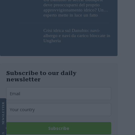
deve preoccuparsi del proprio
approvvigionamento idrico? Un
esperto mette in luce un fatto
sorprendente
Crisi idrica sul Danubio: navi-
albergo e navi da carico bloccate in
Ungheria
Subscribe to our daily
newsletter
LETTER
NEWS
Subscribe
US