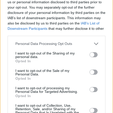
us or personal information disclosed to third parties prior to
your opt-out. You may separately opt-out of the further
Name
*
disclosure of your personal information by third parties on the
IAB’s list of downstream participants. This information may
Email
*
also be disclosed by us to third parties on the
IAB’s List of
Downstream Participants
that may further disclose it to other
Website
third parties.
Please note that this website/app uses one or more Google
Personal Data Processing Opt Outs
Add Comment
*
services and may gather and store information including but
not limited to your visit or usage behaviour. You may click to
I want to opt-out of the Sharing of my
personal data.
grant or deny consent to Google and its third-party tags to
Opted In
use your data for below specified purposes in below Google
consent section.
I want to opt-out of the Sale of my
Personal Data.
Opted In
Save my name, email and website in this browser for the
I want to opt-out of processing my
next time I comment.
Personal Data for Targeted Advertising.
Opted In
Post Comment
I want to opt-out of Collection, Use,
Retention, Sale, and/or Sharing of my
Personal Data that Is Unrelated with the