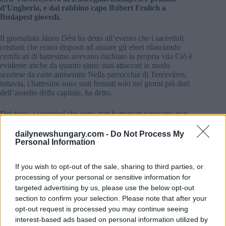
d’Ungheria, e dal rabbino capo Róbert Frolich a
Budapest giovedì.
Il giornalista János Dési ha detto all’evento che i sacerdoti
cristiani che erano disposti ad aiutare gli ebrei rilasciando
certificati di battesimo avevano rischiato la propria vita Ciò è
evidente anche da quanto siano stati attaccati in modo
scortese da carte antisemite Nella parrocchia di Terézváros,
tuttavia, i battesimi sono stati fermati solo nei giorni più duri
dell’assedio della capitale, ha detto.
Del resto, i sacerdoti che sono stati battezzati sapevano non
convertire i loro nuovi credenti, ma salvare le loro vite Eppure
hanno corso dei rischi perché la loro fede e umanità li
dailynewshungary.com -
Do Not Process My
obbligavano a farlo, ha aggiunto János Dési.
Personal Information
If you wish to opt-out of the sale, sharing to third parties, or
processing of your personal or sensitive information for
Tags
targeted advertising by us, please use the below opt-out
#
commemorazione
#
religione
#
statua
#
storia
section to confirm your selection. Please note that after your
Leave a Reply
opt-out request is processed you may continue seeing
Your email address will not be published.
Required fields are marked
*
interest-based ads based on personal information utilized by