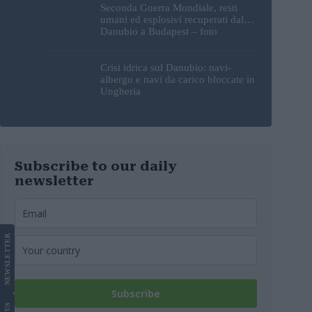
Seconda Guerra Mondiale, resti
umani ed esplosivi recuperati dal
Danubio a Budapest – foto
Crisi idrica sul Danubio: navi-
albergo e navi da carico bloccate in
Ungheria
Subscribe to our daily
newsletter
LETTER
NEWS
Subscribe
US