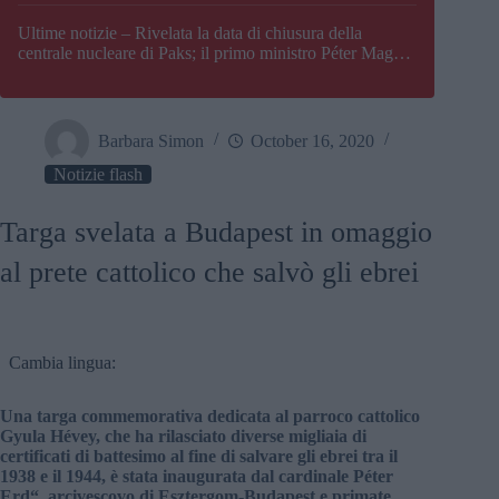
Paks
Ultime notizie – Rivelata la data di chiusura della
centrale nucleare di Paks; il primo ministro Péter Magyar
afferma che l’Ungheria potrebbe trovarsi ad affrontare
una crisi energetica
Barbara Simon
October 16, 2020
Notizie flash
Targa svelata a Budapest in omaggio
al prete cattolico che salvò gli ebrei
Cambia lingua:
Una targa commemorativa dedicata al parroco cattolico
Gyula Hévey, che ha rilasciato diverse migliaia di
certificati di battesimo al fine di salvare gli ebrei tra il
1938 e il 1944, è stata inaugurata dal cardinale Péter
Erd“, arcivescovo di Esztergom-Budapest e primate