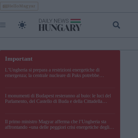
Skip
HelloMagyar
to
content
L’Ungheria si prepara a restrizioni energetiche di
emergenza; la centrale nucleare di Paks potrebbe
chiudere questo fine settimana
I monumenti di Budapest resteranno al buio: le luci del
Parlamento, del Castello di Buda e della Cittadella
verranno spente
Il primo ministro Magyar afferma che l’Ungheria sta
affrontando «una delle peggiori crisi energetiche degli
ultimi decenni» e comunica la nuova data di chiusura di