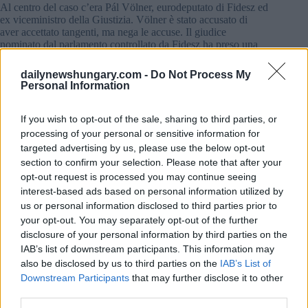
Al centro del caso c’era Pál Völner, eurodeputato di Fidesz ed
ex viceministro della Giustizia. Völner è stato accusato di
aver accettato tangenti, ma nega le accuse. Il giudice
nominato dal parlamento controllato da Fidesz ha preso una
strana decisione. L’inchiesta giudiziaria sul caso rimane
segreta, non solo da parte del pubblico ma anche dei colleghi
dailynewshungary.com -
Do Not Process My
giudici.
Personal Information
If you wish to opt-out of the sale, sharing to third parties, or
Leggi anche
processing of your personal or sensitive information for
Il governo ha preso intere strade e piazze dal
targeted advertising by us, please use the below opt-out
consiglio comunale di Budapest
section to confirm your selection. Please note that after your
opt-out request is processed you may continue seeing
interest-based ads based on personal information utilized by
Il giudice Vasvári lamenta inoltre che il presidente dell’Ufficio
nazionale della magistratura (NCOJ) non rende trasparenti le
us or personal information disclosed to third parties prior to
nomine giudiziarie Il presidente della Corte è responsabile, tra
your opt-out. You may separately opt-out of the further
l’altro, della gestione del sistema giudiziario ungherese
disclosure of your personal information by third parties on the
Questo è troppo potere, secondo la Commissione europea e il
IAB’s list of downstream participants. This information may
Consiglio europeo.
also be disclosed by us to third parties on the
IAB’s List of
Downstream Participants
that may further disclose it to other
È anche preoccupante che amici relativamente non qualificati
third parties.
e familiari di politici ricoprano posizioni di rilievo nel sistema
giudiziario, afferma l’articolo.