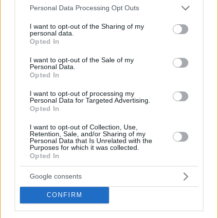
Please note that this website/app uses one or more Google
Personal Data Processing Opt Outs
services and may gather and store information including but
Questioni sensibili, tanti nemici
not limited to your visit or usage behaviour. You may click to
I want to opt-out of the Sharing of my
personal data.
Un giudice, che non ha voluto essere nominato, ha affermato
grant or deny consent to Google and its third-party tags to
Opted In
che la maggior parte dei casi sono equi. Ma i casi
use your data for below specified purposes in below Google
politicamente sensibili sono gestiti in tribunale da un collegio
consent section.
I want to opt-out of the Sale of my
di giudici “leyal che prenderà decisioni a favore del governo.”
Personal Data.
Opted In
“Nel tribunale normale [come giudice] puoi lottare, puoi
cercare di essere indipendente, puoi fare del tuo meglio, ma
I want to opt-out of processing my
sai che c’è una perdita nel sistema in cui esce acqua, ha detto
Personal Data for Targeted Advertising.
Opted In
il giudice”. I richiedenti asilo, le persone LGBTQ+, le ONG
e i media indipendenti sono i nemici del governo Orbán. Ecco
perché spesso vengono messi in difficoltà nella legislatura
I want to opt-out of Collection, Use,
Retention, Sale, and/or Sharing of my
Index.hu scrive
.
Personal Data that Is Unrelated with the
Purposes for which it was collected.
Opted In
Leggi anche
Google consents
L’Ungheria ha avuto successo: la Russia
consegna più gas!
CONFIRM