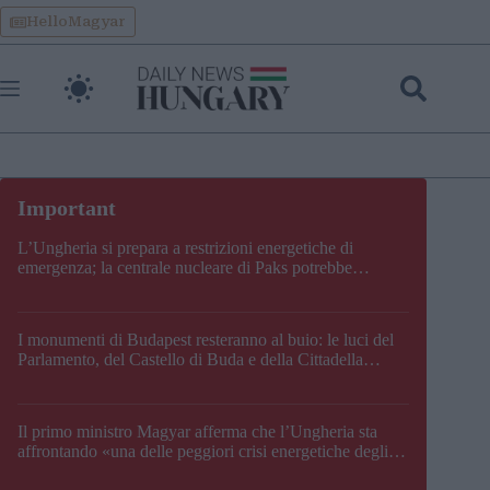
Skip
HelloMagyar
to
content
L’Ungheria si prepara a restrizioni energetiche di
emergenza; la centrale nucleare di Paks potrebbe
chiudere questo fine settimana
I monumenti di Budapest resteranno al buio: le luci del
Parlamento, del Castello di Buda e della Cittadella
verranno spente
Il primo ministro Magyar afferma che l’Ungheria sta
affrontando «una delle peggiori crisi energetiche degli
ultimi decenni» e comunica la nuova data di chiusura di