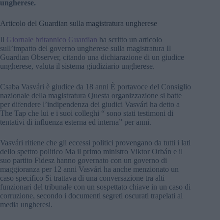
ungherese.
Articolo del Guardian sulla magistratura ungherese
Il
Giornale britannico Guardian
ha scritto un articolo
sull’impatto del governo ungherese sulla magistratura Il
Guardian Observer, citando una dichiarazione di un giudice
ungherese, valuta il sistema giudiziario ungherese.
Csaba Vasvári è giudice da 18 anni È portavoce del Consiglio
nazionale della magistratura Questa organizzazione si batte
per difendere l’indipendenza dei giudici Vasvári ha detto a
The Tap che lui e i suoi colleghi “ sono stati testimoni di
tentativi di influenza esterna ed interna” per anni.
Vasvári ritiene che gli eccessi politici provengano da tutti i lati
dello spettro politico Ma il primo ministro Viktor Orbán e il
suo partito Fidesz hanno governato con un governo di
maggioranza per 12 anni Vasvári ha anche menzionato un
caso specifico Si trattava di una conversazione tra alti
funzionari del tribunale con un sospettato chiave in un caso di
corruzione, secondo i documenti segreti oscurati trapelati ai
media ungheresi.