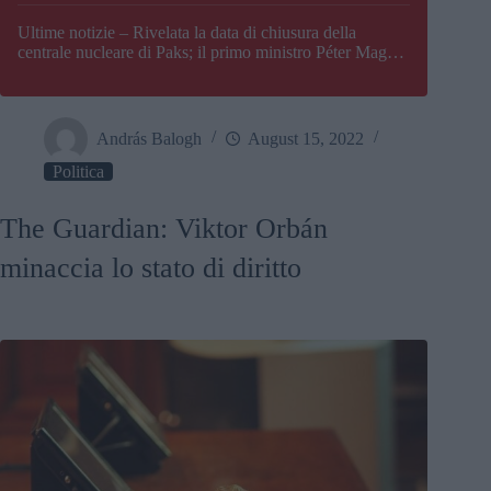
Paks
Ultime notizie – Rivelata la data di chiusura della
centrale nucleare di Paks; il primo ministro Péter Magyar
afferma che l’Ungheria potrebbe trovarsi ad affrontare
una crisi energetica
András Balogh
August 15, 2022
Politica
The Guardian: Viktor Orbán
minaccia lo stato di diritto