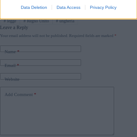
Data Deletion
Data Access
Privacy Policy
Tags
#
legge
#
Regno Unito
#
ungheria
Leave a Reply
Your email address will not be published.
Required fields are marked
*
Name
*
Email
*
Website
Add Comment
*