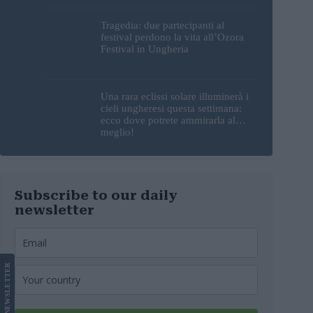
Tragedia: due partecipanti al
festival perdono la vita all’Ozora
Festival in Ungheria
Una rara eclissi solare illuminerà i
cieli ungheresi questa settimana:
ecco dove potrete ammirarla al
meglio!
Subscribe to our daily
newsletter
LETTER
NEWS