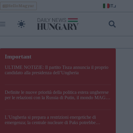
Skip
IT
HelloMagyar
to
content
ULTIME NOTIZIE: Il partito Tisza annuncia il proprio
candidato alla presidenza dell’Ungheria
Definite le nuove priorità della politica estera ungherese
per le relazioni con la Russia di Putin, il mondo MAGA,
l’UE, il V4, la NATO e i Balcani
L’Ungheria si prepara a restrizioni energetiche di
emergenza; la centrale nucleare di Paks potrebbe
chiudere questo fine settimana