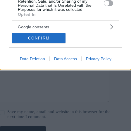
Retention, Sale, and/or Sharing of my
Personal Data that Is Unrelated with the
Your email address will not be published.
Required fields are marked
*
Purposes for which it was collected.
Opted In
Name
*
Google consents
Email
*
CONFIRM
Website
Data Deletion
Data Access
Privacy Policy
Add Comment
*
Save my name, email and website in this browser for the
next time I comment.