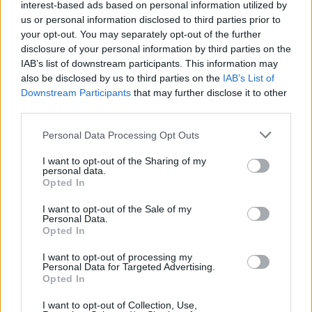
d’acqua continuo potrebbe scomparire
interest-based ads based on personal information utilized by
us or personal information disclosed to third parties prior to
Ex governo Orbán:
your opt-out. You may separately opt-out of the further
disclosure of your personal information by third parties on the
Mancano quasi 800 milioni di euro dal bilancio
IAB’s list of downstream participants. This information may
statale dell’Ungheria
: Il governo di Orbán ha
also be disclosed by us to third parties on the
IAB’s List of
falsificato i numeri?
Il governo ungherese
lascerà che l’UE sanzioni il
Downstream Participants
that may further disclose it to other
leader religioso russo
protetto dall’ex amministrazione
third parties.
Orbán
Please note that this website/app uses one or more Google
Personal Data Processing Opt Outs
Salute:
services and may gather and store information including but
not limited to your visit or usage behaviour. You may click to
I want to opt-out of the Sharing of my
Crisi di contaminazione da amianto senza precedenti –
personal data.
grant or deny consent to Google and its third-party tags to
un gran numero di persone esposte al materiale
Opted In
use your data for below specified purposes in below Google
cancerogeno
consent section.
I want to opt-out of the Sale of my
Personal Data.
Immagine in primo piano:
depositphotos.com
Opted In
I want to opt-out of processing my
Personal Data for Targeted Advertising.
Opted In
Tags
#
notizie ungheresi
#
ungheria
I want to opt-out of Collection, Use,
Leave a Reply