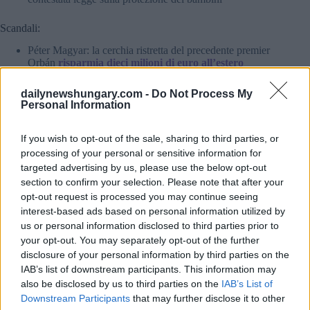
Scandali:
Péter Magyar: la cerchia ristretta del precedente premier
Orbán
risparmia dieci milioni di euro all’estero
L’autorità mineraria avvia un
‘indagine su un’azienda
di proprietà di
membri
della famiglia Orbán
dailynewshungary.com -
Do Not Process My
Personal Information
Lei e i suoi amici siete interessati all’Ungheria?
If you wish to opt-out of the sale, sharing to third parties, or
Si iscriva al briefing di Daily News Hungary e non perda mai
processing of your personal or sensitive information for
più una notizia importante!
Si iscriva alla nostra newsletter
targeted advertising by us, please use the below opt-out
quotidiana qui ←
section to confirm your selection. Please note that after your
opt-out request is processed you may continue seeing
Legga il nostro ultimo Weekly Briefing qui sotto!
interest-based ads based on personal information utilized by
us or personal information disclosed to third parties prior to
Briefing settimanale sull’Ungheria: Un quadro più chiaro del
your opt-out. You may separately opt-out of the further
prossimo governo dell’Ungheria – 25 aprile 2026 di The
Hungary Insider
disclosure of your personal information by third parties on the
IAB’s list of downstream participants. This information may
da Daily News Hungary
also be disclosed by us to third parties on the
IAB’s List of
Downstream Participants
that may further disclose it to other