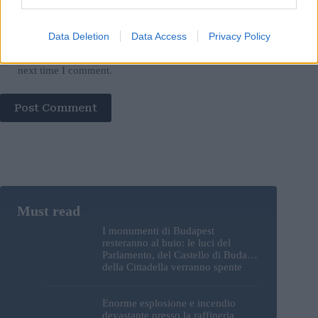
Data Deletion
Data Access
Privacy Policy
Save my name, email and website in this browser for the
next time I comment.
Post Comment
I monumenti di Budapest
resteranno al buio: le luci del
Parlamento, del Castello di Buda e
della Cittadella verranno spente
Enorme esplosione e incendio
devastante presso la raffineria