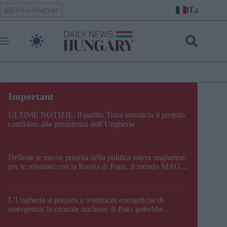
Skip
IT
HelloMagyar
to
content
ULTIME NOTIZIE: Il partito Tisza annuncia il proprio
candidato alla presidenza dell’Ungheria
Definite le nuove priorità della politica estera ungherese
per le relazioni con la Russia di Putin, il mondo MAGA,
l’UE, il V4, la NATO e i Balcani
L’Ungheria si prepara a restrizioni energetiche di
emergenza; la centrale nucleare di Paks potrebbe
chiudere questo fine settimana