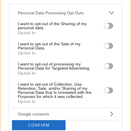
Leggi su Substack
third parties.
Immagine in evidenza:
depositphotos.com
Please note that this website/app uses one or more Google
Personal Data Processing Opt Outs
services and may gather and store information including but
not limited to your visit or usage behaviour. You may click to
I want to opt-out of the Sharing of my
personal data.
grant or deny consent to Google and its third-party tags to
Tags
Opted In
use your data for below specified purposes in below Google
#
categoria notizie rapide
#
ungheria
consent section.
Leave a Reply
I want to opt-out of the Sale of my
Personal Data.
Your email address will not be published.
Required fields are marked
*
Opted In
I want to opt-out of processing my
Name
*
Personal Data for Targeted Advertising.
Opted In
Email
*
I want to opt-out of Collection, Use,
Retention, Sale, and/or Sharing of my
Website
Personal Data that Is Unrelated with the
Purposes for which it was collected.
Opted In
Add Comment
*
Google consents
CONFIRM