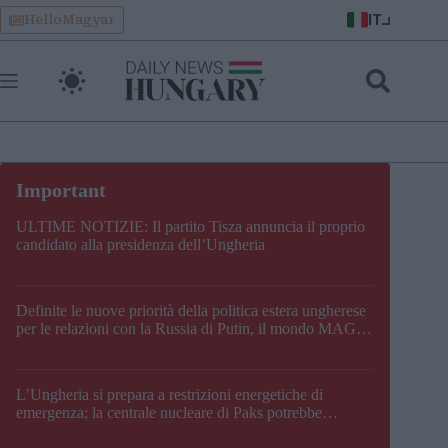
Skip
IT
HelloMagyar
to
content
ULTIME NOTIZIE: Il partito Tisza annuncia il proprio
candidato alla presidenza dell’Ungheria
Definite le nuove priorità della politica estera ungherese
per le relazioni con la Russia di Putin, il mondo MAGA,
l’UE, il V4, la NATO e i Balcani
L’Ungheria si prepara a restrizioni energetiche di
emergenza; la centrale nucleare di Paks potrebbe
chiudere questo fine settimana