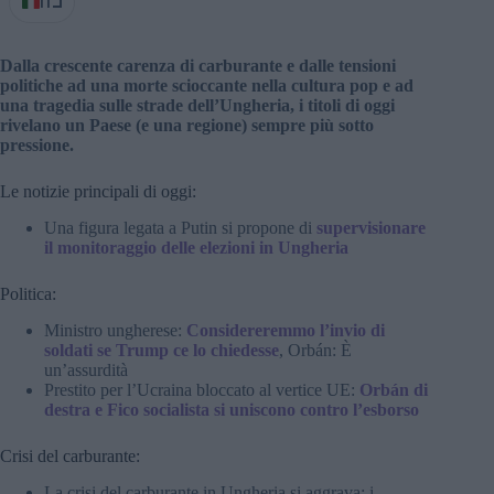
IT
Dalla crescente carenza di carburante e dalle tensioni
politiche ad una morte scioccante nella cultura pop e ad
una tragedia sulle strade dell’Ungheria, i titoli di oggi
rivelano un Paese (e una regione) sempre più sotto
pressione.
Le notizie principali di oggi:
Una figura legata a Putin si propone di
supervisionare
il monitoraggio delle elezioni in Ungheria
Politica:
Ministro ungherese:
Considereremmo l’invio di
soldati se Trump ce lo chiedesse
, Orbán: È
un’assurdità
Prestito per l’Ucraina bloccato al vertice UE:
Orbán di
destra e Fico socialista si uniscono contro l’esborso
Crisi del carburante:
La crisi del carburante in Ungheria si aggrava: i