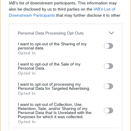
IAB’s list of downstream participants. This information may
Si iscriva al briefing di Daily News Hungary e non perda mai
also be disclosed by us to third parties on the
IAB’s List of
più una notizia importante!
Si iscriva alla nostra newsletter
Downstream Participants
that may further disclose it to other
quotidiana qui ←
third parties.
Si abboni al briefing
settimanale
sull’
Ungheria
, che arriva
Please note that this website/app uses one or more Google
Personal Data Processing Opt Outs
ogni sabato!
services and may gather and store information including but
not limited to your visit or usage behaviour. You may click to
I want to opt-out of the Sharing of my
Immagine in primo piano: illustrazione,
depositphotos.com
personal data.
grant or deny consent to Google and its third-party tags to
Opted In
use your data for below specified purposes in below Google
consent section.
I want to opt-out of the Sale of my
Personal Data.
Tags
Opted In
#
categoria notizie rapide
#
ungheria
Leave a Reply
I want to opt-out of processing my
Personal Data for Targeted Advertising.
Your email address will not be published.
Required fields are marked
*
Opted In
I want to opt-out of Collection, Use,
Name
*
Retention, Sale, and/or Sharing of my
Personal Data that Is Unrelated with the
Purposes for which it was collected.
Email
*
Opted In