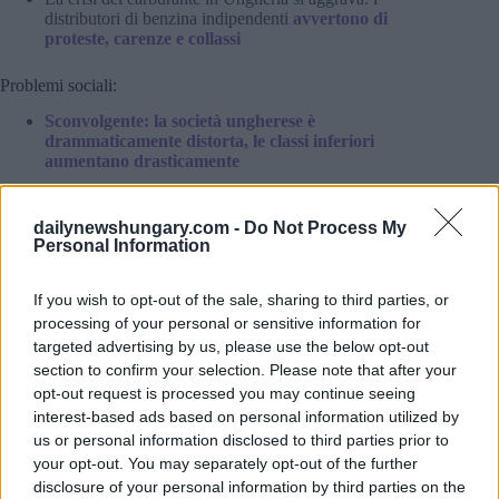
distributori di benzina indipendenti
avvertono di
proteste, carenze e collassi
Problemi sociali:
Sconvolgente: la società ungherese è
drammaticamente distorta, le classi inferiori
aumentano drasticamente
Crimini, incidenti:
dailynewshungary.com -
Do Not Process My
Un sospetto incendio doloso in una fabbrica di armi
Personal Information
collegata a Israele
in Cechia costringe il premier a
tornare indietro a metà del suo volo.
If you wish to opt-out of the sale, sharing to third parties, or
Giovane agente di polizia ungherese
muore dopo
processing of your personal or sensitive information for
essere stato investito da un’auto in servizio
targeted advertising by us, please use the below opt-out
section to confirm your selection. Please note that after your
Chuck Norris muore:
opt-out request is processed you may continue seeing
Chuck Norris, l’
icona indistruttibile con un
interest-based ads based on personal information utilized by
sorprendente capitolo ungherese
, muore a 86 anni
us or personal information disclosed to third parties prior to
your opt-out. You may separately opt-out of the further
Lei e i suoi amici siete interessati all’Ungheria?
disclosure of your personal information by third parties on the