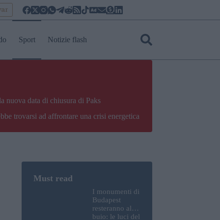
yar
do
Sport
Notizie flash
la nuova data di chiusura di Paks
bbe trovarsi ad affrontare una crisi energetica
I monumenti di
Budapest
resteranno al
buio: le luci del