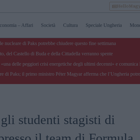
HelloMag
conomia – Affari
Società
Cultura
Speciale Ungheria
Mon
ale nucleare di Paks potrebbe chiudere questo fine settimana
o, del Castello di Buda e della Cittadella verranno spente
«una delle peggiori crisi energetiche degli ultimi decenni» e comunica 
are di Paks; il primo ministro Péter Magyar afferma che l’Ungheria potre
gli studenti stagisti di
resso il team di Formula