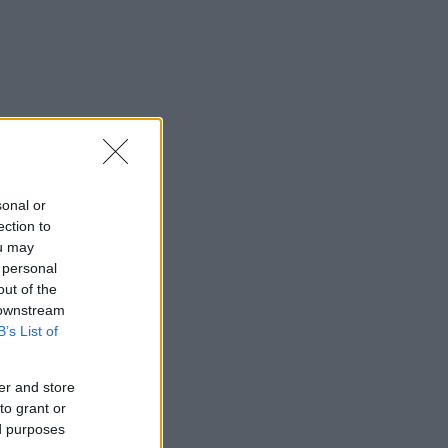
sonal or
ection to
ou may
 personal
out of the
 downstream
B’s List of
er and store
to grant or
ed purposes