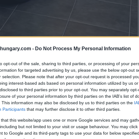
shungary.com -
Do Not Process My Personal Information
to opt-out of the sale, sharing to third parties, or processing of your per
formation for targeted advertising by us, please use the below opt-out s
r selection. Please note that after your opt-out request is processed y
m Sauber Formula 1, Anna Szakonyi lavora su
eing interest-based ads based on personal information utilized by us or
uito una laurea presso la WU Vienna, ora studia
disclosed to third parties prior to your opt-out. You may separately opt-
stván Oltre al suo tirocinio, valorizza la ricerca e
losure of your personal information by third parties on the IAB’s list of
 degli Studenti Scientifici in primavera con il suo
. This information may also be disclosed by us to third parties on the
IA
ni Formula Student.
Participants
that may further disclose it to other third parties.
 that this website/app uses one or more Google services and may gath
nte conosciuto come Stake F1 Team Kick Sauber, fa
including but not limited to your visit or usage behaviour. You may click 
sotto vari nomi, comprese le epoche BMW Sauber e Alfa
 to Google and its third-party tags to use your data for below specifi
akonyi, studentessa di Ingegneria del Veicolo al terzo