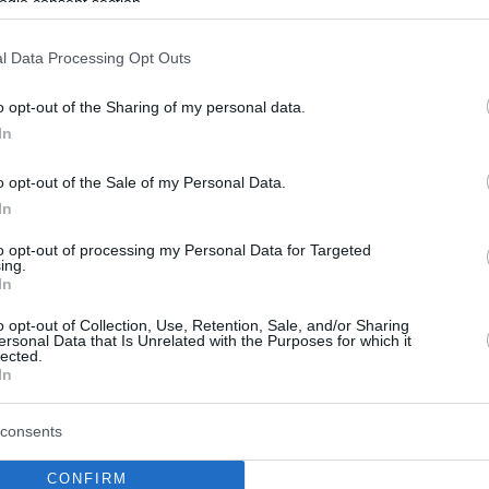
ogle consent section.
nte lavorando presso la sede della squadra a Hinwil,
l Data Processing Opt Outs
 Ho fatto domanda per una di queste posizioni e sono
o opt-out of the Sharing of my personal data.
oro nella gestione dei progetti, concentrandomi su
In
includono il monitoraggio dei processi di sviluppo e
tione delle risorse e delle scadenze, ha detto la
o opt-out of the Sale of my Personal Data.
sa negli ultimi mesi.
In
to opt-out of processing my Personal Data for Targeted
ettimana di gara, ma dall’interno, il livello di
ing.
In
. Sono necessari un numero incredibile di dettagli
ura arrivi in griglia per ogni gara. Tutto si muove a un
o opt-out of Collection, Use, Retention, Sale, and/or Sharing
rienza di apprendimento unica dal punto di vista della
ersonal Data that Is Unrelated with the Purposes for which it
lected.
In
giocato un ruolo significativo nell’assicurare lo
consents
gh School di Zalaegerszeg sette anni fa e ho
uta in un post online del TU Vienna Racing Team, il
CONFIRM