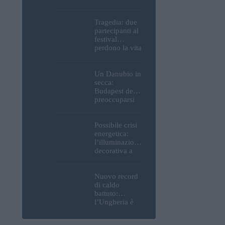
Parlamento, del
Castello di
Buda e della
Tragedia: due
Cittadella
partecipanti al
verranno
festival
spente
perdono la vita
all’Ozora
Festival in
Ungheria
Un Danubio in
secca:
Budapest deve
preoccuparsi
del proprio
approvvigiona
mento idrico?
Possibile crisi
Un esperto
energetica:
mette in luce
l’illuminazione
un fatto
decorativa a
sorprendente
Budapest
potrebbe essere
spenta!
Nuovo record
di caldo
battuto:
l’Ungheria è
uno dei paesi
più caldi