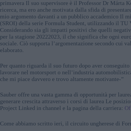
primavera Il suo supervisore è il Professor Dr Márta
ricerca, ma ero anche motivata dalla sfida di presentar
mio argomento davanti a un pubblico accademico Il mio
(SROI) della serie Formula Student, utilizzando il T
Considerando sia gli impatti positivi che quelli negativ
per la stagione 20222023, il che significa che ogni euro
sociale. Ciò supporta l’argomentazione secondo cui vale
elaborato.
Per quanto riguarda il suo futuro dopo aver conseguito 
lavorare nel motorsport o nell’industria automobilisti
che mi piace davvero e trovo altamente motivante-”
Sauber offre una vasta gamma di opportunità per laureat
generare crescita attraverso i corsi di laurea Le posizi
Project Linked in channel e la pagina della carriera:
Of
Come abbiamo scritto ieri, il circuito ungherese di Fo