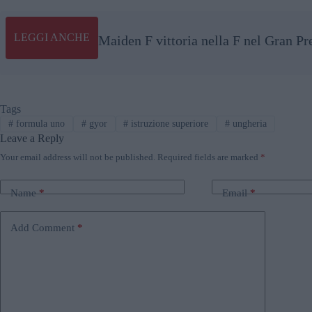
LEGGI ANCHE
Maiden F vittoria nella F nel Gr
Tags
#
formula uno
#
gyor
#
istruzione superiore
#
ungheria
Leave a Reply
Your email address will not be published.
Required fields are marked
*
Name
*
Email
*
Add Comment
*