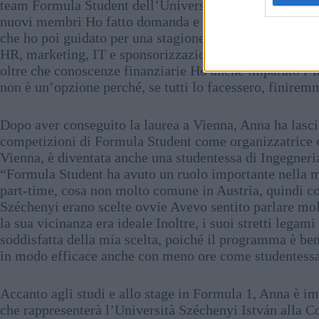
team Formula Student dell’Università Tecnica che garegg
nuovi membri Ho fatto domanda e ho avuto successo Ho
che ho poi guidato per una stagione Alla fine, sono di
HR, marketing, IT e sponsorizzazione Questo ruolo rich
oltre che conoscenze finanziarie Ho anche imparato l’i
non è un’opzione perché, se tutti lo facessero, finirem
Dopo aver conseguito la laurea a Vienna, Anna ha lasci
competizioni di Formula Student come organizzatrice o 
Vienna, è diventata anche una studentessa di Ingegneria
“Formula Student ha avuto un ruolo importante nella mi
part-time, cosa non molto comune in Austria, quindi c
Széchenyi erano scelte ovvie Avevo sentito parlare mol
la sua vicinanza era ideale Inoltre, i suoi stretti lega
soddisfatta della mia scelta, poiché il programma è ben
in modo efficace anche con meno ore come studentessa 
Accanto agli studi e allo stage in Formula 1, Anna è im
che rappresenterà l’Università Széchenyi István alla C