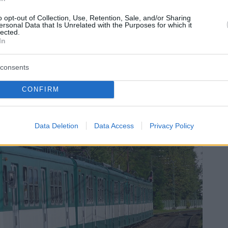
o opt-out of Collection, Use, Retention, Sale, and/or Sharing
ell’uso del cellulare e degli auricolari durante
ersonal Data that Is Unrelated with the Purposes for which it
lected.
zia di Budapest ha ribadito che chiunque non presti
In
mettersi in pericolo di vita.
consents
CONFIRM
Data Deletion
Data Access
Privacy Policy