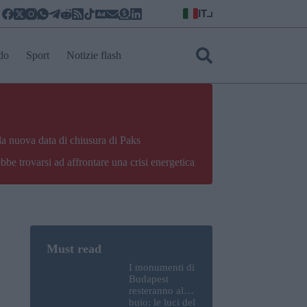
IT
do
Sport
Notizie flash
la nuova data di chiusura di Paks
bbe trovarsi ad affrontare una crisi energetica
I monumenti di
Budapest
resteranno al
buio: le luci del