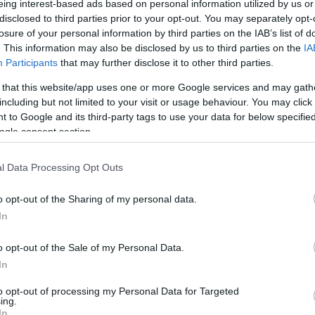
eing interest-based ads based on personal information utilized by us or
escente è salito sui binari nonostante il segnale di
disclosed to third parties prior to your opt-out. You may separately opt-
ssava gli auricolari, che probabilmente gli hanno
losure of your personal information by third parties on the IAB’s list of
lacson del treno in arrivo.
. This information may also be disclosed by us to third parties on the
IA
Participants
that may further disclose it to other third parties.
no trovato il ragazzo privo di sensi. Dopo un
 that this website/app uses one or more Google services and may gath
o trasportato d’urgenza in un’unità traumatologica in
including but not limited to your visit or usage behaviour. You may click 
ia intensiva, ma alla fine i medici non sono stati in
 to Google and its third-party tags to use your data for below specifi
ite, ha
riferito RTL
.
ogle consent section.
 mai accorto dell’HÉV in arrivo.
l Data Processing Opt Outs
o opt-out of the Sharing of my personal data.
 km/h quando ha colpito l’adolescente. L’impatto è
In
alzato a circa 20 metri. Si dice che il conducente abbia
a che il ragazzo non abbia reagito.
o opt-out of the Sale of my Personal Data.
In
ocio funzionava correttamente al momento
esaminare le circostanze esatte come parte del
to opt-out of processing my Personal Data for Targeted
ing.
In