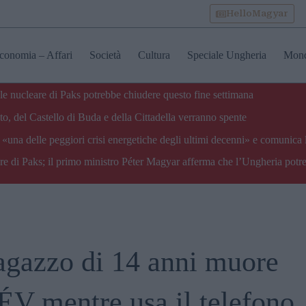
HelloMagyar
conomia – Affari
Società
Cultura
Speciale Ungheria
Mon
ale nucleare di Paks potrebbe chiudere questo fine settimana
o, del Castello di Buda e della Cittadella verranno spente
«una delle peggiori crisi energetiche degli ultimi decenni» e comunica 
are di Paks; il primo ministro Péter Magyar afferma che l’Ungheria potre
agazzo di 14 anni muore
ÉV mentre usa il telefono