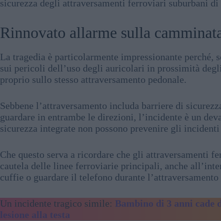
sicurezza degli attraversamenti ferroviari suburbani di
Rinnovato allarme sulla camminata 
La tragedia è particolarmente impressionante perché, s
sui pericoli dell’uso degli auricolari in prossimità degl
proprio sullo stesso attraversamento pedonale.
Sebbene l’attraversamento includa barriere di sicurezza 
guardare in entrambe le direzioni, l’incidente è un de
sicurezza integrate non possono prevenire gli incidenti
Che questo serva a ricordare che gli attraversamenti fe
cautela delle linee ferroviarie principali, anche all’inte
cuffie o guardare il telefono durante l’attraversamento
Un incidente tragico simile:
Bambino di 3 anni cade d
lesione alla testa