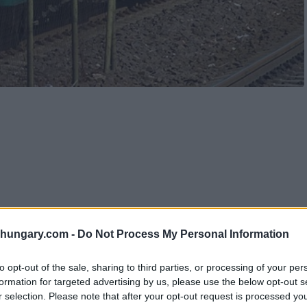
po essere stato colpito da un treno suburbano H5
a scosso profondamente due scuole locali e ha
shungary.com -
Do Not Process My Personal Information
tto in prossimità delle linee ferroviarie.
to opt-out of the sale, sharing to third parties, or processing of your per
formation for targeted advertising by us, please use the below opt-out s
o lunedì sera intorno alle 18.30 nei pressi
r selection. Please note that after your opt-out request is processed y
area di Római fürdő, nel 3° distretto della città.