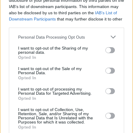
disclosure of your personal information by third parties on the
telefonato per chiedere aiuto e una motovedetta è arrivata sul
IAB’s list of downstream participants. This information may
posto in pochi minuti. Una barca di salvataggio è arrivata più
also be disclosed by us to third parties on the
IAB’s List of
tardi e i subacquei hanno portato il giovane in superficie ma
Downstream Participants
that may further disclose it to other
non sono riusciti a rianimare lo straniero.
third parties.
Leggi anche:
Please note that this website/app uses one or more Google
Personal Data Processing Opt Outs
services and may gather and store information including but
Incidente orribile al festival Balaton Sound: una donna
not limited to your visit or usage behaviour. You may click to
I want to opt-out of the Sharing of my
è caduta dalla ruota panoramica
personal data.
grant or deny consent to Google and its third-party tags to
Due mondi si incontrano in Ungheria: tempeste
Opted In
use your data for below specified purposes in below Google
violente in alcuni luoghi, caldo torrido in altri
consent section.
I want to opt-out of the Sale of my
Personal Data.
Opted In
Tags
#
balaton
#
incidente
#
lutto
#
ungheria
I want to opt-out of processing my
Leave a Reply
Personal Data for Targeted Advertising.
Opted In
Your email address will not be published.
Required fields are marked
*
I want to opt-out of Collection, Use,
Retention, Sale, and/or Sharing of my
Name
*
Personal Data that Is Unrelated with the
Purposes for which it was collected.
Opted In
Email
*