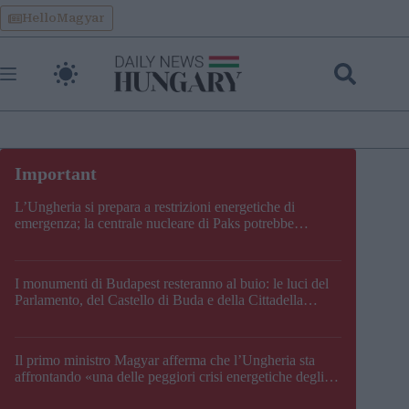
Skip
HelloMagyar
to
content
L’Ungheria si prepara a restrizioni energetiche di
emergenza; la centrale nucleare di Paks potrebbe
chiudere questo fine settimana
I monumenti di Budapest resteranno al buio: le luci del
Parlamento, del Castello di Buda e della Cittadella
verranno spente
Il primo ministro Magyar afferma che l’Ungheria sta
affrontando «una delle peggiori crisi energetiche degli
ultimi decenni» e comunica la nuova data di chiusura di