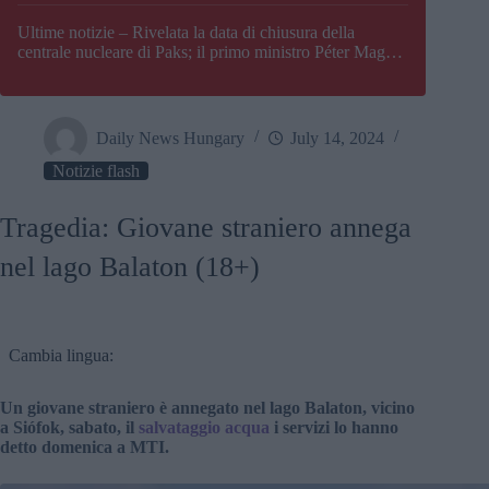
Paks
Ultime notizie – Rivelata la data di chiusura della
centrale nucleare di Paks; il primo ministro Péter Magyar
afferma che l’Ungheria potrebbe trovarsi ad affrontare
una crisi energetica
Daily News Hungary
July 14, 2024
Notizie flash
Tragedia: Giovane straniero annega
nel lago Balaton (18+)
Cambia lingua:
Un giovane straniero è annegato nel lago Balaton, vicino
a Siófok, sabato, il
salvataggio acqua
i servizi lo hanno
detto domenica a MTI.