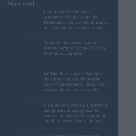
I monumenti di Budapest
resteranno al buio: le luci del
Parlamento, del Castello di Buda e
della Cittadella verranno spente
Tragedia: due partecipanti al
festival perdono la vita all’Ozora
Festival in Ungheria
Un Danubio in secca: Budapest
deve preoccuparsi del proprio
approvvigionamento idrico? Un
esperto mette in luce un fatto
sorprendente
L’Ungheria si prepara a restrizioni
energetiche di emergenza; la
centrale nucleare di Paks potrebbe
chiudere questo fine settimana
Crisi idrica sul Danubio: navi-