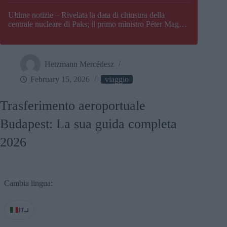
Paks
Ultime notizie – Rivelata la data di chiusura della
centrale nucleare di Paks; il primo ministro Péter Magyar
afferma che l’Ungheria potrebbe trovarsi ad affrontare
una crisi energetica
Hetzmann Mercédesz
February 15, 2026
viaggio
Trasferimento aeroportuale
Budapest: La sua guida completa
2026
Cambia lingua:
IT