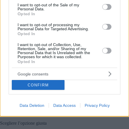
consent section.
I want to opt-out of the Sale of my
Personal Data.
Opted In
I want to opt-out of processing my
Personal Data for Targeted Advertising.
Foto:
Facebook/BKK – Budapesti Közlekedési Központ
Opted In
4. Noleggio auto
All’aeroporto di Budapest operano diverse agenzie di
I want to opt-out of Collection, Use,
Retention, Sale, and/or Sharing of my
noleggio auto internazionali e locali, che offrono flessibilità
Personal Data that Is Unrelated with the
per i viaggi più lunghi fuori città.
Purposes for which it was collected.
Opted In
Agenzie: Hertz, Europcar, Sixt, Avis, Schiller
Consigliato per esplorare il Lago Balaton, l’Ansa del
Google consents
Danubio o le destinazioni di campagna
CONFIRM
Importante:
si assicuri di comprendere le regole del traffico
ungherese e i pedaggi autostradali prima di guidare.
Data Deletion
Data Access
Privacy Policy
Tutto quello che deve sapere sulla guida in Ungheria:
Regole, strade e noleggio auto
Scegliere l’opzione giusta