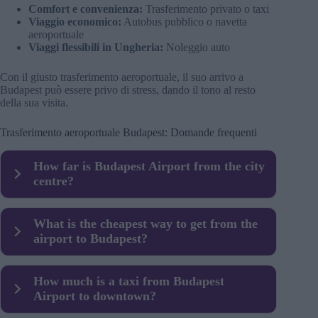
Comfort e convenienza:
Trasferimento privato o taxi
Viaggio economico:
Autobus pubblico o navetta
aeroportuale
Viaggi flessibili in Ungheria:
Noleggio auto
Con il giusto trasferimento aeroportuale, il suo arrivo a
Budapest può essere privo di stress, dando il tono al resto
della sua visita.
Trasferimento aeroportuale Budapest: Domande frequenti
How far is Budapest Airport from the city
centre?
The airport is about 16 km from central Budapest. The
What is the cheapest way to get from the
journey usually takes 30–40 minutes, depending on
airport to Budapest?
traffic.
The 100E airport bus offers a direct connection to Deák
How much is a taxi from Budapest
Ferenc Square and is the most affordable and convenient
Airport to downtown?
public transport option.