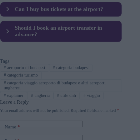
Official taxis, such as Főtaxi, usually charge around
Can I buy bus tickets at the airport?
HUF 8,000–10,000 (EUR 21–25) to the city centre,
depending on traffic and distance.
Yes. Tickets for the airport bus can be purchased from
Should I book an airport transfer in
ticket machines, kiosks or via the Budapest public
advance?
transport app (BudapestGO).
Pre-booking is recommended for private transfers or late-
night arrivals, especially during peak travel periods.
Tags
#
aeroporto di budapest
#
categoria budapest
#
categoria turismo
#
categoria viaggio aeroporto di budapest e altri aeroporti
ungheresi
#
explainer
#
ungheria
#
utile dnh
#
viaggio
Leave a Reply
Your email address will not be published.
Required fields are marked
*
Name
*