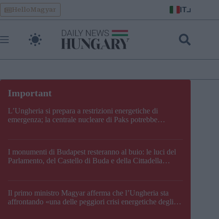
Skip
IT
HelloMagyar
to
content
L’Ungheria si prepara a restrizioni energetiche di
emergenza; la centrale nucleare di Paks potrebbe
chiudere questo fine settimana
I monumenti di Budapest resteranno al buio: le luci del
Parlamento, del Castello di Buda e della Cittadella
verranno spente
Il primo ministro Magyar afferma che l’Ungheria sta
affrontando «una delle peggiori crisi energetiche degli
ultimi decenni» e comunica la nuova data di chiusura di