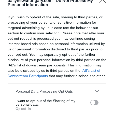
dailynewshungary.com -
Do Not Process My
Biglietti: 2.000 HUF (~5EUR), deve essere acquistato
Personal Information
in anticipo
Durata del viaggio: ~35-40 minuti
If you wish to opt-out of the sale, sharing to third parties, or
processing of your personal or sensitive information for
In alternativa, l’autobus 200E collega l’aeroporto alla stazione
della metropolitana Kőbánya-Kispest (linea M3), che collega
targeted advertising by us, please use the below opt-out
ad altre zone di Budapest.
section to confirm your selection. Please note that after your
opt-out request is processed you may continue seeing
Suggerimento:
Verifichi gli orari in anticipo, soprattutto la
interest-based ads based on personal information utilized by
mattina presto o la sera tardi.
us or personal information disclosed to third parties prior to
your opt-out. You may separately opt-out of the further
disclosure of your personal information by third parties on the
IAB’s list of downstream participants. This information may
also be disclosed by us to third parties on the
IAB’s List of
Downstream Participants
that may further disclose it to other
third parties.
Please note that this website/app uses one or more Google
Personal Data Processing Opt Outs
services and may gather and store information including but
not limited to your visit or usage behaviour. You may click to
I want to opt-out of the Sharing of my
personal data.
grant or deny consent to Google and its third-party tags to
Opted In
use your data for below specified purposes in below Google