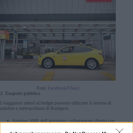
Foto:
Facebook/Főtaxi
3. Trasporto pubblico
I viaggiatori attenti al budget possono utilizzare il sistema di
autobus e metropolitana di Budapest.
Autobus 100E dell’aeroporto: collegamento diretto con
Piazza Deák Ferenc (centro città), corse ogni 20-30
minuti.