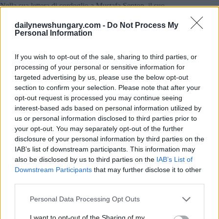
Nella sua lettera di cordoglio a Mustafa Sentop, il suo
omologo turco, Kover ha affermato di aver appreso con
grande dolore dell’esplosione della mina di venerdì nella
dailynewshungary.com -
Do Not Process My
provincia di Bartin, nel nord della Turchia, che ha causato la
Personal Information
morte di molte persone.
If you wish to opt-out of the sale, sharing to third parties, or
Kövér ha riaffermato il sostegno dell’Ungheria alla Turchia
processing of your personal or sensitive information for
“in questi tragici momenti” Ha espresso le sue condoglianze a
targeted advertising by us, please use the below opt-out
nome dell’Assemblea nazionale ungherese alle famiglie delle
section to confirm your selection. Please note that after your
vittime, augurando una pronta guarigione ai feriti
nell’esplosione.
opt-out request is processed you may continue seeing
interest-based ads based on personal information utilized by
Almeno 40 persone sono state uccise e 11 ferite
us or personal information disclosed to third parties prior to
nell’esplosione della miniera, mentre 58 minatori sono
your opt-out. You may separately opt-out of the further
sopravvissuti.
disclosure of your personal information by third parties on the
IAB’s list of downstream participants. This information may
also be disclosed by us to third parties on the
IAB’s List of
Downstream Participants
that may further disclose it to other
Tags
third parties.
#
parlamento ungherese
#
presidente della Camera
Please note that this website/app uses one or more Google
#
turchia
#
ungheria
Personal Data Processing Opt Outs
services and may gather and store information including but
Leave a Reply
not limited to your visit or usage behaviour. You may click to
I want to opt-out of the Sharing of my