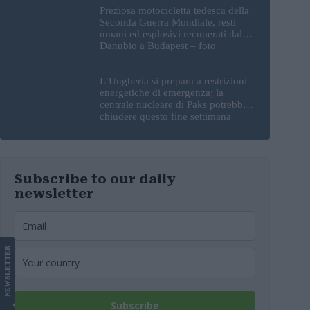
Preziosa motocicletta tedesca della
Seconda Guerra Mondiale, resti
umani ed esplosivi recuperati dal
Danubio a Budapest – foto
L’Ungheria si prepara a restrizioni
energetiche di emergenza; la
centrale nucleare di Paks potrebbe
chiudere questo fine settimana
Subscribe to our daily
newsletter
LETTER
NEWS
Subscribe