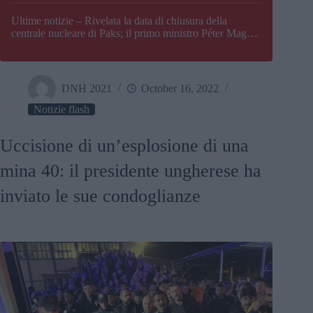
Paks
Ultime notizie – Rivelata la data di chiusura della
centrale nucleare di Paks; il primo ministro Péter Magyar
afferma che l’Ungheria potrebbe trovarsi ad affrontare
una crisi energetica
DNH 2021
October 16, 2022
Notizie flash
Uccisione di un’esplosione di una
mina 40: il presidente ungherese ha
inviato le sue condoglianze