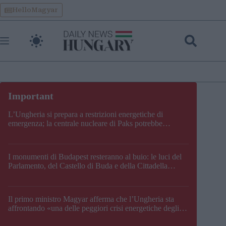
Skip
HelloMagyar
to
content
L’Ungheria si prepara a restrizioni energetiche di
emergenza; la centrale nucleare di Paks potrebbe
chiudere questo fine settimana
I monumenti di Budapest resteranno al buio: le luci del
Parlamento, del Castello di Buda e della Cittadella
verranno spente
Il primo ministro Magyar afferma che l’Ungheria sta
affrontando «una delle peggiori crisi energetiche degli
ultimi decenni» e comunica la nuova data di chiusura di