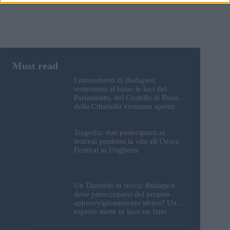
I monumenti di Budapest
resteranno al buio: le luci del
Parlamento, del Castello di Buda e
della Cittadella verranno spente
Tragedia: due partecipanti al
festival perdono la vita all’Ozora
Festival in Ungheria
Un Danubio in secca: Budapest
deve preoccuparsi del proprio
approvvigionamento idrico? Un
esperto mette in luce un fatto
sorprendente