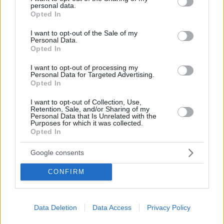
Your email address will not be published.
Required fields are marked
*
personal data.
grant or deny consent to Google and its third-party tags to
Opted In
use your data for below specified purposes in below Google
Name
*
consent section.
I want to opt-out of the Sale of my
Personal Data.
Opted In
Email
*
I want to opt-out of processing my
Website
Personal Data for Targeted Advertising.
Opted In
Add Comment
*
I want to opt-out of Collection, Use,
Retention, Sale, and/or Sharing of my
Personal Data that Is Unrelated with the
Purposes for which it was collected.
Opted In
Google consents
CONFIRM
Save my name, email and website in this browser for the
next time I comment.
Data Deletion
Data Access
Privacy Policy
Post Comment