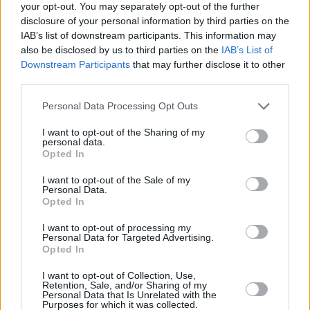
your opt-out. You may separately opt-out of the further
disclosure of your personal information by third parties on the
IAB’s list of downstream participants. This information may
also be disclosed by us to third parties on the
IAB’s List of
Ursula von der Leyen. Foto: Dursun Aydemir/Anadolu
Downstream Participants
that may further disclose it to other
Nel suo messaggio, la von der Leyen ha descritto di aver
third parties.
avuto un “ottimo” scambio di opinioni con il premier entrante
Magyar. “Abbiamo discusso i passi necessari per sbloccare i
Please note that this website/app uses one or more Google
Personal Data Processing Opt Outs
fondi UE assegnati all’Ungheria, che sono stati congelati a
services and may gather and store information including but
causa delle preoccupazioni sulla corruzione e sullo Stato di
not limited to your visit or usage behaviour. You may click to
I want to opt-out of the Sharing of my
diritto”, ha dichiarato, prima di sottolineare: la Commissione
personal data.
grant or deny consent to Google and its third-party tags to
Europea sosterrà il governo di Magyar nella risoluzione di
Opted In
use your data for below specified purposes in below Google
questi problemi e nell’allineamento ai nostri valori europei
condivisi.
consent section.
I want to opt-out of the Sale of my
Personal Data.
Opted In
“I nostri team continueranno a lavorare a stretto contatto per
un’Ungheria prospera nel cuore della nostra casa comune
I want to opt-out of processing my
europea”, ha aggiunto la Presidente della Commissione nel
Personal Data for Targeted Advertising.
suo post.
Opted In
Se vi siete persi:
I want to opt-out of Collection, Use,
Retention, Sale, and/or Sharing of my
Personal Data that Is Unrelated with the
Purposes for which it was collected.
Se ti sei perso: