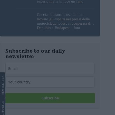
esperto mette in luce un fatto
sorprendente
Caccia al tesoro: cosa hanno
trovato gli esperti nei pressi della
motocicletta tedesca recuperata dal
Danubio a Budapest – foto
Subscribe to our daily
newsletter
LETTER
NEWS
Subscribe
US
SUPPORT