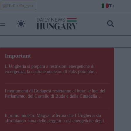
Skip
IT
HelloMagyar
to
content
L’Ungheria si prepara a restrizioni energetiche di
emergenza; la centrale nucleare di Paks potrebbe
chiudere questo fine settimana
I monumenti di Budapest resteranno al buio: le luci del
Parlamento, del Castello di Buda e della Cittadella
verranno spente
Il primo ministro Magyar afferma che l’Ungheria sta
affrontando «una delle peggiori crisi energetiche degli
ultimi decenni» e comunica la nuova data di chiusura di