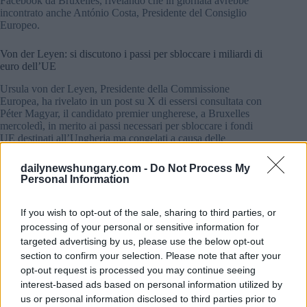
Facebook da Bruxelles, rivelando che in giornata avrebbe
incontrato anche António Costa, Presidente del Consiglio
Europeo.
Von der Leyen: si discutono i passi per sbloccare i miliardi di
euro dell’UE
Ursula von der Leyen, Presidente della Commissione
Europea, ha rivelato in un post su X di essersi consultata con
Péter Magyar, il candidato premier ungherese, a Bruxelles
mercoledì, in merito ai passi necessari per sbloccare i fondi
UE destinati all’Ungheria ma congelati a causa delle
preoccupazioni sulla corruzione e sullo Stato di diritto.
dailynewshungary.com -
Do Not Process My
Personal Information
If you wish to opt-out of the sale, sharing to third parties, or
processing of your personal or sensitive information for
targeted advertising by us, please use the below opt-out
section to confirm your selection. Please note that after your
opt-out request is processed you may continue seeing
interest-based ads based on personal information utilized by
us or personal information disclosed to third parties prior to