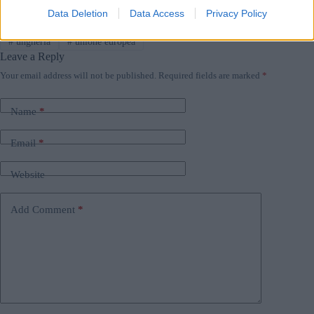
Tags
Data Deletion
Data Access
Privacy Policy
#
governo ungherese
#
Repubblica Ceca
#
ucraina
#
ungheria
#
unione europea
Leave a Reply
Your email address will not be published.
Required fields are marked
*
Name
*
Email
*
Website
Add Comment
*