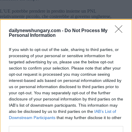
L’UE potrebbe prendere in prestito insieme un PNL
relativamente piccolo, che costerebbe al governo ungherese,
ad esempio, Italia, meno del suo PNL relativamente piccolo.
dailynewshungary.com -
Do Not Process My
Il veto ungherese di martedì ha fatto sì che le decisioni su tutte
Personal Information
le altre questioni relative all’agenda dei ministri delle Finanze
(l’aliquota minima dell’imposta sulle società di Budapest è
If you wish to opt-out of the sale, sharing to third parties, or
bloccata, il piano di ripresa ungherese e i suoi sussidi da 5,8
miliardi di euro, e la decisione di congelare 7,5 miliardi di
processing of your personal or sensitive information for
euro nell’UE fondi per l’Ungheria a causa di problemi di
targeted advertising by us, please use the below opt-out
corruzione, sono stati rinviati.
section to confirm your selection. Please note that after your
opt-out request is processed you may continue seeing
Come abbiamo scritto prima, la scorsa settimana la CE ha
interest-based ads based on personal information utilized by
affermato di aver deciso di dare il suo sostegno all’adozione
us or personal information disclosed to third parties prior to
del piano ungherese per l’accesso ai finanziamenti UE per la
your opt-out. You may separately opt-out of the further
ripresa per un valore di 5,8 miliardi di euro, anche se la CE
disclosure of your personal information by third parties on the
continuerà a congelare 7,5 miliardi di euro di finanziamenti
per la coesione
dettagli QUI
.
IAB’s list of downstream participants. This information may
also be disclosed by us to third parties on the
IAB’s List of
Presidenza ceca: soluzione sostenuta da 26 membri dell’UE
Downstream Participants
that may further disclose it to other
third parties.
Il ministro delle Finanze ceco Zbynˈek Stanjura, che presiede