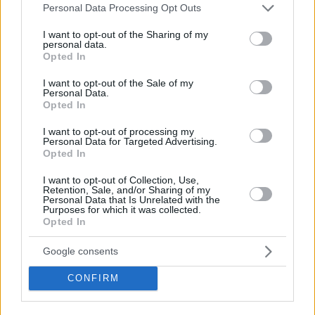
la riunione dei ministri delle Finanze, ha incaricato il
Please note that this website/app uses one or more Google
Personal Data Processing Opt Outs
Consiglio di lavorare su una soluzione di “ sostenuta da 26
services and may gather and store information including but
membri dell’UE” che aggirerebbe il veto dell’Ungheria.
not limited to your visit or usage behaviour. You may click to
I want to opt-out of the Sharing of my
personal data.
grant or deny consent to Google and its third-party tags to
Possibili scenari: un nuovo vertice dei ministri delle Finanze a
Opted In
use your data for below specified purposes in below Google
dicembre o la questione che verrà sottoposta ai leader dell’UE
consent section.
a metà dicembre.
I want to opt-out of the Sale of my
Personal Data.
Opted In
AGGIORNAMENTO
I want to opt-out of processing my
Spiegazione del veto dell’Ungheria: gli aiuti
Personal Data for Targeted Advertising.
all’Ucraina non sono equi (explanation after Hungary’s
Opted In
veto: Hungary’s help to Ukraine is not fair)
AGGIORNAMENTO
I want to opt-out of Collection, Use,
Retention, Sale, and/or Sharing of my
Personal Data that Is Unrelated with the
Purposes for which it was collected.
Leggi anche
Opted In
Il governo ungherese ha rivelato come
spenderà i miliardi di euro dei fondi UE
Google consents
CONFIRM