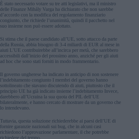
È stato necessario votare su tre atti legislativi, ma il ministro
delle Finanze Mihály Varga ha dichiarato che non sarebbe
d’accordo con la modifica del regolamento finanziario
congiunto, che richiede l’unanimità, quindi il pacchetto nel
suo insieme non può essere adottato.
Si stima che il paese candidato all’UE, sotto attacco da parte
della Russia, abbia bisogno di 3-4 miliardi di EUR al mese in
aiuti L’UE contribuirebbe all’incirca per metà, che sarebbero
accessibili dall’inizio del prossimo anno, anziché per gli aiuti
ad hoc che sono stati forniti in modo frammentario.
Il governo ungherese ha indicato in anticipo di non sostenere
l’indebitamento congiunto I membri del governo hanno
sottolineato che stavano discutendo di aiuti, piuttosto che il
principio UE ha già indicato insieme l’indebitamento Invece,
darebbero all’Ucraina la sua quota del PIL dell’UE
bilateralmente, e hanno cercato di mostrare da un governo che
lo intendevano.
Tuttavia, questa soluzione richiederebbe ai paesi dell’UE di
fornire garanzie nazionali sui bug, che in alcuni casi
richiedono l’approvazione parlamentare, il che potrebbe
richiedere del tempo.