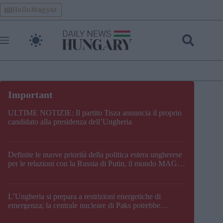
Skip
HelloMagyar
to
content
ULTIME NOTIZIE: Il partito Tisza annuncia il proprio
candidato alla presidenza dell’Ungheria
Definite le nuove priorità della politica estera ungherese
per le relazioni con la Russia di Putin, il mondo MAGA,
l’UE, il V4, la NATO e i Balcani
L’Ungheria si prepara a restrizioni energetiche di
emergenza; la centrale nucleare di Paks potrebbe
chiudere questo fine settimana